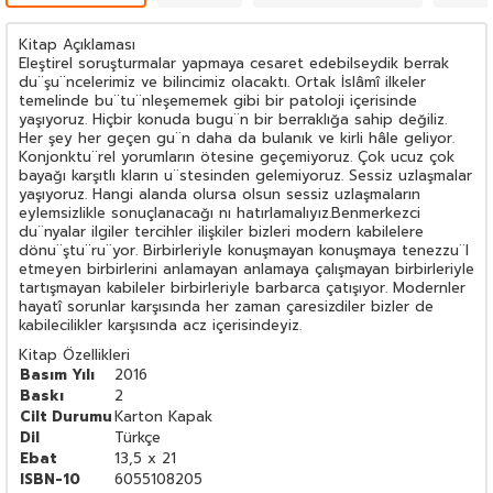
Kitap Açıklaması
Eleştirel soruşturmalar yapmaya cesaret edebilseydik berrak
du¨şu¨ncelerimiz ve bilincimiz olacaktı. Ortak İslâmî ilkeler
temelinde bu¨tu¨nleşememek gibi bir patoloji içerisinde
yaşıyoruz. Hiçbir konuda bugu¨n bir berraklığa sahip değiliz.
Her şey her geçen gu¨n daha da bulanık ve kirli hâle geliyor.
Konjonktu¨rel yorumların ötesine geçemiyoruz. Çok ucuz çok
bayağı karşıtlı kların u¨stesinden gelemiyoruz. Sessiz uzlaşmalar
yaşıyoruz. Hangi alanda olursa olsun sessiz uzlaşmaların
eylemsizlikle sonuçlanacağı nı hatırlamalıyız.Benmerkezci
du¨nyalar ilgiler tercihler ilişkiler bizleri modern kabilelere
dönu¨ştu¨ru¨yor. Birbirleriyle konuşmayan konuşmaya tenezzu¨l
etmeyen birbirlerini anlamayan anlamaya çalışmayan birbirleriyle
tartışmayan kabileler birbirleriyle barbarca çatışıyor. Modernler
hayatî sorunlar karşısında her zaman çaresizdiler bizler de
kabilecilikler karşısında acz içerisindeyiz.
Kitap Özellikleri
Basım Yılı
2016
Baskı
2
Cilt Durumu
Karton Kapak
Dil
Türkçe
Ebat
13,5 x 21
ISBN-10
6055108205