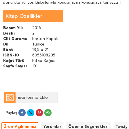
dönu¨ştu¨ru¨yor. Birbirleriyle konuşmayan konuşmaya tenezzu¨l
etmeyen birbirlerini anlamayan anlamaya çalışmayan birbirleriyle
tartışmayan kabileler birbirleriyle barbarca çatışıyor. Modernler
Kitap Özellikleri
hayatî sorunlar karşısında her zaman çaresizdiler bizler de
kabilecilikler karşısında acz içerisindeyiz.
Basım Yılı
2016
Baskı
2
Cilt Durumu
Karton Kapak
Dil
Türkçe
Ebat
13,5 x 21
ISBN-10
6055108205
Kağıt Türü
Kitap Kağıdı
Sayfa Sayısı
191
Favorilerime Ekle
Paylaş
Ürün Açıklaması
Yorumlar
Ödeme Seçenekleri
Tavsiy