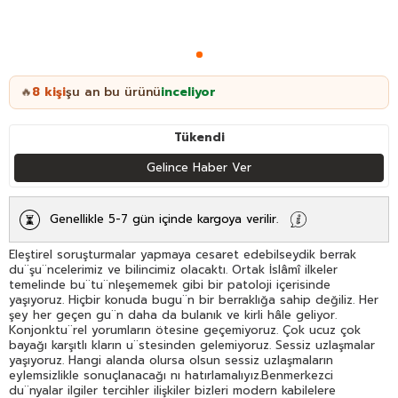
8
kişi
şu an bu ürünü
inceliyor
🔥
Tükendi
Gelince Haber Ver
Genellikle 5-7 gün içinde kargoya verilir.
Eleştirel soruşturmalar yapmaya cesaret edebilseydik berrak
du¨şu¨ncelerimiz ve bilincimiz olacaktı. Ortak İslâmî ilkeler
temelinde bu¨tu¨nleşememek gibi bir patoloji içerisinde
yaşıyoruz. Hiçbir konuda bugu¨n bir berraklığa sahip değiliz. Her
şey her geçen gu¨n daha da bulanık ve kirli hâle geliyor.
Konjonktu¨rel yorumların ötesine geçemiyoruz. Çok ucuz çok
bayağı karşıtlı kların u¨stesinden gelemiyoruz. Sessiz uzlaşmalar
yaşıyoruz. Hangi alanda olursa olsun sessiz uzlaşmaların
eylemsizlikle sonuçlanacağı nı hatırlamalıyız.Benmerkezci
du¨nyalar ilgiler tercihler ilişkiler bizleri modern kabilelere