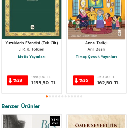
Yüzüklerin Efendisi (Tek Cilt)
Anne Terliği
J. R. R. Tolkien
Anıl Basılı
Metis Yayınları
Timaş Çocuk Yayınları
1.550,00
TL
250,00
TL
%
23
%
35
1.193,50
TL
162,50
TL
Benzer Ürünler
YENI
Ürün