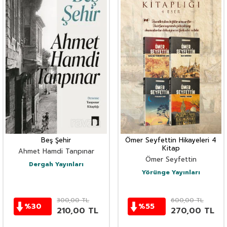
Beş Şehir
Ömer Seyfettin Hikayeleri 4
Kitap
Ahmet Hamdi Tanpınar
Ömer Seyfettin
Dergah Yayınları
Yörünge Yayınları
300,00
TL
600,00
TL
%
30
%
55
210,00
TL
270,00
TL