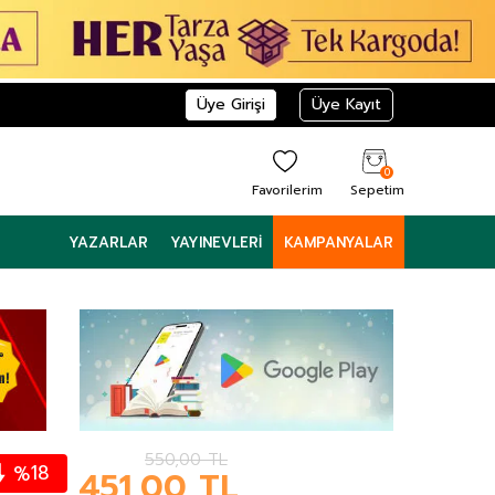
Üye Girişi
Üye Kayıt
0
Favorilerim
Sepetim
YAZARLAR
YAYINEVLERI
KAMPANYALAR
550,00
TL
18
%
451,00
TL