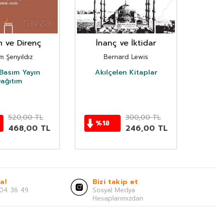
m ve Direnç
İnanç ve İktidar
m Şenyıldız
Bernard Lewis
 Basım Yayın
Akılçelen Kitaplar
Dok
ağıtım
520,00
TL
300,00
TL
%
18
468,00
TL
246,00
TL
a!
Bizi takip et
04 36 49
Sosyal Medya
Hesaplarımızdan