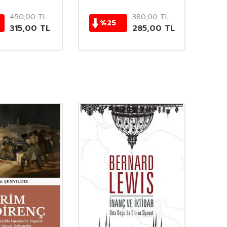
450,00
TL
380,00
TL
%
25
315,00
TL
285,00
TL