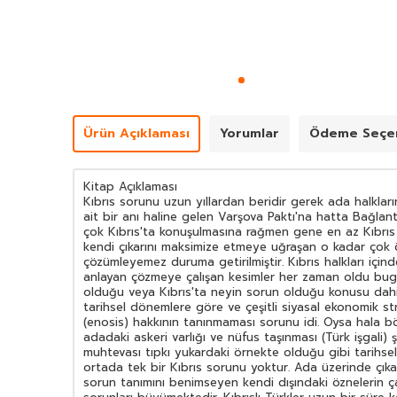
Ürün Açıklaması
Yorumlar
Ödeme Seçen
Kitap Açıklaması
Kıbrıs sorunu uzun yıllardan beridir gerek ada halkları
ait bir anı haline gelen Varşova Paktı'na hatta Bağlant
çok Kıbrıs'ta konuşulmasına rağmen gene en az Kıbrıs ha
kendi çıkarını maksimize etmeye uğraşan o kadar çok 
çözümleyemez duruma getirilmiştir. Kıbrıs halkları için
anlayan çözmeye çalışan kesimler her zaman oldu bug
olduğu veya Kıbrıs'ta neyin sorun olduğu konusu dahi iç
tarihsel dönemlere göre ve çeşitli siyasal ekonomik st
(enosis) hakkının tanınmaması sorunu idi. Oysa hala böyl
adadaki askeri varlığı ve nüfus taşınması (Türk işgali) ş
muhtevası tıpkı yukardaki örnekte olduğu gibi tarihsel
ortada tek bir Kıbrıs sorunu yoktur. Ada üzerinde çık
sorun tanımını benimseyen kendi dışındaki öznelerin ç