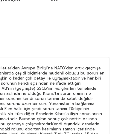
illetler'den Avrupa Birliği'ne NATO'dan artık geçmişe
amanlarda çeşitli biçimlerde müdahil olduğu bu sorun en
lişkin o kadar çok detay ile uğraşmaktadır ve her biri
sorunun kendi açısından ne ifade ettiğini
 AB'nin (geçmişte) SSCB'nin vs. çıkarları temelinde
n aslında ne olduğu Kıbrıs'ta sorun olanın ne
 her öznenin kendi sorun tanımı da sabit değildir
Kıbrıs sorunu uzun bir süre Yunanistan'a bağlanma
ı Elen halkı için şimdi sorun tanımı Türkiye'nin
lık vb. tüm diğer öznelerin Kıbrıs'a ilişin sorunlarının
lmaktadır. Buradan çıkan sonuç çok nettir: Aslında
unu çözmeye çalışmaktadır.Kendi dışındaki öznelerin
ndaki rolünü abartan kesimlerin zaman içerisinde