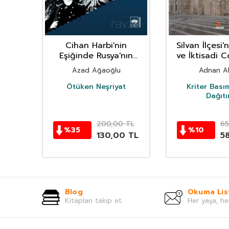
ket
Cihan Harbi'nin
Silvan İlçesi'
ksız
Eşiğinde Rusya'nın
ve İktisadi C
eti
Doğu'daki Hedefleri
Azad Ağaoğlu
Adnan A
rı
Ötüken Neşriyat
Kriter Bası
Dağıt
TL
200,00
TL
65
%
35
%
10
0
TL
130,00
TL
5
Blog
Okuma Lis
Kitapları takip et.
Her yaşa, he