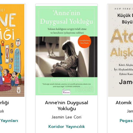
liği
Anne'nin Duygusal
Atomik 
Yokluğu
ılı
Ja
Jasmin Lee Cori
Yayınları
Pegasu
Koridor Yayıncılık