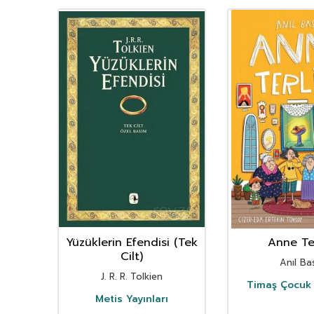
YENI
Ürün
nın
Yüzüklerin Efendisi (Tek
Anne Ter
istan
Cilt)
Anıl Bas
i
J. R. R. Tolkien
Timaş Çocuk 
i
Metis Yayınları