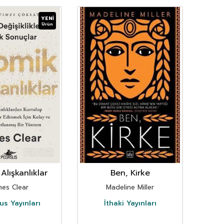
YENI
Ürün
Alışkanlıklar
Ben, Kirke
mes Clear
Madeline Miller
s Yayınları
İthaki Yayınları
D