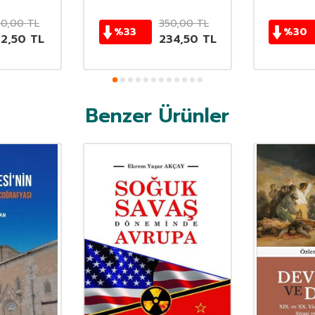
50,00
TL
350,00
TL
%
33
%
30
62,50
TL
234,50
TL
Benzer Ürünler