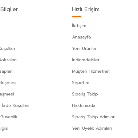
Bilgiler
Hızlı Erişim
İletişim
Anasayfa
oşulları
Yeni Ürünler
Noktaları
İndirimdekiler
apları
Müşteri Hizmetleri
zleşmesi
Sepetim
leşmesi
Sipariş Takip
 İade Koşulları
Hakkımızda
e Güvenlik
Sipariş Takip Adımları
gisi
Yeni Üyelik Adımları