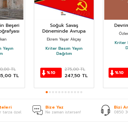
nin Beşeri
Soğuk Savaş
Devri
oğrafyası
Döneminde Avrupa
Özle
lkan
Ekrem Yaşar Akçay
Kriter
D
m Yayın
Kriter Basım Yayın
ım
Dağıtım
0,00
TL
275,00
TL
%
10
%
10
85,00
TL
247,50
TL
teleri
Bize Yaz
Bizi Ar
r tarza özel.
Ne zaman istersen!
0850 3