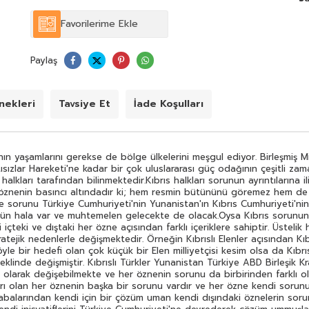
açısından ne ifade ettiğini çözümleyemez duruma
getirilmiştir. Kıbrıs halkları içinde sorunu Türkiye
Favorilerime Ekle
Cumhuriyeti'nin Yunanistan'ın Kıbrıs Cumhuriyeti'nin
AB'nin (geçmişte) SSCB'nin vs. çıkarları temelinde anlayan
çözmeye çalışan kesimler her zaman oldu bugün hala var
Paylaş
ve muhtemelen gelecekte de olacak.Oysa Kıbrıs
sorununun aslında ne olduğu Kıbrıs'ta sorun olanın ne
olduğu veya Kıbrıs'ta neyin sorun olduğu konusu dahi
içteki ve dıştaki her özne açısından farklı içeriklere
ekleri
Tavsiye Et
İade Koşulları
sahiptir. Üstelik her öznenin kendi sorun tanımı da sabit
değildir tarihsel dönemlere göre ve çeşitli siyasal
ekonomik stratejik nedenlerle değişmektedir. Örneğin
Kıbrıslı Elenler açısından Kıbrıs sorunu uzun bir süre
nın yaşamlarını gerekse de bölge ülkelerini meşgul ediyor. Birleşmiş M
Yunanistan'a bağlanma (enosis) hakkının tanınmaması
ısızlar Hareketi'ne kadar bir çok uluslararası güç odağının çeşitli z
sorunu idi. Oysa hala böyle bir hedefi olan çok küçük bir
lkları tarafından bilinmektedir.Kıbrıs halkları sorunun ayrıntılarına i
Elen milliyetçisi kesim olsa da Kıbrıslı Elen halkı için şimdi
öznenin basıncı altındadır ki; hem resmin bütününü göremez hem de 
sorun tanımı Türkiye'nin adadaki askeri varlığı ve nüfus
de sorunu Türkiye Cumhuriyeti'nin Yunanistan'ın Kıbrıs Cumhuriyeti'nin
taşınması (Türk işgali) şeklinde değişmiştir. Kıbrıslı Türkler
ün hala var ve muhtemelen gelecekte de olacak.Oysa Kıbrıs sorununu
Yunanistan Türkiye ABD Birleşik Krallık vb. tüm diğer
teki ve dıştaki her özne açısından farklı içeriklere sahiptir. Üstelik
öznelerin Kıbrıs'a ilişin sorunlarının muhtevası tıpkı
ratejik nedenlerle değişmektedir. Örneğin Kıbrıslı Elenler açısından 
yukardaki örnekte olduğu gibi tarihsel olarak
e bir hedefi olan çok küçük bir Elen milliyetçisi kesim olsa da Kıbrısl
değişebilmekte ve her öznenin sorunu da birbirinden
eklinde değişmiştir. Kıbrıslı Türkler Yunanistan Türkiye ABD Birleşik Kral
farklı olmaktadır. Buradan çıkan sonuç çok nettir: Aslında
 olarak değişebilmekte ve her öznenin sorunu da birbirinden farklı o
ortada tek bir Kıbrıs sorunu yoktur. Ada üzerinde çıkarı
arı olan her öznenin başka bir sorunu vardır ve her özne kendi sorun
olan her öznenin başka bir sorunu vardır ve her özne
abalarından kendi için bir çözüm uman kendi dışındaki öznelerin soru
kendi sorununu çözmeye çalışmaktadır.Kendi dışındaki