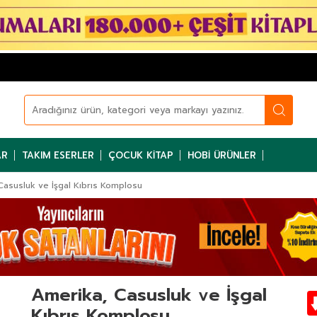
AR
TAKIM ESERLER
ÇOCUK KITAP
HOBI ÜRÜNLER
Casusluk ve İşgal Kıbrıs Komplosu
Amerika, Casusluk ve İşgal
Kıbrıs Komplosu