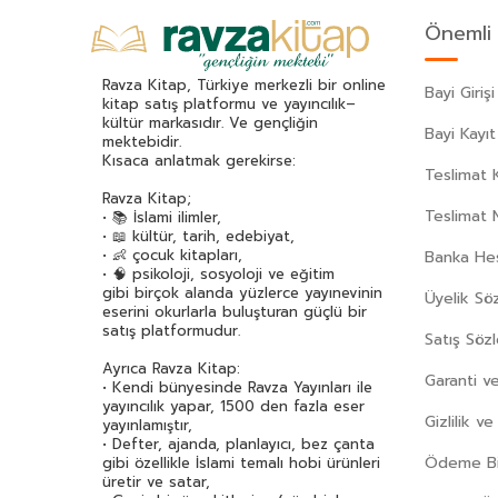
Önemli 
Ravza Kitap, Türkiye merkezli bir online
Bayi Girişi
kitap satış platformu ve yayıncılık–
kültür markasıdır. Ve gençliğin
Bayi Kayıt
mektebidir.
Kısaca anlatmak gerekirse:
Teslimat K
Ravza Kitap;
Teslimat 
• 📚 İslami ilimler,
• 📖 kültür, tarih, edebiyat,
• 👶 çocuk kitapları,
Banka Hes
• 🧠 psikoloji, sosyoloji ve eğitim
gibi birçok alanda yüzlerce yayınevinin
Üyelik Sö
eserini okurlarla buluşturan güçlü bir
satış platformudur.
Satış Söz
Ayrıca Ravza Kitap:
Garanti ve
• Kendi bünyesinde Ravza Yayınları ile
yayıncılık yapar, 1500 den fazla eser
Gizlilik v
yayınlamıştır,
• Defter, ajanda, planlayıcı, bez çanta
Ödeme Bil
gibi özellikle İslami temalı hobi ürünleri
üretir ve satar,