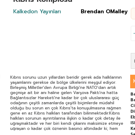
Kalkedon Yayınları
Brendan OMalley
Kıbrıs sorunu uzun yıllardan beridir gerek ada halklarının
yaşamlarını gerekse de bölge ülkelerini meşgul ediyor.
Birleşmiş Milletler'den Avrupa Birliği'ne NATO'dan artık
geçmişe ait bir anı haline gelen Varşova Paktı'na hatta
Ba
Bağlantısızlar Hareketi'ne kadar bir çok uluslararası güç
B
odağının çeşitli zamanlarda çeşitli biçimlerde müdahil
C
olduğu bu sorun en çok Kıbrıs'ta konuşulmasına rağmen
Di
gene en az Kıbrıs halkları tarafından bilinmektedir.Kıbrıs
E
halkları sorunun ayrıntılarına ilişkin o kadar çok detay ile
I
uğraşmaktadır ve her biri kendi çıkarını maksimize etmeye
uğraşan o kadar çok öznenin basıncı altındadır ki; hem
Ka
resmin bütününü göremez hem de sorunun kendi
Sa