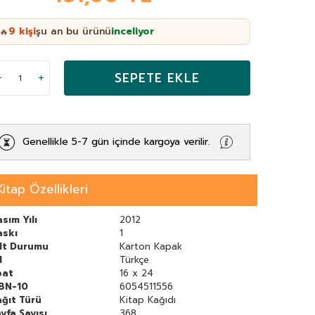
9
kişi
şu an bu ürünü
inceliyor
🔥
SEPETE EKLE
Genellikle 5-7 gün içinde kargoya verilir.
Kitap Özellikleri
sım Yılı
2012
askı
1
ilt Durumu
Karton Kapak
l
Türkçe
bat
16 x 24
SBN-10
6054511556
ğıt Türü
Kitap Kağıdı
yfa Sayısı
368