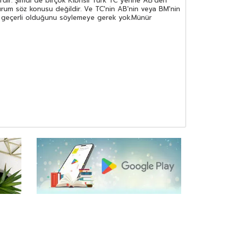
rdır. Şimdi de birçok Kıbrıslı Türk TC yerine AB'den
rum söz konusu değildir. Ve TC'nin AB'nin veya BM'nin
de geçerli olduğunu söylemeye gerek yok.Münür