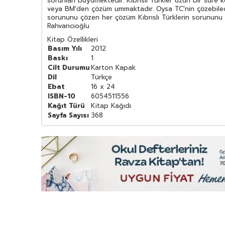
sorunları büyümektedir. Kıbrıslı Türkler uzun bir süre 
veya BM'den çözüm ummaktadır. Oysa TC'nin çözebilece
sorununu çözen her çözüm Kıbrıslı Türklerin sorununu 
Rahvancıoğlu
Kitap Özellikleri
Basım Yılı
2012
Baskı
1
Cilt Durumu
Karton Kapak
Dil
Türkçe
Ebat
16 x 24
ISBN-10
6054511556
Kağıt Türü
Kitap Kağıdı
Sayfa Sayısı
368