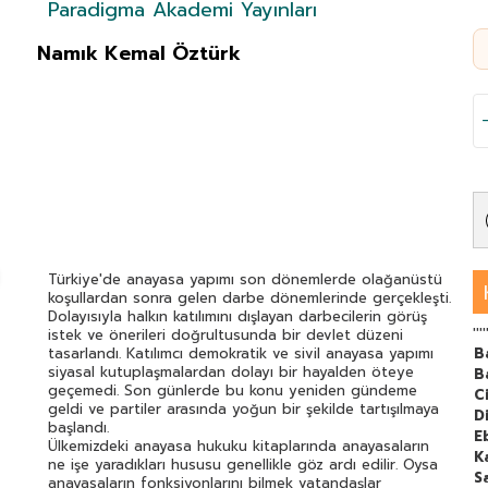
Paradigma Akademi Yayınları
Namık Kemal Öztürk
Türkiye'de anayasa yapımı son dönemlerde olağanüstü
koşullardan sonra gelen darbe dönemlerinde gerçekleşti.
Dolayısıyla halkın katılımını dışlayan darbecilerin görüş
''''
istek ve önerileri doğrultusunda bir devlet düzeni
tasarlandı. Katılımcı demokratik ve sivil anayasa yapımı
B
siyasal kutuplaşmalardan dolayı bir hayalden öteye
B
geçemedi. Son günlerde bu konu yeniden gündeme
C
geldi ve partiler arasında yoğun bir şekilde tartışılmaya
Di
başlandı.
E
Ülkemizdeki anayasa hukuku kitaplarında anayasaların
K
ne işe yaradıkları hususu genellikle göz ardı edilir. Oysa
S
anayasaların fonksiyonlarını bilmek vatandaşlar