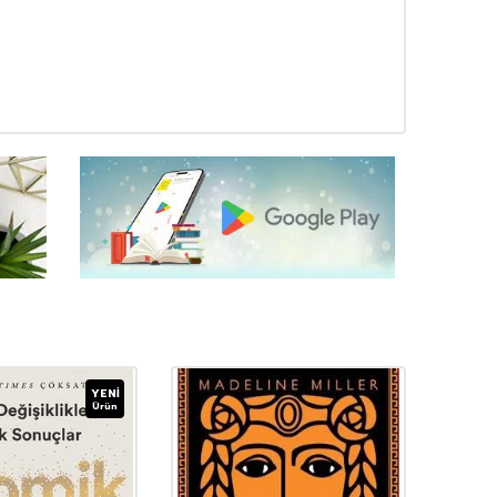
YENI
Ürün