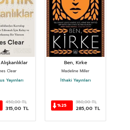
Alışkanlıklar
Ben, Kirke
mes Clear
Madeline Miller
s Yayınları
İthaki Yayınları
D
450,00
TL
380,00
TL
%
25
315,00
TL
285,00
TL