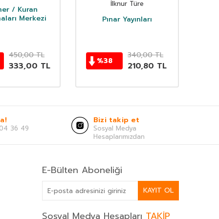
İlknur Türe
er / Kuran
aları Merkezi
Pınar Yayınları
450,00
TL
340,00
TL
%
38
333,00
TL
210,80
TL
a!
Bizi takip et
04 36 49
Sosyal Medya
Hesaplarımızdan
E-Bülten Aboneliği
KAYIT OL
Sosyal Medya Hesapları
TAKİP