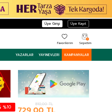
Üye Girişi
Üye Kayıt
0
Favorilerim
Sepetim
YAZARLAR
YAYINEVLERI
KAMPANYALAR
810,00
TL
10
%
729,00
TL