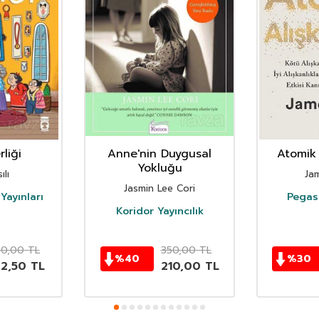
liği
Anne'nin Duygusal
Atomik 
Yokluğu
ılı
Ja
Jasmin Lee Cori
Yayınları
Pegasu
Koridor Yayıncılık
50,00
TL
350,00
TL
%
40
%
30
62,50
TL
210,00
TL