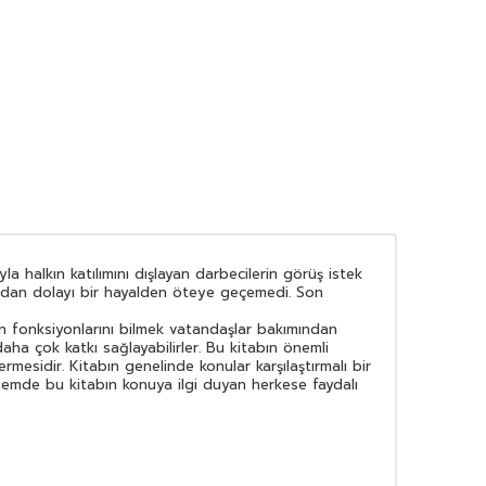
halkın katılımını dışlayan darbecilerin görüş istek
lardan dolayı bir hayalden öteye geçemedi. Son
ın fonksiyonlarını bilmek vatandaşlar bakımından
ha çok katkı sağlayabilirler. Bu kitabın önemli
rmesidir. Kitabın genelinde konular karşılaştırmalı bir
dönemde bu kitabın konuya ilgi duyan herkese faydalı