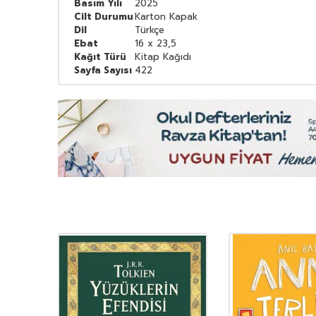
Basım Yılı
2025
Cilt Durumu
Karton Kapak
Dil
Türkçe
Ebat
16 x 23,5
Kağıt Türü
Kitap Kağıdı
Sayfa Sayısı
422