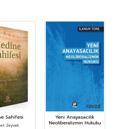
e Sahifesi
Yeni Anayasacılık
Tür
Neoliberalizmin Hukuku
et Zeyveli