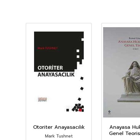
asa
Otoriter Anayasacılık
Anayasa Hu
Genel Teorisi
Mark Tushnet