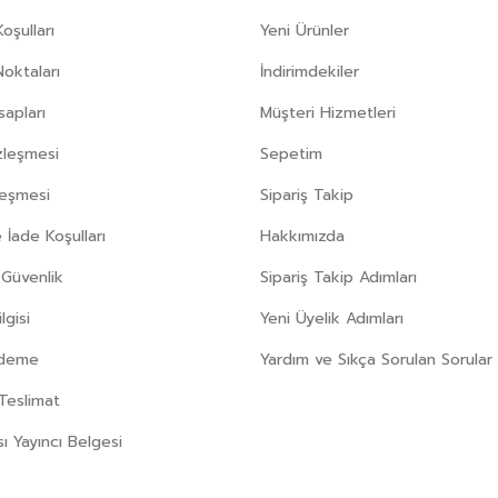
oşulları
Yeni Ürünler
Noktaları
İndirimdekiler
apları
Müşteri Hizmetleri
zleşmesi
Sepetim
leşmesi
Sipariş Takip
 İade Koşulları
Hakkımızda
e Güvenlik
Sipariş Takip Adımları
gisi
Yeni Üyelik Adımları
Ödeme
Yardım ve Sıkça Sorulan Sorular
Teslimat
sı Yayıncı Belgesi