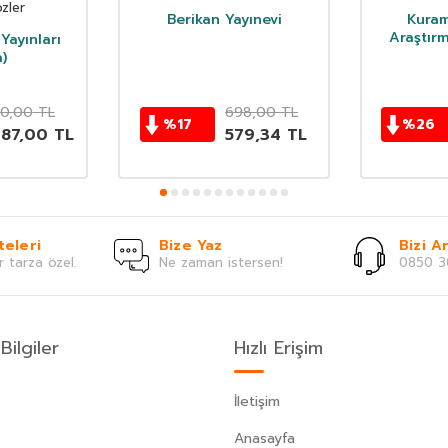
zler
Berikan Yayınevi
Kuram
Araştırm
Yayınları
)
50,00
TL
698,00
TL
%
17
%
26
087,00
TL
579,34
TL
teleri
Bize Yaz
Bizi Ar
r tarza özel.
Ne zaman istersen!
0850 3
Bilgiler
Hızlı Erişim
İletişim
Anasayfa