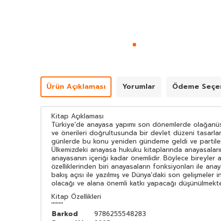
Ürün Açıklaması
Yorumlar
Ödeme Seçen
Kitap Açıklaması
Türkiye'de anayasa yapımı son dönemlerde olağanüstü 
ve önerileri doğrultusunda bir devlet düzeni tasarla
günlerde bu konu yeniden gündeme geldi ve partiler 
Ülkemizdeki anayasa hukuku kitaplarında anayasaların 
anayasanın içeriği kadar önemlidir. Böylece bireyler
özelliklerinden biri anayasaların fonksiyonları ile an
bakış açısı ile yazılmış ve Dünya'daki son gelişmeler
olacağı ve alana önemli katkı yapacağı düşünülmekte
Kitap Özellikleri
''''''''
Barkod
9786255548283