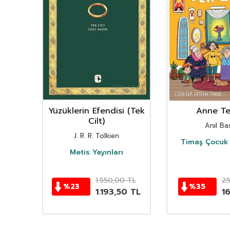
nın
Yüzüklerin Efendisi (Tek
Anne Ter
istan
Cilt)
Anıl Bas
i
J. R. R. Tolkien
Timaş Çocuk 
i
Metis Yayınları
TL
1.550,00
TL
2
%
23
%
35
TL
1.193,50
TL
1