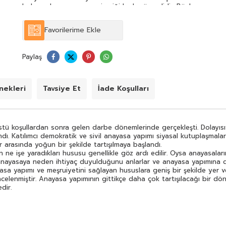
bakımından anayasanın içeriği kadar önemlidir. Böylece
bireyler anayasaya neden ihtiyaç duyulduğunu anlarlar
ve anayasa yapımına daha çok katkı sağlayabilirler. Bu
Favorilerime Ekle
kitabın önemli özelliklerinden biri anayasaların
fonksiyonları ile anayasa yapımı ve meşruiyetini sağlayan
hususlara geniş bir şekilde yer vermesidir. Kitabın
Paylaş
genelinde konular karşılaştırmalı bir bakış açısı ile yazılmış
ve Dünya'daki son gelişmeler incelenmiştir. Anayasa
yapımının gittikçe daha çok tartışılacağı bir dönemde bu
kitabın konuya ilgi duyan herkese faydalı olacağı ve
ekleri
Tavsiye Et
İade Koşulları
alana önemli katkı yapacağı düşünülmektedir.
koşullardan sonra gelen darbe dönemlerinde gerçekleşti. Dolayısıyla 
ndı. Katılımcı demokratik ve sivil anayasa yapımı siyasal kutuplaşma
arasında yoğun bir şekilde tartışılmaya başlandı.
ne işe yaradıkları hususu genellikle göz ardı edilir. Oysa anayasalar
 anayasaya neden ihtiyaç duyulduğunu anlarlar ve anayasa yapımına da
ayasa yapımı ve meşruiyetini sağlayan hususlara geniş bir şekilde yer ve
 incelenmiştir. Anayasa yapımının gittikçe daha çok tartışılacağı bir 
dir.