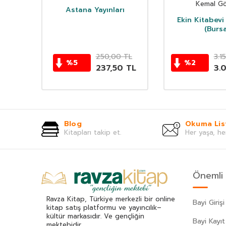
Kemal Gö
Astana Yayınları
Ekin Kitabevi 
(Bursa
TL
250,00
TL
3.1
%
5
%
2
0
TL
237,50
TL
3.
Blog
Okuma Lis
Kitapları takip et.
Her yaşa, he
Önemli 
Ravza Kitap, Türkiye merkezli bir online
Bayi Girişi
kitap satış platformu ve yayıncılık–
kültür markasıdır. Ve gençliğin
Bayi Kayıt
mektebidir.