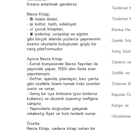
Kısaca anlatmak gerekirse:
Teslimat K
Ravza Kitap;
Teslimat 
• 📚 İslami ilimler,
• 📖 kültür, tarih, edebiyat,
• 👶 çocuk kitapları,
Banka Hes
• 🧠 psikoloji, sosyoloji ve eğitim
gibi birçok alanda yüzlerce yayınevinin
Üyelik Sö
eserini okurlarla buluşturan güçlü bir
satış platformudur.
Satış Söz
Ayrıca Ravza Kitap:
Garanti ve
• Kendi bünyesinde Ravza Yayınları ile
yayıncılık yapar, 1500 den fazla eser
Gizlilik v
yayınlamıştır,
• Defter, ajanda, planlayıcı, bez çanta
Ödeme Bil
gibi özellikle İslami temalı hobi ürünleri
üretir ve satar,
• Geniş bir üye kitlesine (yüz binlerce
Kapıda 
kullanıcı) ve düzenli ziyaretçi trafiğine
sahiptir,
Kargo ve 
• Yayıncılarla doğrudan çalışarak
rekabetçi fiyat ve hızlı tedarik sunar.
Uluslarara
Özetle:
Ravza Kitap, sadece kitap satan bir