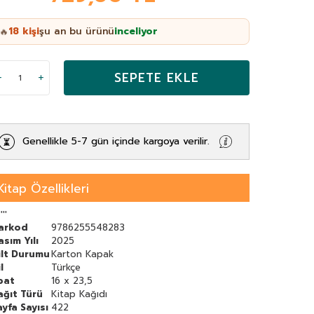
18
kişi
şu an bu ürünü
inceliyor
🔥
SEPETE EKLE
Genellikle 5-7 gün içinde kargoya verilir.
Kitap Özellikleri
''''
arkod
9786255548283
asım Yılı
2025
ilt Durumu
Karton Kapak
l
Türkçe
bat
16 x 23,5
ağıt Türü
Kitap Kağıdı
ayfa Sayısı
422