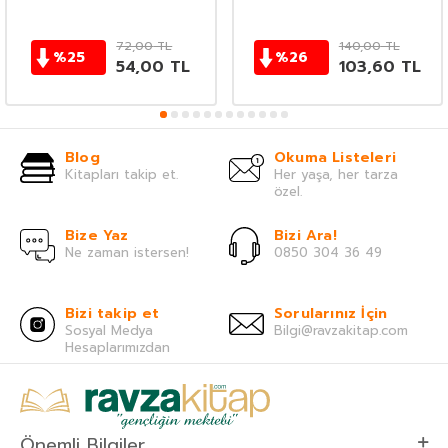
72,00
TL
140,00
TL
%
25
%
26
54,00
TL
103,60
TL
Blog
Okuma Listeleri
Kitapları takip et.
Her yaşa, her tarza
özel.
Bize Yaz
Bizi Ara!
Ne zaman istersen!
0850 304 36 49
Bizi takip et
Sorularınız İçin
Sosyal Medya
Bilgi@ravzakitap.com
Hesaplarımızdan
Önemli Bilgiler