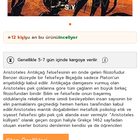
12
kişi
şu an bu ürünü
inceliyor
🔥
Genellikle 5-7 gün içinde kargoya verilir.
Aristoteles Antikçağ felsefesinin en önde gelen filozofudur.
Benzer düzeyde bir felsefeye İlkçağda sadece Platon'un
erişebildiği kabul edilir. Antikçağa damgasını vurmuş olan
Aristoteles pek çoklarına göre tüm çağların en büyük birkaç
filozofundan biridir. Bilim ve felsefede onun başarmış
olduklarıyla rekabet etme ümidi besleyebilen insan sayısının bir
elin parmaklarını geçmediği hemen herkes tarafından kabul
edilir.Aristoteles mantık doğabilimleri metafizik psikoloji etik ve
siyaset felsefesi gibi pek çok alanda eser vermiştir. "Aristoteles
külliyatı" olarak geçen özgün haliyle Grekçe 1462 sayfadan
oluşan eserler bütünü derslerinin kendisi ya da öğrencileri
tarafından tutulmuş notlarından oluşur.Aristoteles en önemli
eserlerinden biri olan Politika'da Yunan kent devletlerinin