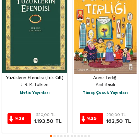
Yüzüklerin Efendisi (Tek Cilt)
Anne Terliği
J. R. R. Tolkien
Anıl Basılı
Metis Yayınları
Timaş Çocuk Yayınları
1.550,00
TL
250,00
TL
%
23
%
35
1.193,50
TL
162,50
TL