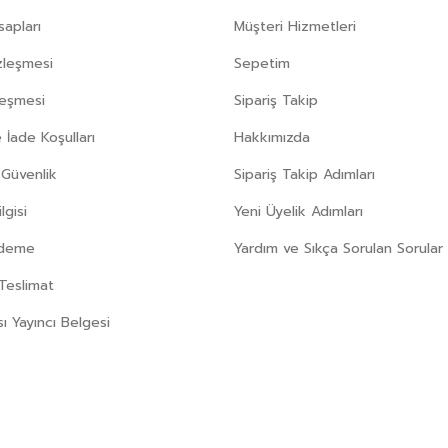
apları
Müşteri Hizmetleri
zleşmesi
Sepetim
leşmesi
Sipariş Takip
 İade Koşulları
Hakkımızda
e Güvenlik
Sipariş Takip Adımları
gisi
Yeni Üyelik Adımları
Ödeme
Yardım ve Sıkça Sorulan Sorular
Teslimat
sı Yayıncı Belgesi