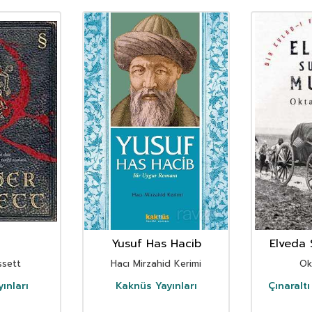
Yusuf Has Hacib
Elveda 
ssett
Hacı Mirzahid Kerimi
Ok
ınları
Kaknüs Yayınları
Çınaralt