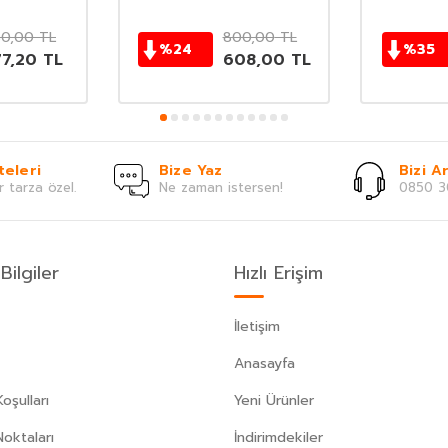
0,00
TL
800,00
TL
%
24
%
35
77,20
TL
608,00
TL
teleri
Bize Yaz
Bizi Ar
r tarza özel.
Ne zaman istersen!
0850 3
Bilgiler
Hızlı Erişim
İletişim
Anasayfa
oşulları
Yeni Ürünler
Noktaları
İndirimdekiler