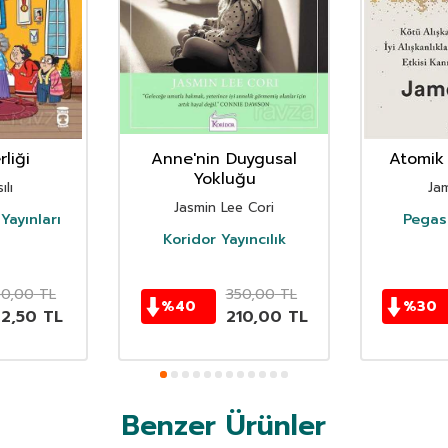
liği
Anne'nin Duygusal
Atomik 
Yokluğu
ılı
Ja
Jasmin Lee Cori
Yayınları
Pegasu
Koridor Yayıncılık
50,00
TL
350,00
TL
%
40
%
30
62,50
TL
210,00
TL
Benzer Ürünler