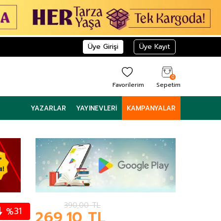
Üye Girişi
Üye Kayıt
0
Favorilerim
Sepetim
YAZARLAR
YAYINEVLERI
KAMPANYALAR
390,00
TL
31
%
269,10
TL