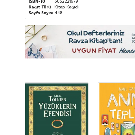
ISBN-10
6052221679
Kağıt Türü
Kitap Kağıdı
Sayfa Sayısı
448
YENI
Ürün