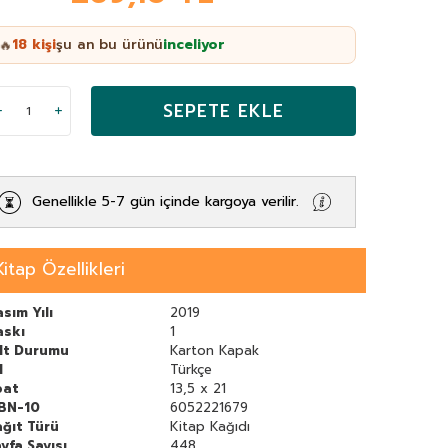
18
kişi
şu an bu ürünü
inceliyor
🔥
SEPETE EKLE
Genellikle 5-7 gün içinde kargoya verilir.
Kitap Özellikleri
sım Yılı
2019
askı
1
ilt Durumu
Karton Kapak
l
Türkçe
bat
13,5 x 21
SBN-10
6052221679
ğıt Türü
Kitap Kağıdı
yfa Sayısı
448