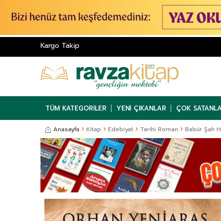
Kargo Takip
TÜM KATEGORILER
YENI ÇIKANLAR
ÇOK SATANL
Anasayfa
Kitap
Edebiyat
Tarihi Roman
Babür Şah Hi