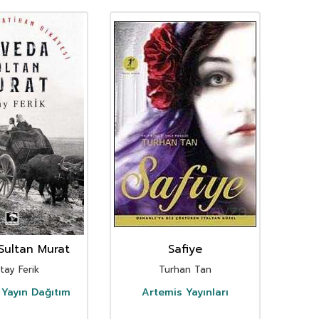
Sultan Murat
Safiye
tay Ferik
Turhan Tan
A
ı Yayın Dağıtım
Artemis Yayınları