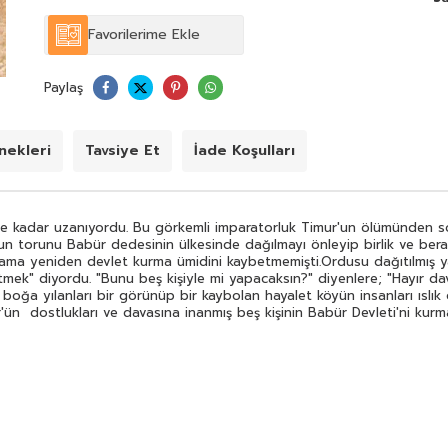
beş kişiyle" diye cevap veriyordu.Tarih bu aşamada çok
ilginç gelişmelere tanık oldu. Eğitilmiş boğa yılanları bir
Favorilerime Ekle
görünüp bir kaybolan hayalet köyün insanları ıslık çalan
mağaralar İç Asya'da o güne kadar bilinmeyen topun ve
tüfeğin kullanılması İran Şah'ı İsmail ile Babür'ün
Paylaş
dostlukları ve davasına inanmış beş kişinin Babür Devleti'ni
kurması...
ekleri
Tavsiye Et
İade Koşulları
e kadar uzanıyordu. Bu görkemli imparatorluk Timur'un ölümünden sonr
'un torunu Babür dedesinin ülkesinde dağılmayı önleyip birlik ve bera
ama yeniden devlet kurma ümidini kaybetmemişti.Ordusu dağıtılmış ya
tmek" diyordu. "Bunu beş kişiyle mi yapacaksın?" diyenlere; "Hayır da
ş boğa yılanları bir görünüp bir kaybolan hayalet köyün insanları ısl
r'ün dostlukları ve davasına inanmış beş kişinin Babür Devleti'ni kurmas