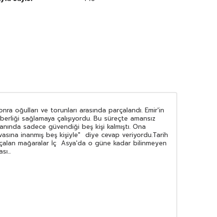
a oğulları ve torunları arasında parçalandı. Emir'in
berliği sağlamaya çalışıyordu. Bu süreçte amansız
nında sadece güvendiği beş kişi kalmıştı. Ona
vasına inanmış beş kişiyle" diye cevap veriyordu.Tarih
ık çalan mağaralar İç Asya'da o güne kadar bilinmeyen
ı...