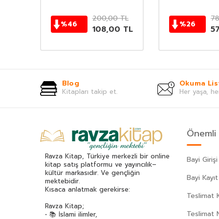
TL
200,00
TL
78
%
46
%
26
TL
108,00
TL
5
Blog
Okuma Lis
Kitapları takip et.
Her yaşa, he
Önemli 
Ravza Kitap, Türkiye merkezli bir online
Bayi Girişi
kitap satış platformu ve yayıncılık–
kültür markasıdır. Ve gençliğin
Bayi Kayıt
mektebidir.
Kısaca anlatmak gerekirse:
Teslimat K
Ravza Kitap;
Teslimat 
• 📚 İslami ilimler,