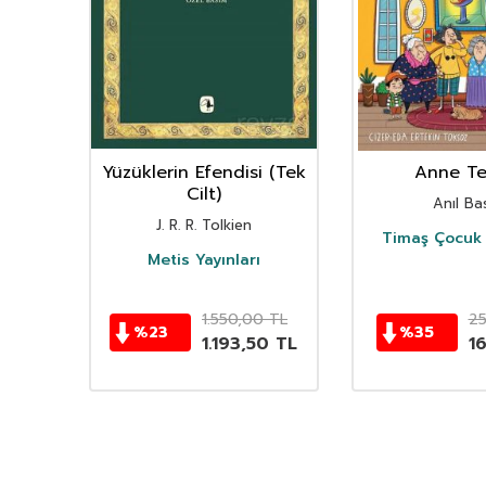
nın
Yüzüklerin Efendisi (Tek
Anne Ter
istan
Cilt)
Anıl Bas
i
J. R. R. Tolkien
Timaş Çocuk 
i
Metis Yayınları
TL
1.550,00
TL
2
%
23
%
35
TL
1.193,50
TL
1