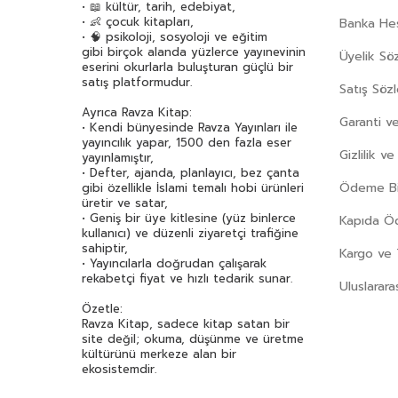
• 📖 kültür, tarih, edebiyat,
• 👶 çocuk kitapları,
Banka Hes
• 🧠 psikoloji, sosyoloji ve eğitim
gibi birçok alanda yüzlerce yayınevinin
Üyelik Sö
eserini okurlarla buluşturan güçlü bir
satış platformudur.
Satış Söz
Ayrıca Ravza Kitap:
Garanti ve
• Kendi bünyesinde Ravza Yayınları ile
yayıncılık yapar, 1500 den fazla eser
Gizlilik v
yayınlamıştır,
• Defter, ajanda, planlayıcı, bez çanta
Ödeme Bil
gibi özellikle İslami temalı hobi ürünleri
üretir ve satar,
• Geniş bir üye kitlesine (yüz binlerce
Kapıda 
kullanıcı) ve düzenli ziyaretçi trafiğine
sahiptir,
Kargo ve 
• Yayıncılarla doğrudan çalışarak
rekabetçi fiyat ve hızlı tedarik sunar.
Uluslarara
Özetle:
Ravza Kitap, sadece kitap satan bir
site değil; okuma, düşünme ve üretme
kültürünü merkeze alan bir
ekosistemdir.