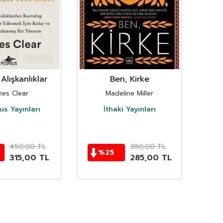
Alışkanlıklar
Ben, Kirke
mes Clear
Madeline Miller
s Yayınları
İthaki Yayınları
D
450,00
TL
380,00
TL
%
25
315,00
TL
285,00
TL