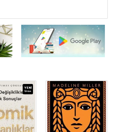
YENI
Ürün