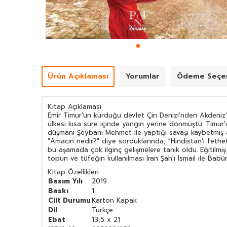
Ürün Açıklaması
Yorumlar
Ödeme Seçen
Kitap Açıklaması
Emir Timur'un kurduğu devlet Çin Denizi'nden Akdeniz'
ülkesi kısa süre içinde yangın yerine dönmüştü. Timur
düşmanı Şeybani Mehmet ile yaptığı savaşı kaybetmiş 
"Amacın nedir?" diye sorduklarında; "Hindistan'ı fethe
bu aşamada çok ilginç gelişmelere tanık oldu. Eğitilmi
topun ve tüfeğin kullanılması İran Şah'ı İsmail ile Babü
Kitap Özellikleri
Basım Yılı
2019
Baskı
1
Cilt Durumu
Karton Kapak
Dil
Türkçe
Ebat
13,5 x 21