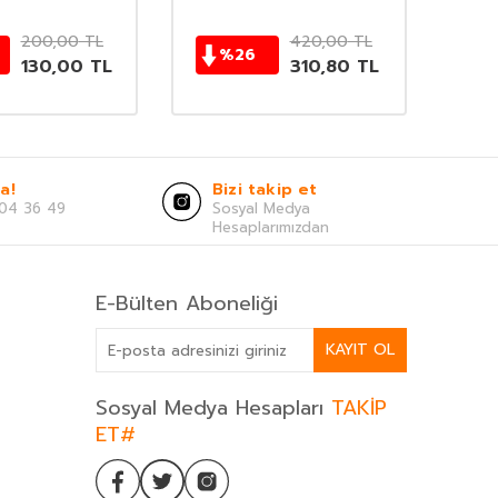
200,00
TL
420,00
TL
%
26
130,00
TL
310,80
TL
a!
Bizi takip et
04 36 49
Sosyal Medya
Hesaplarımızdan
E-Bülten Aboneliği
KAYIT OL
Sosyal Medya Hesapları
TAKİP
ET#