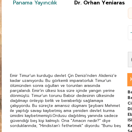
Panama Yayıncılık
Dr. Orhan Yeniaras
Emir Timur'un kurduğu devlet Çin Denizi'nden Akdeniz'e
kadar uzanıyordu. Bu görkemli imparatorluk Timur'un
ölümünden sonra oğulları ve torunları arasında
parçalandı. Emir'in ülkesi kısa süre içinde yangın yerine
Ba
dönmüştü. Timur'un torunu Babür dedesinin ülkesinde
B
dağılmayı önleyip birlik ve beraberliği sağlamaya
C
çalışıyordu. Bu süreçte amansız düşmanı Şeybani Mehmet
Di
ile yaptığı savaşı kaybetmiş ama yeniden devlet kurma
E
ümidini kaybetmemişti.Ordusu dağıtılmış yanında sadece
I
güvendiği beş kişi kalmıştı. Ona "Amacın nedir?" diye
sorduklarında; "Hindistan'ı fethetmek" diyordu. "Bunu beş
Ka
kişiyle mi yapacaksın?" diyenlere; "Hayır davasına inanmış
Sa