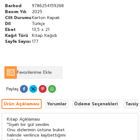
''''''''
Barkod
9786254159268
Basım Yılı
2025
Cilt Durumu
Karton Kapak
Dil
Türkçe
Ebat
13,5 x 21
Kağıt Türü
Kitap Kağıdı
Sayfa Sayısı
177
Favorilerime Ekle
Paylaş
Ürün Açıklaması
Yorumlar
Ödeme Seçenekleri
Tavsiy
Kitap Açıklaması
"Siyah bir gül sevdim.
Onu dizlerimin üstüne buket
halinde verilince kaybettiğimi