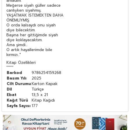
anladım.
Meğerse siyah güller sadece
canlıyken siyahmış.
YAŞATMAK İSTEMEKTEN DAHA
ÖNEMLİYMİŞ.
O orda kalsaydı onu siyah
diye bilecektim.
Başına her gittiğimde siyah
diye koklayacaktım.
Ama şimdi...
O artık hayallerimde bile
kırmızı..."
Kitap Özellikleri
''''''''
Barkod
9786254159268
Basım Yılı
2025
Cilt Durumu
Karton Kapak
Dil
Türkçe
Ebat
13,5 x 21
Kağıt Türü
Kitap Kağıdı
Sayfa Sayısı
177