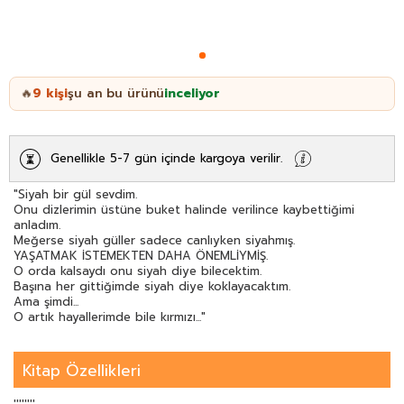
9
kişi
şu an bu ürünü
inceliyor
🔥
Genellikle 5-7 gün içinde kargoya verilir.
"Siyah bir gül sevdim.
Onu dizlerimin üstüne buket halinde verilince kaybettiğimi
anladım.
Meğerse siyah güller sadece canlıyken siyahmış.
YAŞATMAK İSTEMEKTEN DAHA ÖNEMLİYMİŞ.
O orda kalsaydı onu siyah diye bilecektim.
Başına her gittiğimde siyah diye koklayacaktım.
Ama şimdi...
O artık hayallerimde bile kırmızı..."
Kitap Özellikleri