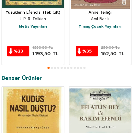
Yüzüklerin Efendisi (Tek Cilt)
Anne Terliği
J. R. R. Tolkien
Anıl Basılı
Metis Yayınları
Timaş Çocuk Yayınları
1.550,00
TL
250,00
TL
%
23
%
35
1.193,50
TL
162,50
TL
Benzer Ürünler