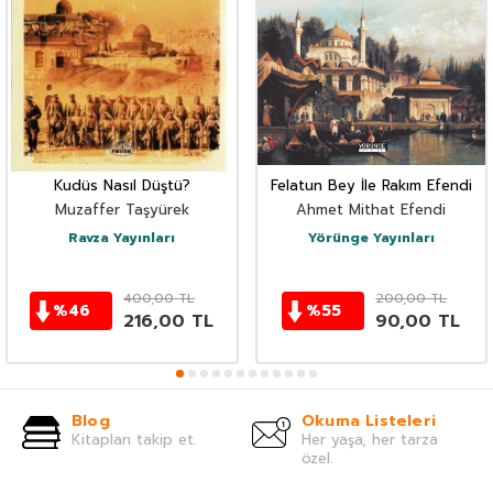
Kudüs Nasıl Düştü?
Felatun Bey İle Rakım Efendi
Muzaffer Taşyürek
Ahmet Mithat Efendi
Ravza Yayınları
Yörünge Yayınları
400,00
TL
200,00
TL
%
46
%
55
216,00
TL
90,00
TL
Blog
Okuma Listeleri
Kitapları takip et.
Her yaşa, her tarza
özel.