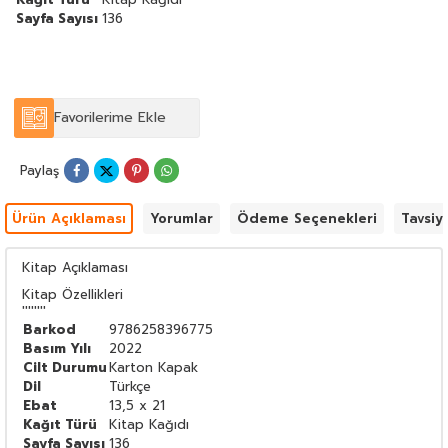
Sayfa Sayısı
136
Favorilerime Ekle
Paylaş
Ürün Açıklaması
Yorumlar
Ödeme Seçenekleri
Tavsiy
Kitap Açıklaması
Kitap Özellikleri
''''''''
Barkod
9786258396775
Basım Yılı
2022
Cilt Durumu
Karton Kapak
Dil
Türkçe
Ebat
13,5 x 21
Kağıt Türü
Kitap Kağıdı
Sayfa Sayısı
136