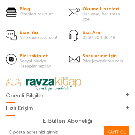
Blog
Okuma Listeleri
Kitapları takip et.
Her yaşa, her tarza
özel.
Bize Yaz
Bizi Ara!
Ne zaman istersen!
0850 304 36 49
Bizi takip et
Sorularınız İçin
Sosyal Medya
Bilgi@ravzakitap.com
Hesaplarımızdan
Önemli Bilgiler
Hızlı Erişim
E-Bülten Aboneliği
KAYIT OL