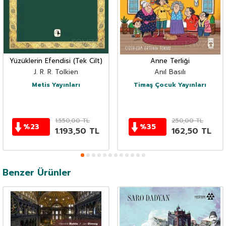
Yüzüklerin Efendisi (Tek Cilt)
Anne Terliği
J. R. R. Tolkien
Anıl Basılı
Metis Yayınları
Timaş Çocuk Yayınları
1.550,00
TL
250,00
TL
%
23
%
35
1.193,50
TL
162,50
TL
Benzer Ürünler