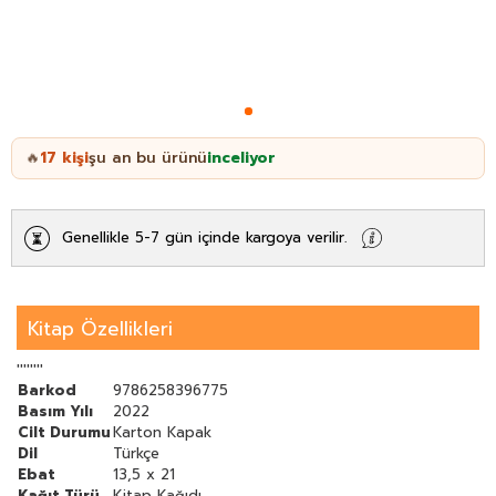
17
kişi
şu an bu ürünü
inceliyor
🔥
Genellikle 5-7 gün içinde kargoya verilir.
Kitap Özellikleri
''''''''
Barkod
9786258396775
Basım Yılı
2022
Cilt Durumu
Karton Kapak
Dil
Türkçe
Ebat
13,5 x 21
Kağıt Türü
Kitap Kağıdı