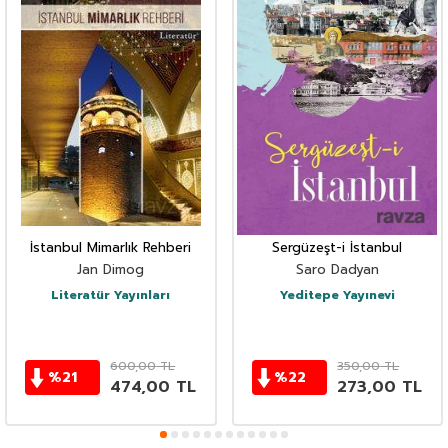
İstanbul Mimarlık Rehberi
Sergüzeşt-i İstanbul
Jan Dimog
Saro Dadyan
Literatür Yayınları
Yeditepe Yayınevi
600,00
TL
350,00
TL
%
21
%
22
474,00
TL
273,00
TL