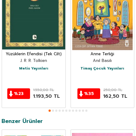
Yüzüklerin Efendisi (Tek Cilt)
Anne Terliği
J. R. R. Tolkien
Anıl Basılı
Metis Yayınları
Timaş Çocuk Yayınları
1.550,00
TL
250,00
TL
%
23
%
35
1.193,50
TL
162,50
TL
Benzer Ürünler