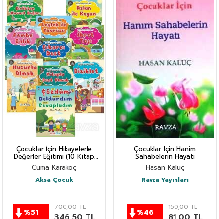
Çocuklar İçin Hikayelerle
Çocuklar Için Hanim
Değerler Eğitimi (10 Kitap
Sahabelerin Hayati
Takım)
Cuma Karakoç
Hasan Kaluç
Aksa Çocuk
Ravza Yayınları
700,00
TL
150,00
TL
%
51
%
46
346,50
TL
81,00
TL