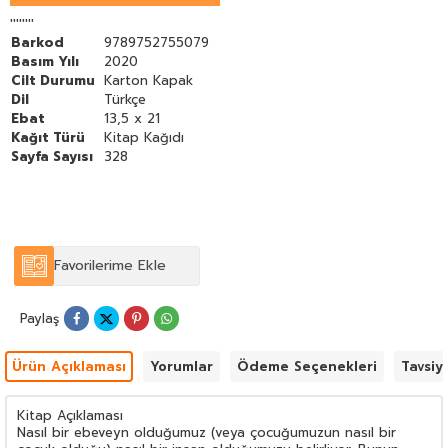
olma potansiyeli) arasında başka ülkelerin deneyimlerinin
bilinmesinde sayısız yarar var. Neyi neden yaptığımızı görmenin
''''''''
en aydınlatıcı ve alçakgönüllü yolu kendimize başka bir kültürün
Barkod
9789752755079
gözlerinden bakmaktır. Bu kitap çeşitli ülkelerdeki ebeveynlerin
Basım Yılı
2020
ne yaptığına bakıyor. Ve güçlü yaratıcı mutlu huzurlu ve yeterli
Cilt Durumu
Karton Kapak
çocuklar yetiştirme konusunda ortak bilgeliğimizin hepimize
Dil
Türkçe
neler öğretebileceğini anlamak için tüm dünyadaki ebeveynlik
Ebat
13,5 x 21
yöntemlerini inceliyor.
Kağıt Türü
Kitap Kağıdı
Sayfa Sayısı
328
Favorilerime Ekle
Paylaş
Ürün Açıklaması
Yorumlar
Ödeme Seçenekleri
Tavsiy
Kitap Açıklaması
Nasıl bir ebeveyn olduğumuz (veya çocuğumuzun nasıl bir