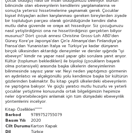
çocuk olduğu) nasıl bir insan olduğumuzu belirliyor. Bunun
bilincinde olan ebeveynlerin kendilerini yargılamalarına ve
sonuçta yetersiz hissetmelerine şaşmamak gerek. Çocuklar
kişisel ihtiyaçları acilen karşılanması gereken bireylerden ziyade
bir topluluğun parçası olarak görüldüğünde kendini daha
mutlu daha güvende ve oraya ait hissediyor. Siz çocuğunuzu
nasıl yetiştirdiğinizi ona ne hissettirdiğinizi gerçekten biliyor
musunuz? Dört çocuk annesi Christine Gross-Loh ABD'den
Güney Kore'ye Japonya'dan Çin'e Almanya'dan Finlandiya'ya
Fransa'dan Yunanistan İtalya ve Türkiye'ye kadar dünyanın
birçok ülkesinden aktardığı deneyimler ve dersler ışığında "iyi
ebeveyn" kimdir ne yapar nasıl yapar gibi sorulara yanıt arıyor.
Kültür (toplumun bekledikleri) ile biyoloji (çocukların başarılı
olma potansiyeli) arasında başka ülkelerin deneyimlerinin
bilinmesinde sayısız yarar var. Neyi neden yaptığımızı görmenin
en aydınlatıcı ve alçakgönüllü yolu kendimize başka bir kültürün
gözlerinden bakmaktır. Bu kitap çeşitli ülkelerdeki ebeveynlerin
ne yaptığına bakıyor. Ve güçlü yaratıcı mutlu huzurlu ve yeterli
çocuklar yetiştirme konusunda ortak bilgeliğimizin hepimize
neler öğretebileceğini anlamak için tüm dünyadaki ebeveynlik
yöntemlerini inceliyor.
Kitap Özellikleri
''''''''
Barkod
9789752755079
Basım Yılı
2020
Cilt Durumu
Karton Kapak
Dil
Türkçe