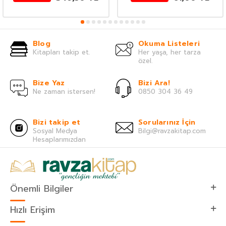
Blog
Okuma Listeleri
Kitapları takip et.
Her yaşa, her tarza
özel.
Bize Yaz
Bizi Ara!
Ne zaman istersen!
0850 304 36 49
Bizi takip et
Sorularınız İçin
Sosyal Medya
Bilgi@ravzakitap.com
Hesaplarımızdan
Önemli Bilgiler
Hızlı Erişim