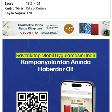
Ebat
13,5 x 21
Kağıt Türü
Kitap Kağıdı
Sayfa Sayısı
328