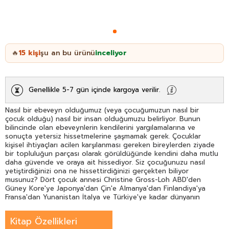
15
kişi
şu an bu ürünü
inceliyor
🔥
Genellikle 5-7 gün içinde kargoya verilir.
Nasıl bir ebeveyn olduğumuz (veya çocuğumuzun nasıl bir
çocuk olduğu) nasıl bir insan olduğumuzu belirliyor. Bunun
bilincinde olan ebeveynlerin kendilerini yargılamalarına ve
sonuçta yetersiz hissetmelerine şaşmamak gerek. Çocuklar
kişisel ihtiyaçları acilen karşılanması gereken bireylerden ziyade
bir topluluğun parçası olarak görüldüğünde kendini daha mutlu
daha güvende ve oraya ait hissediyor. Siz çocuğunuzu nasıl
yetiştirdiğinizi ona ne hissettirdiğinizi gerçekten biliyor
musunuz? Dört çocuk annesi Christine Gross-Loh ABD'den
Güney Kore'ye Japonya'dan Çin'e Almanya'dan Finlandiya'ya
Fransa'dan Yunanistan İtalya ve Türkiye'ye kadar dünyanın
birçok ülkesinden aktardığı deneyimler ve dersler ışığında "iyi
ebeveyn" kimdir ne yapar nasıl yapar gibi sorulara yanıt arıyor.
Kitap Özellikleri
Kültür (toplumun bekledikleri) ile biyoloji (çocukların başarılı