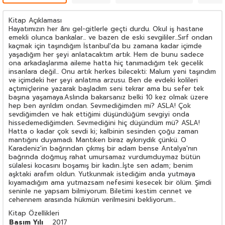
Kitap Açıklaması
Hayatımızın her ânı gel-gitlerle geçti durdu. Okul iş hastane
emekli olunca bankalar... ve bazen de eski sevgililer...Sırf ondan
kaçmak için taşındığım İstanbul'da bu zamana kadar içimde
yaşadığım her şeyi anlatacaktım artık. Hem de bunu sadece
ona arkadaşlarıma aileme hatta hiç tanımadığım tek gecelik
insanlara değil... Onu artık herkes bilecekti: Malum yeni taşındım
ve içimdeki her şeyi anlatma arzusu. Ben de evdeki kolileri
açtımiçlerine yazarak başladım seni tekrar ama bu sefer tek
başına yaşamaya.Aslında bakarsanız belki 10 kez olmak üzere
hep ben ayrıldım ondan. Sevmediğimden mi? ASLA! Çok
sevdiğimden ve hak ettiğimi düşündüğüm sevgiyi onda
hissedemediğimden. Sevmediğini hiç düşündüm mü? ASLA!
Hatta o kadar çok sevdi ki; kalbinin sesinden çoğu zaman
mantığını duyamadı. Mantıken biraz aykırıydık çünkü. O
Karadeniz'in bağrından çıkmış bir adam bense Antalya'nın
bağrında doğmuş rahat umursamaz vurdumduymaz bütün
sülalesi kocasını boşamış bir kadın...İşte sen adam; benim
aşktaki arafım oldun. Yutkunmak istediğim anda yutmaya
kıyamadığım ama yutmazsam nefesimi kesecek bir ölüm. Şimdi
seninle ne yapsam bilmiyorum. Biletimi kestim cennet ve
cehennem arasında hükmün verilmesini bekliyorum...
Kitap Özellikleri
Basım Yılı
2017