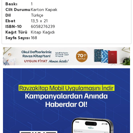
Baskı
1
Cilt Durumu
Karton Kapak
Dil
Türkçe
Ebat
13,5 x 21
ISBN-10
6058276239
Kağıt Türü
Kitap Kağıdı
Sayfa Sayısı
168