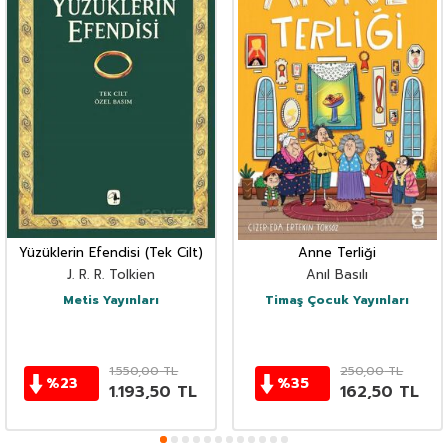
Yüzüklerin Efendisi (Tek Cilt)
Anne Terliği
J. R. R. Tolkien
Anıl Basılı
Metis Yayınları
Timaş Çocuk Yayınları
1.550,00
TL
250,00
TL
%
23
%
35
1.193,50
TL
162,50
TL