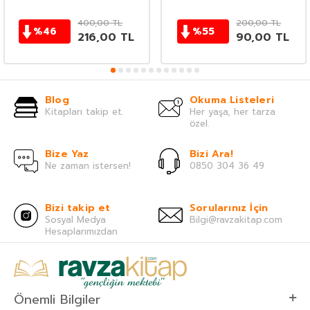
400,00
TL
200,00
TL
%
46
%
55
216,00
TL
90,00
TL
Blog
Okuma Listeleri
Kitapları takip et.
Her yaşa, her tarza
özel.
Bize Yaz
Bizi Ara!
Ne zaman istersen!
0850 304 36 49
Bizi takip et
Sorularınız İçin
Sosyal Medya
Bilgi@ravzakitap.com
Hesaplarımızdan
Önemli Bilgiler