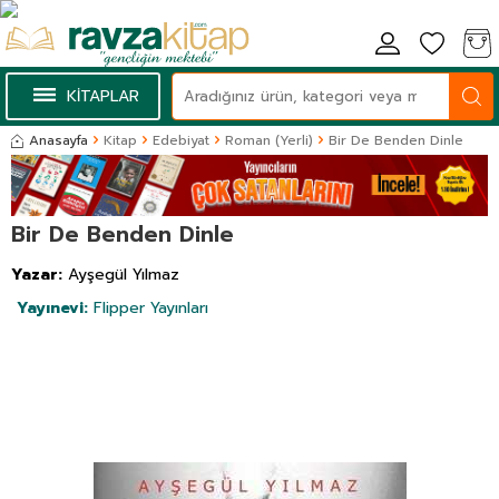
KİTAPLAR
Anasayfa
Kitap
Edebiyat
Roman (Yerli)
Bir De Benden Dinle
Bir De Benden Dinle
Yazar:
Ayşegül Yılmaz
Yayınevi:
Flipper Yayınları