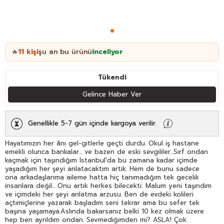
11
kişi
şu an bu ürünü
inceliyor
🔥
Tükendi
Gelince Haber Ver
Genellikle 5-7 gün içinde kargoya verilir.
Hayatımızın her ânı gel-gitlerle geçti durdu. Okul iş hastane
emekli olunca bankalar... ve bazen de eski sevgililer...Sırf ondan
kaçmak için taşındığım İstanbul'da bu zamana kadar içimde
yaşadığım her şeyi anlatacaktım artık. Hem de bunu sadece
ona arkadaşlarıma aileme hatta hiç tanımadığım tek gecelik
insanlara değil... Onu artık herkes bilecekti: Malum yeni taşındım
ve içimdeki her şeyi anlatma arzusu. Ben de evdeki kolileri
açtımiçlerine yazarak başladım seni tekrar ama bu sefer tek
başına yaşamaya.Aslında bakarsanız belki 10 kez olmak üzere
hep ben ayrıldım ondan. Sevmediğimden mi? ASLA! Çok