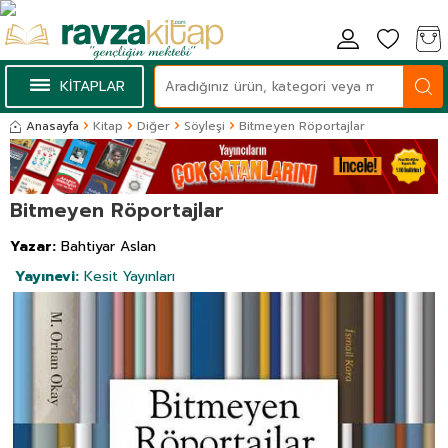
KİTAPLAR
Anasayfa
Kitap
Diğer
Söyleşi
Bitmeyen Röportajlar
Bitmeyen Röportajlar
Yazar:
Bahtiyar Aslan
Yayınevi:
Kesit Yayınları