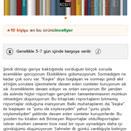
10
kişi
şu an bu ürünü
inceliyor
🔥
Genellikle 5-7 gün içinde kargoya verilir.
Şimdi dönüp geriye baktığımda sorduğum birçok soruda
acemilikler görüyorum. Eksikliklere gülümsüyorum. Sormadığım ne
kadar çok soru var. "Keşke" diye başlayan ve sormayı şimdi akıl
ettiğim sorulara içlenmelerle devam eden cümleler kuruyorum sık
sık. Acemiliklerim devam ediyor ve onları seviyorum. Bir yandan
da aslında hiçbir röportajın gerçekten tamamlanmasının mümkün
olmadığını düşünüyorum. Bu kitaptaki röportajların bitmemiş
röportajlar olduğuna inanıyorum. Belki muhataplarım da "keşke"
ile başlayan ve "şunu da söyleseydim" yahut "şunu şöyle
söylemeliydim" şeklinde devam eden cümleler kuruyorlardır. Bu
yüzden bu kitabın adı Bitmeyen Röportajlar oldu.Röportajları
tekrar okurken zamanın bize nasıl bir oyun oynadığını daha iyi
gördüğümü düşünüyorum. Sahneler ilk günkü canlılığıyla beliriyor