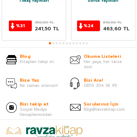
Timaş Yayınları
Doruk Yayınları
350,00
TL
610,00
TL
%
31
%
24
241,50
TL
463,60
TL
Blog
Okuma Listeleri
Kitapları takip et.
Her yaşa, her tarza
özel.
Bize Yaz
Bizi Ara!
Ne zaman istersen!
0850 304 36 49
Bizi takip et
Sorularınız İçin
Sosyal Medya
Bilgi@ravzakitap.com
Hesaplarımızdan