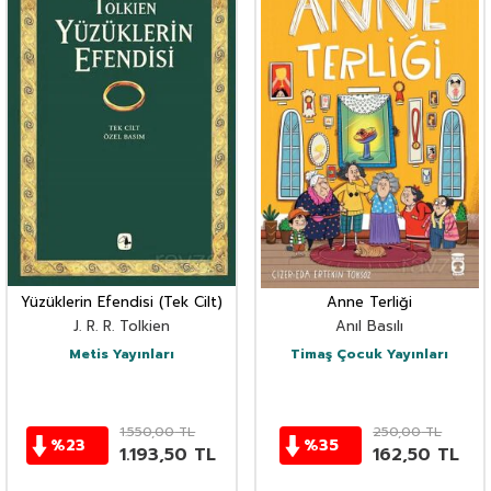
Yüzüklerin Efendisi (Tek Cilt)
Anne Terliği
J. R. R. Tolkien
Anıl Basılı
Metis Yayınları
Timaş Çocuk Yayınları
1.550,00
TL
250,00
TL
%
23
%
35
1.193,50
TL
162,50
TL