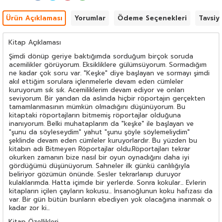
Ürün Açıklaması
Yorumlar
Ödeme Seçenekleri
Tavsiy
Kitap Açıklaması
Şimdi dönüp geriye baktığımda sorduğum birçok soruda
acemilikler görüyorum. Eksikliklere gülümsüyorum. Sormadığım
ne kadar çok soru var. "Keşke" diye başlayan ve sormayı şimdi
akıl ettiğim sorulara içlenmelerle devam eden cümleler
kuruyorum sık sık. Acemiliklerim devam ediyor ve onları
seviyorum. Bir yandan da aslında hiçbir röportajın gerçekten
tamamlanmasının mümkün olmadığını düşünüyorum. Bu
kitaptaki röportajların bitmemiş röportajlar olduğuna
inanıyorum. Belki muhataplarım da "keşke" ile başlayan ve
"şunu da söyleseydim" yahut "şunu şöyle söylemeliydim"
şeklinde devam eden cümleler kuruyorlardır. Bu yüzden bu
kitabın adı Bitmeyen Röportajlar oldu.Röportajları tekrar
okurken zamanın bize nasıl bir oyun oynadığını daha iyi
gördüğümü düşünüyorum. Sahneler ilk günkü canlılığıyla
beliriyor gözümün önünde. Sesler tekrarlanıp duruyor
kulaklarımda. Hatta içimde bir yerlerde. Sonra kokular... Evlerin
kitapların içilen çayların kokusu... İnsanoğlunun koku hafızası da
var. Bir gün bütün bunların ebediyen yok olacağına inanmak o
kadar zor ki...
Kitap Özellikleri