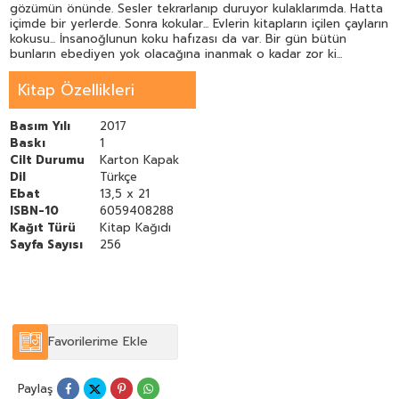
gözümün önünde. Sesler tekrarlanıp duruyor kulaklarımda. Hatta
içimde bir yerlerde. Sonra kokular... Evlerin kitapların içilen çayların
kokusu... İnsanoğlunun koku hafızası da var. Bir gün bütün
bunların ebediyen yok olacağına inanmak o kadar zor ki...
Kitap Özellikleri
Basım Yılı
2017
Baskı
1
Cilt Durumu
Karton Kapak
Dil
Türkçe
Ebat
13,5 x 21
ISBN-10
6059408288
Kağıt Türü
Kitap Kağıdı
Sayfa Sayısı
256
Favorilerime Ekle
Paylaş