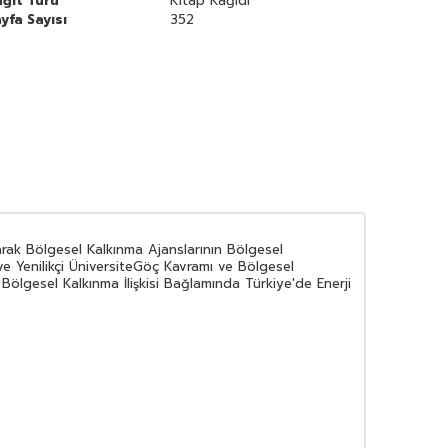
ğıt Türü
Kitap Kağıdı
yfa Sayısı
352
larak Bölgesel Kalkınma Ajanslarının Bölgesel
 ve Yenilikçi ÜniversiteGöç Kavramı ve Bölgesel
 Bölgesel Kalkınma İlişkisi Bağlamında Türkiye'de Enerji