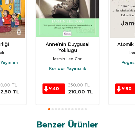
liği
Anne'nin Duygusal
Atomik 
Yokluğu
ılı
Ja
Jasmin Lee Cori
Yayınları
Pegasu
Koridor Yayıncılık
50,00
TL
350,00
TL
%
40
%
30
62,50
TL
210,00
TL
Benzer Ürünler