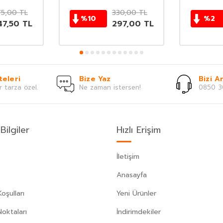
75,00
TL
330,00
TL
%
10
%
2
47,50
TL
297,00
TL
teleri
Bize Yaz
Bizi Ar
r tarza özel.
Ne zaman istersen!
0850 3
Bilgiler
Hızlı Erişim
İletişim
Anasayfa
oşulları
Yeni Ürünler
Noktaları
İndirimdekiler