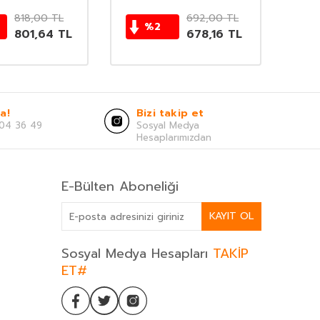
818,00
TL
692,00
TL
%
2
801,64
TL
678,16
TL
a!
Bizi takip et
04 36 49
Sosyal Medya
Hesaplarımızdan
E-Bülten Aboneliği
KAYIT OL
Sosyal Medya Hesapları
TAKİP
ET#