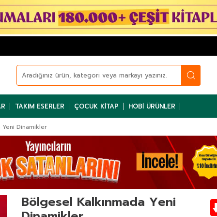
AR
TAKIM ESERLER
ÇOCUK KITAP
HOBI ÜRÜNLER
 Yeni Dinamikler
Bölgesel Kalkınmada Yeni
Dinamikler