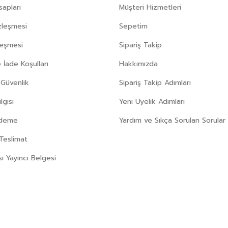
apları
Müşteri Hizmetleri
zleşmesi
Sepetim
leşmesi
Sipariş Takip
 İade Koşulları
Hakkımızda
e Güvenlik
Sipariş Takip Adımları
gisi
Yeni Üyelik Adımları
Ödeme
Yardım ve Sıkça Sorulan Sorular
Teslimat
sı Yayıncı Belgesi