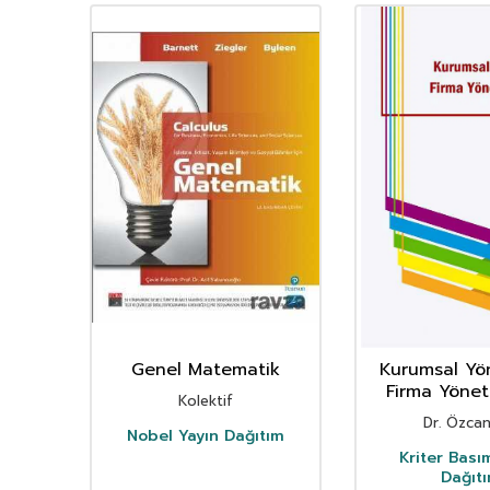
Genel Matematik
Kurumsal Yö
Firma Yönet
k
Kolektif
Dr. Özcan
k
Nobel Yayın Dağıtım
Kriter Bası
Dağıt