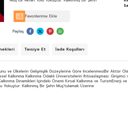
Muş'tur Refah Yolu Yokuştur: Kalkınmış Bir Şehri
Ka
Muş'tulamak Üzerine
Sa
Favorilerime Ekle
Paylaş
ekleri
Tavsiye Et
İade Koşulları
orunu ve Ülkelerin Gelişmişlik Düzeylerine Göre İncelenmesiBir Aktör O
sel Kalkınma Kalkınma Odaklı Üniversitelerin İhtisaslaşması: Girişimci
Kalkınma Dinamikleri İçindeki Önemi Kırsal Kalkınma ve TurizmEnerji ve
 Yokuştur: Kalkınmış Bir Şehri Muş'tulamak Üzerine