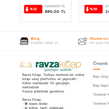
0
TL
1.000,00
TL
2
%
12
%
10
TL
880,00
TL
2
Blog
Okuma Lis
Kitapları takip et.
Her yaşa, he
Önemli 
Ravza Kitap, Türkiye merkezli bir online
Bayi Girişi
kitap satış platformu ve yayıncılık–
kültür markasıdır. Ve gençliğin
Bayi Kayıt
mektebidir.
Kısaca anlatmak gerekirse:
Teslimat K
Ravza Kitap;
Teslimat 
• 📚 İslami ilimler,
• 📖 kültür, tarih, edebiyat,