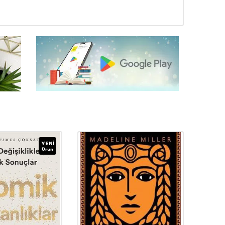
YENI
Ürün