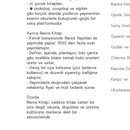
• 👶 çocuk kitapları,
Banka Hes
• 🧠 psikoloji, sosyoloji ve eğitim
gibi birçok alanda yüzlerce yayınevinin
Üyelik Sö
eserini okurlarla buluşturan güçlü bir
satış platformudur.
Satış Söz
Ayrıca Ravza Kitap:
Garanti ve
• Kendi bünyesinde Ravza Yayınları ile
yayıncılık yapar, 1500 den fazla eser
Gizlilik v
yayınlamıştır,
• Defter, ajanda, planlayıcı, bez çanta
Ödeme Bil
gibi özellikle İslami temalı hobi ürünleri
üretir ve satar,
• Geniş bir üye kitlesine (yüz binlerce
Kapıda 
kullanıcı) ve düzenli ziyaretçi trafiğine
sahiptir,
Kargo ve 
• Yayıncılarla doğrudan çalışarak
rekabetçi fiyat ve hızlı tedarik sunar.
Uluslarara
Özetle:
Ravza Kitap, sadece kitap satan bir
site değil; okuma, düşünme ve üretme
kültürünü merkeze alan bir
ekosistemdir.