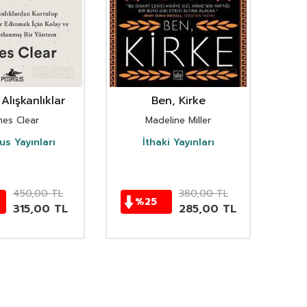
Alışkanlıklar
Ben, Kirke
mes Clear
Madeline Miller
s Yayınları
İthaki Yayınları
D
450,00
TL
380,00
TL
%
25
315,00
TL
285,00
TL