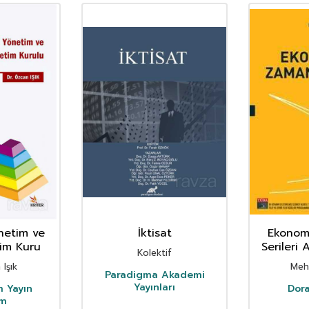
netim ve
İktisat
Ekonom
im Kuru
Serileri 
Kolektif
Uyg
 Işık
Meh
Paradigma Akademi
Yayınları
m Yayın
Dora
ım