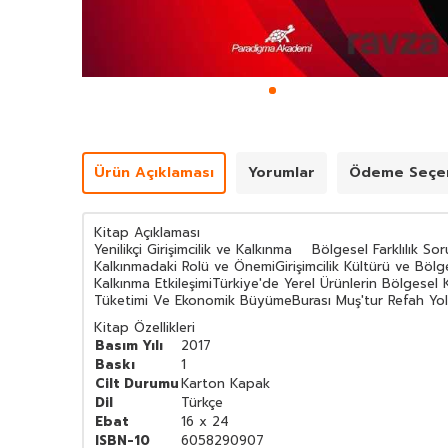
Ürün Açıklaması
Yorumlar
Ödeme Seçen
Kitap Açıklaması
Yenilikçi Girişimcilik ve Kalkınma Bölgesel Farklılık S
Kalkınmadaki Rolü ve ÖnemiGirişimcilik Kültürü ve Bölge
Kalkınma EtkileşimiTürkiye'de Yerel Ürünlerin Bölgesel 
Tüketimi Ve Ekonomik BüyümeBurası Muş'tur Refah Yolu
Kitap Özellikleri
Basım Yılı
2017
Baskı
1
Cilt Durumu
Karton Kapak
Dil
Türkçe
Ebat
16 x 24
ISBN-10
6058290907