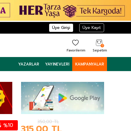
Üye Girişi
Üye Kayıt
0
Favorilerim
Sepetim
YAZARLAR
YAYINEVLERI
KAMPANYALAR
350,00
TL
10
%
315,00
TL