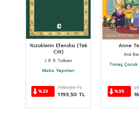
nın
Yüzüklerin Efendisi (Tek
Anne Ter
istan
Cilt)
Anıl Bas
i
J. R. R. Tolkien
Timaş Çocuk 
i
Metis Yayınları
TL
1.550,00
TL
2
%
23
%
35
TL
1.193,50
TL
1