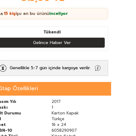
15
kişi
şu an bu ürünü
inceliyor
🔥
Tükendi
Gelince Haber Ver
Genellikle 5-7 gün içinde kargoya verilir.
Kitap Özellikleri
sım Yılı
2017
askı
1
ilt Durumu
Karton Kapak
l
Türkçe
bat
16 x 24
SBN-10
6058290907