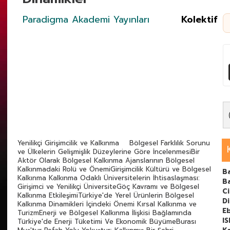
Paradigma Akademi Yayınları
Kolektif
Yenilikçi Girişimcilik ve Kalkınma Bölgesel Farklılık Sorunu
ve Ülkelerin Gelişmişlik Düzeylerine Göre İncelenmesiBir
Aktör Olarak Bölgesel Kalkınma Ajanslarının Bölgesel
Kalkınmadaki Rolü ve ÖnemiGirişimcilik Kültürü ve Bölgesel
Ba
Kalkınma Kalkınma Odaklı Üniversitelerin İhtisaslaşması:
B
Girişimci ve Yenilikçi ÜniversiteGöç Kavramı ve Bölgesel
C
Kalkınma EtkileşimiTürkiye'de Yerel Ürünlerin Bölgesel
Di
Kalkınma Dinamikleri İçindeki Önemi Kırsal Kalkınma ve
E
TurizmEnerji ve Bölgesel Kalkınma İlişkisi Bağlamında
I
Türkiye'de Enerji Tüketimi Ve Ekonomik BüyümeBurası