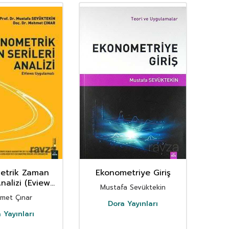
etrik Zaman
Ekonometriye Giriş
Mat
Analizi (Eviews
Mustafa Sevüktekin
M
ulamalı)
met Çınar
Dora Yayınları
 Yayınları