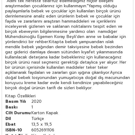
"Adını tek nefeste telaffuz edemediğiniz hiçbir bileşeni
araştırmadan çocuklarınız için kullanmayın."Yapmış olduğu
paylaşımlarla bebek ve çocuklar için kullanılan birçok ürünü
derinlemesine analiz eden ürünlerin bebek ve çocuklar için
fayda ve zararlarını araştıran hammaddeleri ve içeriklerini
inceleyerek gizlenen ve saklanan noktalarını tespit eden ve
birçok ebeveynin bilgilenmesine yardımcı olan namıdiğer
Mühendisinoğlu Egemen Koray Beyli'den anne ve babalar için
yönlendirici bir rehber.Kitapta bebek şampuandan ıslak
mendile bebek yağından demir takviyesine bebek bezinden
gaz giderici damlaya devam sütünden kıyafet yıkanmasında
kullanılacak deterjana kadar bebekleriniz için kullanacağınız
birçok ürünü nasıl seçmeniz gerektiği detaylıca yer alıyor. Her
bir ürünün içerisinde kullanılan maddeler teker teker
açıklanarak faydaları ve zararları gün ışığına çıkarılıyor.Ayrıca
doğal bebek losyonundan yumuşatıcıya doğal diş macunundan
koruyucu kreme kadar evde kendi kendinize yapabileceğiniz
birçok doğal ürünün tarifi de sizleri bekliyor.
Kitap Özellikleri
Basım Yılı
2020
Baskı
1
Cilt Durumu
Karton Kapak
Dil
Türkçe
Ebat
13,5 x 19,5
ISBN-10
6052691106