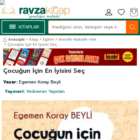
KİTAPLAR
Anasayfa
Kitap
Eğitim
Annelik-Babalık-Aile
Çocuğun İçin En İyisini Seç
Çocuğun İçin En İyisini Seç
Yazar:
Egemen Koray Beyli
Yayınevi:
Yediveren Yayınları