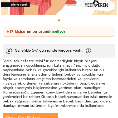
17
kişi
şu an bu ürünü
inceliyor
🔥
Genellikle 5-7 gün içinde kargoya verilir.
"Adını tek nefeste telaffuz edemediğiniz hiçbir bileşeni
araştırmadan çocuklarınız için kullanmayın."Yapmış olduğu
paylaşımlarla bebek ve çocuklar için kullanılan birçok ürünü
derinlemesine analiz eden ürünlerin bebek ve çocuklar için
fayda ve zararlarını araştıran hammaddeleri ve içeriklerini
inceleyerek gizlenen ve saklanan noktalarını tespit eden ve
birçok ebeveynin bilgilenmesine yardımcı olan namıdiğer
Mühendisinoğlu Egemen Koray Beyli'den anne ve babalar için
yönlendirici bir rehber.Kitapta bebek şampuandan ıslak mendile
bebek yağından demir takviyesine bebek bezinden gaz giderici
damlaya devam sütünden kıyafet yıkanmasında kullanılacak
deterjana kadar bebekleriniz için kullanacağınız birçok ürünü
nasıl seçmeniz gerektiği detaylıca yer alıyor. Her bir ürünün