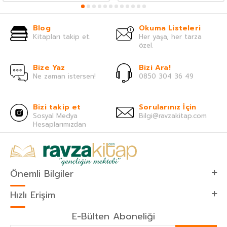
Blog
Okuma Listeleri
Kitapları takip et.
Her yaşa, her tarza
özel.
Bize Yaz
Bizi Ara!
Ne zaman istersen!
0850 304 36 49
Bizi takip et
Sorularınız İçin
Sosyal Medya
Bilgi@ravzakitap.com
Hesaplarımızdan
Önemli Bilgiler
Hızlı Erişim
E-Bülten Aboneliği