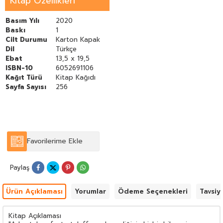
Kitap Özellikleri
içerisinde kullanılan maddeler teker teker açıklanarak faydaları
ve zararları gün ışığına çıkarılıyor.Ayrıca doğal bebek
losyonundan yumuşatıcıya doğal diş macunundan koruyucu
Basım Yılı
2020
kreme kadar evde kendi kendinize yapabileceğiniz birçok doğal
Baskı
1
ürünün tarifi de sizleri bekliyor.
Cilt Durumu
Karton Kapak
Dil
Türkçe
Ebat
13,5 x 19,5
ISBN-10
6052691106
Kağıt Türü
Kitap Kağıdı
Sayfa Sayısı
256
Favorilerime Ekle
Paylaş
Ürün Açıklaması
Yorumlar
Ödeme Seçenekleri
Tavsiy
Kitap Açıklaması