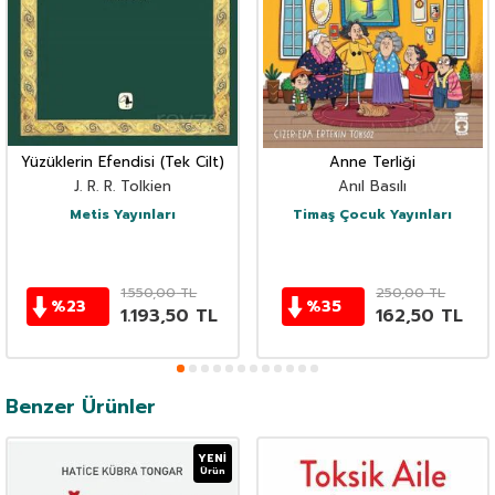
Yüzüklerin Efendisi (Tek Cilt)
Anne Terliği
J. R. R. Tolkien
Anıl Basılı
Metis Yayınları
Timaş Çocuk Yayınları
1.550,00
TL
250,00
TL
%
23
%
35
1.193,50
TL
162,50
TL
Benzer Ürünler
YENI
Ürün