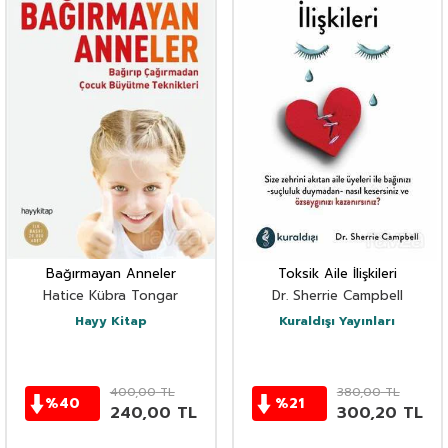
Bağırmayan Anneler
Toksik Aile İlişkileri
Hatice Kübra Tongar
Dr. Sherrie Campbell
Hayy Kitap
Kuraldışı Yayınları
400,00
TL
380,00
TL
%
40
%
21
240,00
TL
300,20
TL