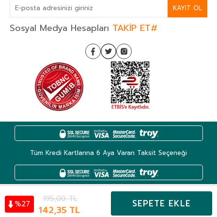
KAYIT OL
Sosyal Medya Hesapları
TAKİP ET#
Tüm Kredi Kartlarına 6 Aya Varan Taksit Seçeneği
195,00
TL
SEPETE EKLE
27
%
Kategoriler
142,35
TL
Hesabım
Favoriler
Sepet