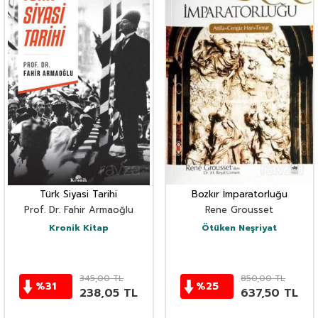
Türk Siyasi Tarihi
Bozkır İmparatorluğu
Prof. Dr. Fahir Armaoğlu
Rene Grousset
Kronik Kitap
Ötüken Neşriyat
345,00
TL
850,00
TL
%
31
%
25
238,05
TL
637,50
TL