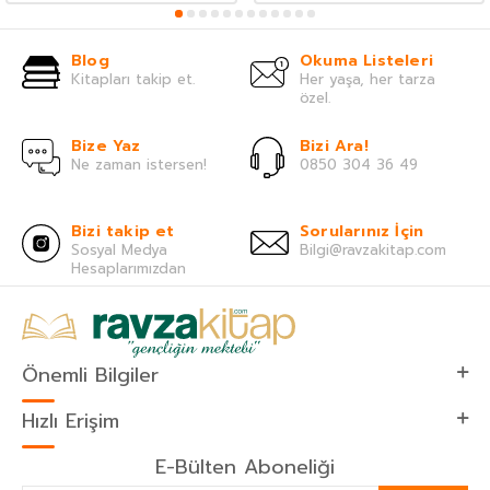
Blog
Okuma Listeleri
Kitapları takip et.
Her yaşa, her tarza
özel.
Bize Yaz
Bizi Ara!
Ne zaman istersen!
0850 304 36 49
Bizi takip et
Sorularınız İçin
Sosyal Medya
Bilgi@ravzakitap.com
Hesaplarımızdan
Önemli Bilgiler
Hızlı Erişim
E-Bülten Aboneliği