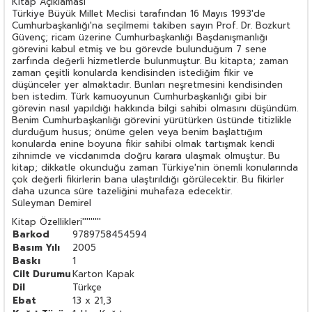
Kitap Açıklaması
Türkiye Büyük Millet Meclisi tarafından 16 Mayıs 1993'de
Cumhurbaşkanlığı'na seçilmemi takiben sayın Prof. Dr. Bozkurt
Güvenç; ricam üzerine Cumhurbaşkanlığı Başdanışmanlığı
görevini kabul etmiş ve bu görevde bulunduğum 7 sene
zarfında değerli hizmetlerde bulunmuştur. Bu kitapta; zaman
zaman çeşitli konularda kendisinden istediğim fikir ve
düşünceler yer almaktadır. Bunları neşretmesini kendisinden
ben istedim. Türk kamuoyunun Cumhurbaşkanlığı gibi bir
görevin nasıl yapıldığı hakkında bilgi sahibi olmasını düşündüm.
Benim Cumhurbaşkanlığı görevini yürütürken üstünde titizlikle
durduğum husus; önüme gelen veya benim başlattığım
konularda enine boyuna fikir sahibi olmak tartışmak kendi
zihnimde ve vicdanımda doğru karara ulaşmak olmuştur. Bu
kitap; dikkatle okunduğu zaman Türkiye'nin önemli konularında
çok değerli fikirlerin bana ulaştırıldığı görülecektir. Bu fikirler
daha uzunca süre tazeliğini muhafaza edecektir.
Süleyman Demirel
Kitap Özellikleri
'''''''''
Barkod
9789758454594
Basım Yılı
2005
Baskı
1
Cilt Durumu
Karton Kapak
Dil
Türkçe
Ebat
13 x 21,3