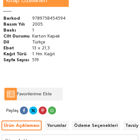
Kitap Özellikleri
kitap; dikkatle okunduğu zaman Türkiye'nin önemli konularında
çok değerli fikirlerin bana ulaştırıldığı görülecektir. Bu fikirler
daha uzunca süre tazeliğini muhafaza edecektir.
'''''''''
Süleyman Demirel
Barkod
9789758454594
Basım Yılı
2005
Baskı
1
Cilt Durumu
Karton Kapak
Dil
Türkçe
Ebat
13 x 21,3
Kağıt Türü
1. Hm. Kağıt
Sayfa Sayısı
519
Favorilerime Ekle
Paylaş
Ürün Açıklaması
Yorumlar
Ödeme Seçenekleri
Tavsiy