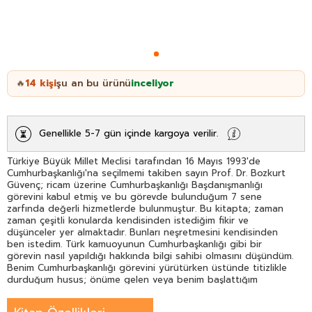
14
kişi
şu an bu ürünü
inceliyor
🔥
Genellikle 5-7 gün içinde kargoya verilir.
Türkiye Büyük Millet Meclisi tarafından 16 Mayıs 1993'de
Cumhurbaşkanlığı'na seçilmemi takiben sayın Prof. Dr. Bozkurt
Güvenç; ricam üzerine Cumhurbaşkanlığı Başdanışmanlığı
görevini kabul etmiş ve bu görevde bulunduğum 7 sene
zarfında değerli hizmetlerde bulunmuştur. Bu kitapta; zaman
zaman çeşitli konularda kendisinden istediğim fikir ve
düşünceler yer almaktadır. Bunları neşretmesini kendisinden
ben istedim. Türk kamuoyunun Cumhurbaşkanlığı gibi bir
görevin nasıl yapıldığı hakkında bilgi sahibi olmasını düşündüm.
Benim Cumhurbaşkanlığı görevini yürütürken üstünde titizlikle
durduğum husus; önüme gelen veya benim başlattığım
konularda enine boyuna fikir sahibi olmak tartışmak kendi
zihnimde ve vicdanımda doğru karara ulaşmak olmuştur. Bu