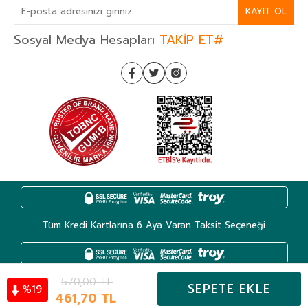
KAYIT OL
Sosyal Medya Hesapları
TAKİP ET#
Tüm Kredi Kartlarına 6 Aya Varan Taksit Seçeneği
570,00
TL
SEPETE EKLE
19
%
Kategoriler
461,70
TL
Hesabım
Favoriler
Sepet