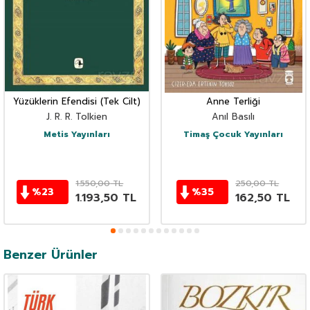
Yüzüklerin Efendisi (Tek Cilt)
Anne Terliği
J. R. R. Tolkien
Anıl Basılı
Metis Yayınları
Timaş Çocuk Yayınları
1.550,00
TL
250,00
TL
%
23
%
35
1.193,50
TL
162,50
TL
Benzer Ürünler