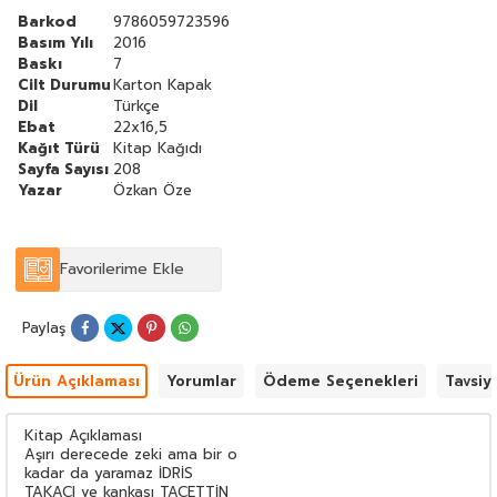
'''''''''''
veriyorum!
Barkod
9786059723596
Basım Yılı
2016
Baskı
7
Cilt Durumu
Karton Kapak
Dil
Türkçe
Ebat
22x16,5
Kağıt Türü
Kitap Kağıdı
Sayfa Sayısı
208
Yazar
Özkan Öze
Favorilerime Ekle
Paylaş
Ürün Açıklaması
Yorumlar
Ödeme Seçenekleri
Tavsiy
Kitap Açıklaması
Aşırı derecede zeki ama bir o
kadar da yaramaz İDRİS
TAKACI ve kankası TACETTİN