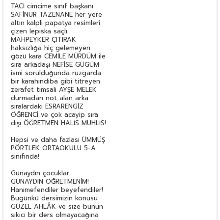
TACİ cimcime sınıf başkanı
SAFİNUR TAZENANE her yere
altın kalpli papatya resimleri
çizen lepiska saçlı
MAHPEYKER ÇITIRAK
haksızlığa hiç gelemeyen
gözü kara CEMİLE MÜRDÜM ile
sıra arkadaşı NEFİSE GÜGÜM
ismi sorulduğunda rüzgarda
bir karahindiba gibi titreyen
zerafet timsali AYŞE MELEK
durmadan not alan arka
sıralardaki ESRARENGİZ
ÖĞRENCİ ve çok acayip sıra
dışı ÖĞRETMEN HALİS MUHLİS!
Hepsi ve daha fazlası ÜMMÜŞ
PÖRTLEK ORTAOKULU 5-A
sınıfında!
Günaydın çocuklar
GÜNAYDIN ÖĞRETMENİM!
Hanımefendiler beyefendiler!
Bugünkü dersimizin konusu
GÜZEL AHLÂK ve size bunun
sıkıcı bir ders olmayacağına