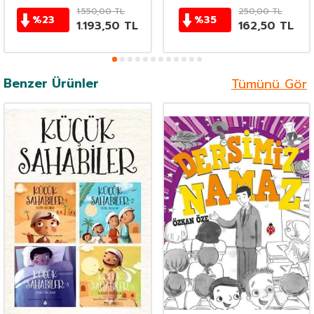
1.550,00
TL
250,00
TL
%
23
%
35
1.193,50
TL
162,50
TL
Benzer Ürünler
Tümünü Gör