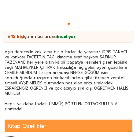
15
kişi
şu an bu ürünü
inceliyor
🔥
Aşırı derecede zeki ama bir o kadar da yaramaz İDRİS TAKACI
ve kankası TACETTİN TACİ cimcime sınıf başkanı SAFİNUR
TAZENANE her yere altın kalpli papatya resimleri çizen lepiska
saçlı MAHPEYKER ÇITIRAK haksızlığa hiç gelemeyen gözü kara
CEMİLE MÜRDÜM ile sıra arkadaşı NEFİSE GÜGÜM ismi
sorulduğunda rüzgarda bir karahindiba gibi titreyen zerafet
timsali AYŞE MELEK durmadan not alan arka sıralardaki
ESRARENGİZ ÖĞRENCİ ve çok acayip sıra dışı ÖĞRETMEN HALİS
MUHLİS!
Hepsi ve daha fazlası ÜMMÜŞ PÖRTLEK ORTAOKULU 5-A
sınıfında!
Günaydın çocuklar
GÜNAYDIN ÖĞRETMENİM!
Kitap Özellikleri
Hanımefendiler beyefendiler! Bugünkü dersimizin konusu GÜZEL
AHLÂK ve size bunun sıkıcı bir ders olmayacağına dair garanti