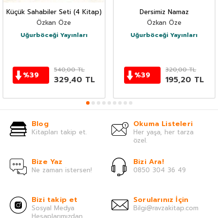
Küçük Sahabiler Seti (4 Kitap)
Dersimiz Namaz
Özkan Öze
Özkan Öze
Uğurböceği Yayınları
Uğurböceği Yayınları
540,00
TL
320,00
TL
%
39
%
39
329,40
TL
195,20
TL
Blog
Okuma Listeleri
Kitapları takip et.
Her yaşa, her tarza
özel.
Bize Yaz
Bizi Ara!
Ne zaman istersen!
0850 304 36 49
Bizi takip et
Sorularınız İçin
Sosyal Medya
Bilgi@ravzakitap.com
Hesaplarımızdan