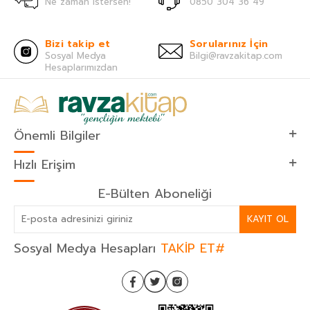
Ne zaman istersen!
0850 304 36 49
Bizi takip et
Sorularınız İçin
Sosyal Medya
Bilgi@ravzakitap.com
Hesaplarımızdan
Önemli Bilgiler
Hızlı Erişim
E-Bülten Aboneliği
KAYIT OL
Sosyal Medya Hesapları
TAKİP ET#