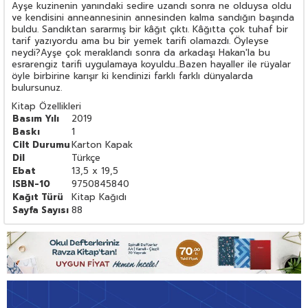
Ayşe kuzinenin yanındaki sedire uzandı sonra ne olduysa oldu
ve kendisini anneannesinin annesinden kalma sandığın başında
buldu. Sandıktan sararmış bir kâğıt çıktı. Kâğıtta çok tuhaf bir
tarif yazıyordu ama bu bir yemek tarifi olamazdı. Öyleyse
neydi?Ayşe çok meraklandı sonra da arkadaşı Hakan'la bu
esrarengiz tarifi uygulamaya koyuldu...Bazen hayaller ile rüyalar
öyle birbirine karışır ki kendinizi farklı farklı dünyalarda
bulursunuz.
Kitap Özellikleri
Basım Yılı
2019
Baskı
1
Cilt Durumu
Karton Kapak
Dil
Türkçe
Ebat
13,5 x 19,5
ISBN-10
9750845840
Kağıt Türü
Kitap Kağıdı
Sayfa Sayısı
88