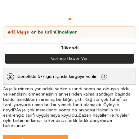
13
kişi
şu an bu ürünü
inceliyor
🔥
Tükendi
Gelince Haber Ver
Genellikle 5-7 gün içinde kargoya verilir.
Ayşe kuzinenin yanındaki sedire uzandı sonra ne olduysa oldu
ve kendisini anneannesinin annesinden kalma sandığın başında
buldu. Sandıktan sararmış bir kâğıt çıktı. Kâğıtta çok tuhaf bir
tarif yazıyordu ama bu bir yemek tarifi olamazdı. Öyleyse
neydi?Ayşe çok meraklandı sonra da arkadaşı Hakan'la bu
esrarengiz tarifi uygulamaya koyuldu...Bazen hayaller ile rüyalar
öyle birbirine karışır ki kendinizi farklı farklı dünyalarda
bulursunuz.