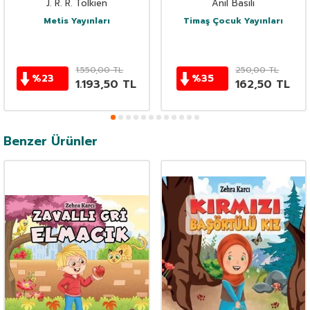
J. R. R. Tolkien
Anıl Basılı
Metis Yayınları
Timaş Çocuk Yayınları
1.550,00
TL
250,00
TL
%
23
%
35
1.193,50
TL
162,50
TL
Benzer Ürünler