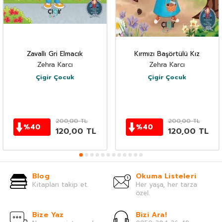
Zavallı Gri Elmacık
Kırmızı Başörtülü Kız
Zehra Karcı
Zehra Karcı
Çigir Çocuk
Çigir Çocuk
200,00
TL
200,00
TL
%
40
%
40
120,00
TL
120,00
TL
Blog
Okuma Listeleri
Kitapları takip et.
Her yaşa, her tarza
özel.
Bize Yaz
Bizi Ara!