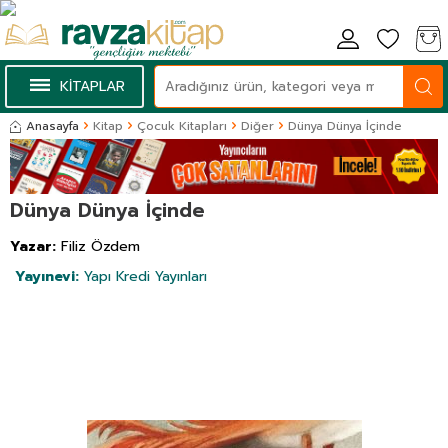
KİTAPLAR
Anasayfa
Kitap
Çocuk Kitapları
Diğer
Dünya Dünya İçinde
Dünya Dünya İçinde
Yazar:
Filiz Özdem
Yayınevi:
Yapı Kredi Yayınları