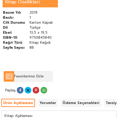
Kitap Özellikleri
Basım Yılı
2019
Baskı
1
Cilt Durumu
Karton Kapak
Dil
Türkçe
Ebat
13,5 x 19,5
ISBN-10
9750845840
Kağıt Türü
Kitap Kağıdı
Sayfa Sayısı
88
Favorilerime Ekle
Paylaş
Ürün Açıklaması
Yorumlar
Ödeme Seçenekleri
Tavsiy
Kitap Açıklaması