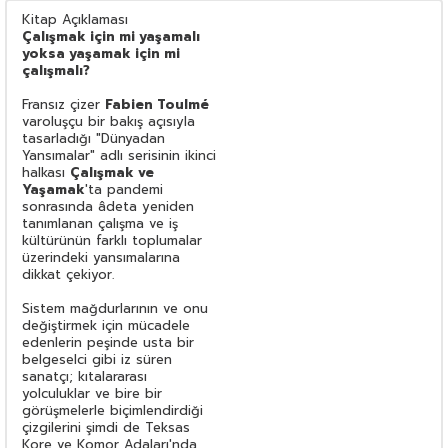
Kitap Açıklaması
Çalışmak için mi yaşamalı
yoksa yaşamak için mi
çalışmalı?
Fransız çizer
Fabien Toulmé
varoluşçu bir bakış açısıyla
tasarladığı "Dünyadan
Yansımalar" adlı serisinin ikinci
halkası
Çalışmak ve
Yaşamak
'ta pandemi
sonrasında âdeta yeniden
tanımlanan çalışma ve iş
kültürünün farklı toplumalar
üzerindeki yansımalarına
dikkat çekiyor.
Sistem mağdurlarının ve onu
değiştirmek için mücadele
edenlerin peşinde usta bir
belgeselci gibi iz süren
sanatçı; kıtalararası
yolculuklar ve bire bir
görüşmelerle biçimlendirdiği
çizgilerini şimdi de Teksas
Kore ve Komor Adaları'nda