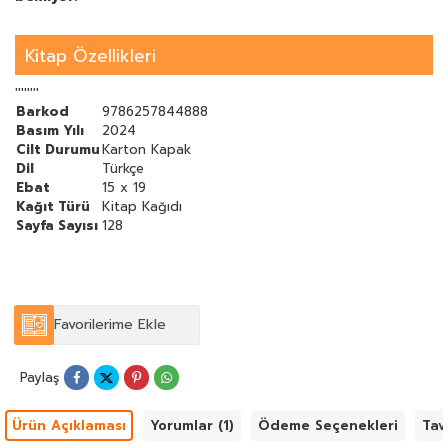
Kitap Özellikleri
''''''''
Barkod
9786257844888
Basım Yılı
2024
Cilt Durumu
Karton Kapak
Dil
Türkçe
Ebat
15 x 19
Kağıt Türü
Kitap Kağıdı
Sayfa Sayısı
128
Favorilerime Ekle
Paylaş
Ürün Açıklaması
Yorumlar (1)
Ödeme Seçenekleri
Tav