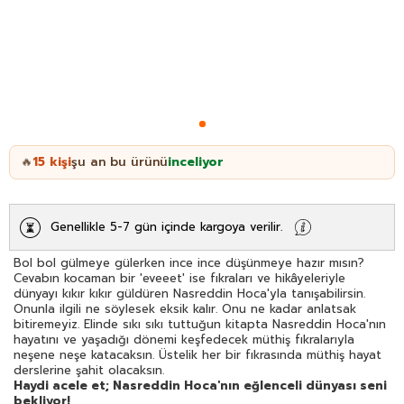
15
kişi
şu an bu ürünü
inceliyor
🔥
Genellikle 5-7 gün içinde kargoya verilir.
Bol bol gülmeye gülerken ince ince düşünmeye hazır mısın?
Cevabın kocaman bir 'eveeet' ise fıkraları ve hikâyeleriyle
dünyayı kıkır kıkır güldüren Nasreddin Hoca'yla tanışabilirsin.
Onunla ilgili ne söylesek eksik kalır. Onu ne kadar anlatsak
bitiremeyiz. Elinde sıkı sıkı tuttuğun kitapta Nasreddin Hoca'nın
hayatını ve yaşadığı dönemi keşfedecek müthiş fıkralarıyla
neşene neşe katacaksın. Üstelik her bir fıkrasında müthiş hayat
derslerine şahit olacaksın.
Haydi acele et; Nasreddin Hoca'nın eğlenceli dünyası seni
bekliyor!