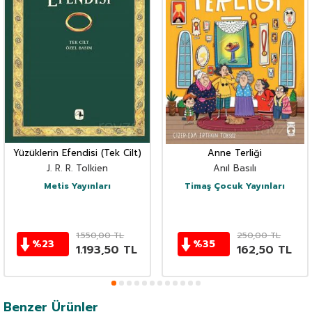
Yüzüklerin Efendisi (Tek Cilt)
Anne Terliği
J. R. R. Tolkien
Anıl Basılı
Metis Yayınları
Timaş Çocuk Yayınları
1.550,00
TL
250,00
TL
%
23
%
35
1.193,50
TL
162,50
TL
Benzer Ürünler