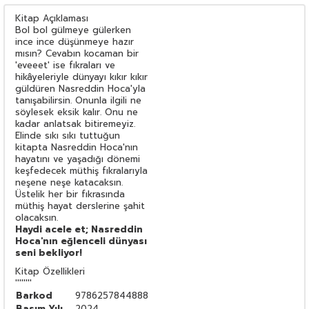
Kitap Açıklaması
Bol bol gülmeye gülerken
ince ince düşünmeye hazır
mısın? Cevabın kocaman bir
'eveeet' ise fıkraları ve
hikâyeleriyle dünyayı kıkır kıkır
güldüren Nasreddin Hoca'yla
tanışabilirsin. Onunla ilgili ne
söylesek eksik kalır. Onu ne
kadar anlatsak bitiremeyiz.
Elinde sıkı sıkı tuttuğun
kitapta Nasreddin Hoca'nın
hayatını ve yaşadığı dönemi
keşfedecek müthiş fıkralarıyla
neşene neşe katacaksın.
Üstelik her bir fıkrasında
müthiş hayat derslerine şahit
olacaksın.
Haydi acele et; Nasreddin
Hoca'nın eğlenceli dünyası
seni bekliyor!
Kitap Özellikleri
''''''''
Barkod
9786257844888
Basım Yılı
2024