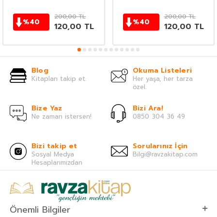
200,00
TL
200,00
TL
%
40
%
40
120,00
TL
120,00
TL
Blog
Okuma Listeleri
Kitapları takip et.
Her yaşa, her tarza
özel.
Bize Yaz
Bizi Ara!
Ne zaman istersen!
0850 304 36 49
Bizi takip et
Sorularınız İçin
Sosyal Medya
Bilgi@ravzakitap.com
Hesaplarımızdan
Önemli Bilgiler