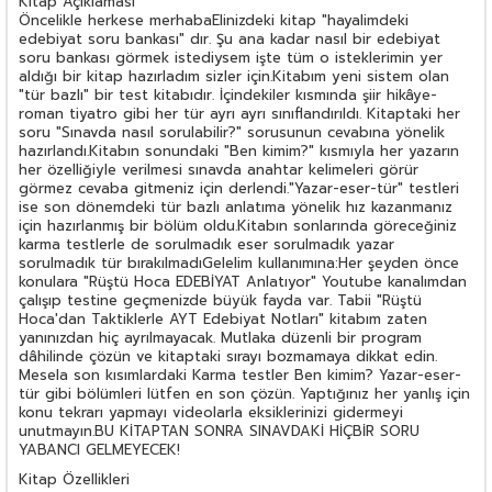
Kitap Açıklaması
Öncelikle herkese merhabaElinizdeki kitap "hayalimdeki
edebiyat soru bankası" dır. Şu ana kadar nasıl bir edebiyat
soru bankası görmek istediysem işte tüm o isteklerimin yer
aldığı bir kitap hazırladım sizler için.Kitabım yeni sistem olan
"tür bazlı" bir test kitabıdır. İçindekiler kısmında şiir hikâye-
roman tiyatro gibi her tür ayrı ayrı sınıflandırıldı. Kitaptaki her
soru "Sınavda nasıl sorulabilir?" sorusunun cevabına yönelik
hazırlandı.Kitabın sonundaki "Ben kimim?" kısmıyla her yazarın
her özelliğiyle verilmesi sınavda anahtar kelimeleri görür
görmez cevaba gitmeniz için derlendi."Yazar-eser-tür" testleri
ise son dönemdeki tür bazlı anlatıma yönelik hız kazanmanız
için hazırlanmış bir bölüm oldu.Kitabın sonlarında göreceğiniz
karma testlerle de sorulmadık eser sorulmadık yazar
sorulmadık tür bırakılmadıGelelim kullanımına:Her şeyden önce
konulara "Rüştü Hoca EDEBİYAT Anlatıyor" Youtube kanalımdan
çalışıp testine geçmenizde büyük fayda var. Tabii "Rüştü
Hoca'dan Taktiklerle AYT Edebiyat Notları" kitabım zaten
yanınızdan hiç ayrılmayacak. Mutlaka düzenli bir program
dâhilinde çözün ve kitaptaki sırayı bozmamaya dikkat edin.
Mesela son kısımlardaki Karma testler Ben kimim? Yazar-eser-
tür gibi bölümleri lütfen en son çözün. Yaptığınız her yanlış için
konu tekrarı yapmayı videolarla eksiklerinizi gidermeyi
unutmayın.BU KİTAPTAN SONRA SINAVDAKİ HİÇBİR SORU
YABANCI GELMEYECEK!
Kitap Özellikleri