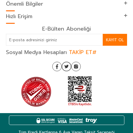
Önemli Bilgiler
Hızlı Erişim
E-Bülten Aboneliği
KAYIT OL
Sosyal Medya Hesapları
TAKİP ET#
Tüm Kredi Kartlarına 6 Aya Varan Taksit Seçeneği