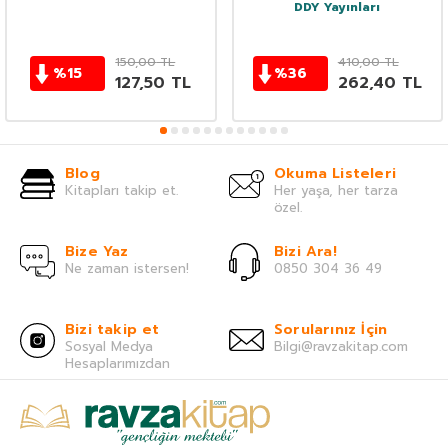
DDY Yayınları
150,00
TL
410,00
TL
%
15
%
36
127,50
TL
262,40
TL
Blog
Okuma Listeleri
Kitapları takip et.
Her yaşa, her tarza
özel.
Bize Yaz
Bizi Ara!
Ne zaman istersen!
0850 304 36 49
Bizi takip et
Sorularınız İçin
Sosyal Medya
Bilgi@ravzakitap.com
Hesaplarımızdan