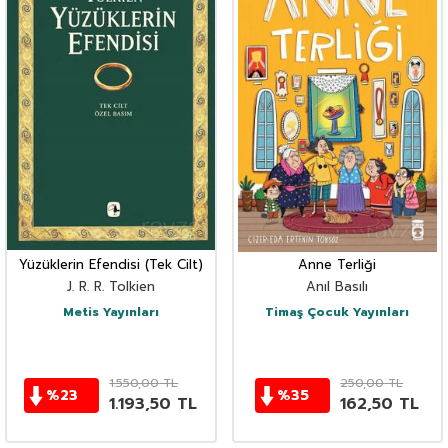
Yüzüklerin Efendisi (Tek Cilt)
Anne Terliği
J. R. R. Tolkien
Anıl Basılı
Metis Yayınları
Timaş Çocuk Yayınları
1.550,00
TL
250,00
TL
%
23
%
35
1.193,50
TL
162,50
TL