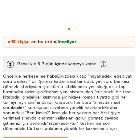
18
kişi
şu an bu ürünü
inceliyor
🔥
Genellikle 5-7 gün içinde kargoya verilir.
Öncelikle herkese merhabaElinizdeki kitap "hayalimdeki edebiyat
soru bankası" dır. Şu ana kadar nasıl bir edebiyat soru bankası
görmek istediysem işte tüm o isteklerimin yer aldığı bir kitap
hazırladım sizler için.Kitabım yeni sistem olan "tür bazlı" bir test
kitabıdır. İçindekiler kısmında şiir hikâye-roman tiyatro gibi her
tür ayrı ayrı sınıflandırıldı. Kitaptaki her soru "Sınavda nasıl
sorulabilir?" sorusunun cevabına yönelik hazırlandı.Kitabın
sonundaki "Ben kimim?" kısmıyla her yazarın her özelliğiyle
verilmesi sınavda anahtar kelimeleri görür görmez cevaba
gitmeniz için derlendi."Yazar-eser-tür" testleri ise son
dönemdeki tür bazlı anlatıma yönelik hız kazanmanız için
hazırlanmış bir bölüm oldu.Kitabın sonlarında göreceğiniz karma