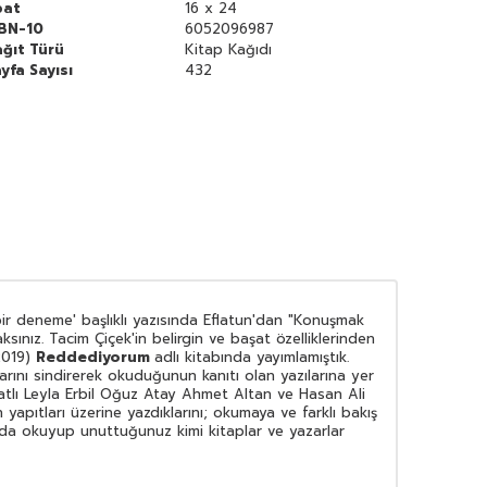
bat
16 x 24
SBN-10
6052096987
ğıt Türü
Kitap Kağıdı
yfa Sayısı
432
ir deneme' başlıklı yazısında Eflatun'dan "Konuşmak
ınız. Tacim Çiçek'in belirgin ve başat özelliklerinden
(2019)
Reddediyorum
adlı kitabında yayımlamıştık.
arını sindirerek okuduğunun kanıtı olan yazılarına yer
atlı Leyla Erbil Oğuz Atay Ahmet Altan ve Hasan Ali
yapıtları üzerine yazdıklarını; okumaya ve farklı bakış
 da okuyup unuttuğunuz kimi kitaplar ve yazarlar