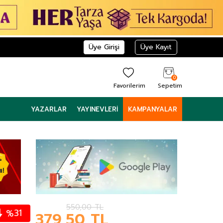
Üye Girişi
Üye Kayıt
0
Favorilerim
Sepetim
YAZARLAR
YAYINEVLERI
KAMPANYALAR
550,00
TL
31
%
379,50
TL