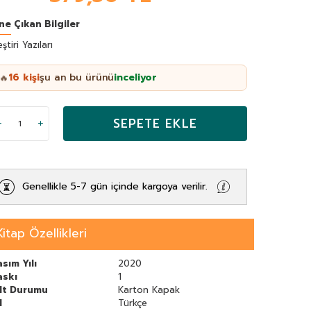
ne Çıkan Bilgiler
eştiri Yazıları
16
kişi
şu an bu ürünü
inceliyor
🔥
SEPETE EKLE
Genellikle 5-7 gün içinde kargoya verilir.
Kitap Özellikleri
sım Yılı
2020
askı
1
ilt Durumu
Karton Kapak
l
Türkçe