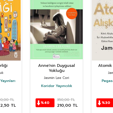
liği
Anne'nin Duygusal
Atomik 
Yokluğu
ılı
Ja
Jasmin Lee Cori
Yayınları
Pegasu
Koridor Yayıncılık
50,00
TL
350,00
TL
%
40
%
30
62,50
TL
210,00
TL