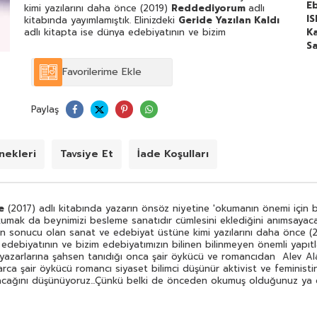
E
kimi yazılarını daha önce (2019)
Reddediyorum
adlı
I
kitabında yayımlamıştık. Elinizdeki
Geride Yazılan Kaldı
adlı kitapta ise dünya edebiyatının ve bizim
Ka
edebiyatımızın bilinen bilinmeyen önemli yapıtlarını
Sa
sindirerek okuduğunun kanıtı olan yazılarına yer
verdik.Tacim Çiçek'in Catherine Clement'inden Ütopya
Favorilerime Ekle
yazarlarına şahsen tanıdığı onca şair öykücü ve
romancıdan Alev Alatlı Leyla Erbil Oğuz Atay Ahmet
Altan ve Hasan Ali Toptaş'a; Fikret Başkaya'dan Clara
Paylaş
Zetkin'e kadar onlarca şair öykücü romancı siyaset bilimci
düşünür aktivist ve feministin yapıtları üzerine
yazdıklarını; okumaya ve farklı bakış açısına ihtiyaç duyan
herkesin bu kitabına da ilgi duyacağını
ekleri
Tavsiye Et
İade Koşulları
düşünüyoruz...Çünkü belki de önceden okumuş olduğunuz
ya da okuyup unuttuğunuz kimi kitaplar ve yazarlar
hakkında farklı ve özgün bilgiler edindireceksiniz.
e
(2017) adlı kitabında yazarın önsöz niyetine 'okumanın önemi için b
umak da beynimizi besleme sanatıdır cümlesini eklediğini anımsayacaks
sının sonucu olan sanat ve edebiyat üstüne kimi yazılarını daha önce 
 edebiyatının ve bizim edebiyatımızın bilinen bilinmeyen önemli yapıtl
 yazarlarına şahsen tanıdığı onca şair öykücü ve romancıdan Alev Al
ca şair öykücü romancı siyaset bilimci düşünür aktivist ve feministin 
uyacağını düşünüyoruz...Çünkü belki de önceden okumuş olduğunuz ya