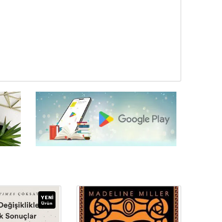
YENI
Ürün