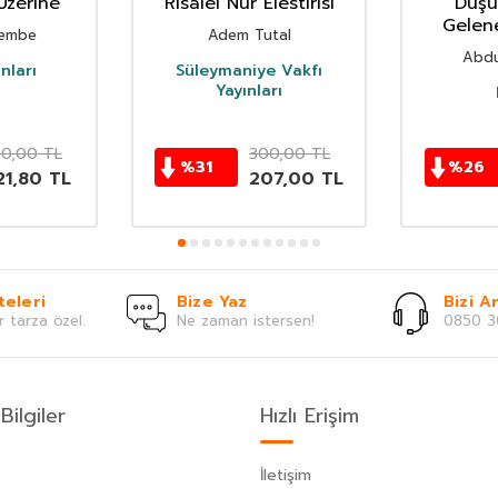
Üzerine
Risalei Nur Elestirisi
Düşü
Gelene
bembe
Adem Tutal
El
Abdu
nları
Süleymaniye Vakfı
Yayınları
70,00
TL
300,00
TL
%
31
%
26
21,80
TL
207,00
TL
teleri
Bize Yaz
Bizi Ar
r tarza özel.
Ne zaman istersen!
0850 3
Bilgiler
Hızlı Erişim
İletişim