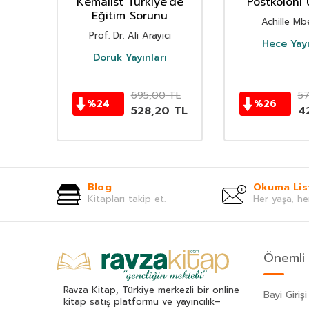
erden
Kemalist Türkiye'de
Postkoloni 
Eğitim Sorunu
oğlu
Achille M
Prof. Dr. Ali Arayıcı
Hece Yayı
Doruk Yayınları
TL
695,00
TL
5
%
24
%
26
0
TL
528,20
TL
4
Blog
Okuma Lis
Kitapları takip et.
Her yaşa, he
Önemli 
Ravza Kitap, Türkiye merkezli bir online
Bayi Girişi
kitap satış platformu ve yayıncılık–