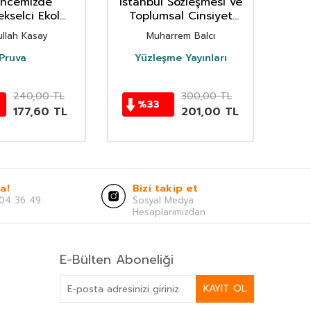
ncemizde
İstanbul Sözleşmesi ve
kselci Ekol
Toplumsal Cinsiyet
eştirisi
Bağlamında Kadem'e
llah Kasay
Muharrem Balcı
Cevaplar
Pruva
Yüzleşme Yayınları
240,00
TL
300,00
TL
%
33
177,60
TL
201,00
TL
a!
Bizi takip et
04 36 49
Sosyal Medya
Hesaplarımızdan
E-Bülten Aboneliği
KAYIT OL