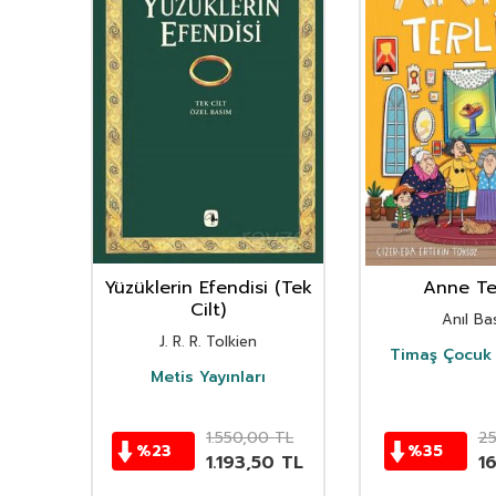
nın
Yüzüklerin Efendisi (Tek
Anne Ter
istan
Cilt)
Anıl Bas
i
J. R. R. Tolkien
Timaş Çocuk 
i
Metis Yayınları
TL
1.550,00
TL
2
%
23
%
35
TL
1.193,50
TL
1