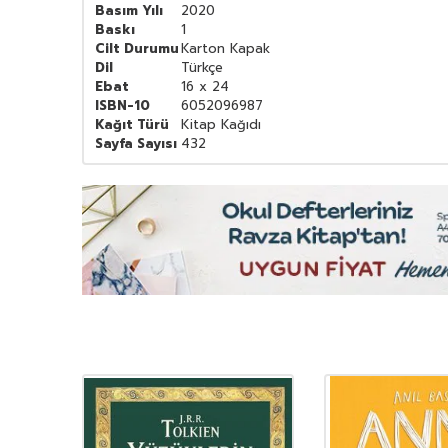
Basım Yılı
2020
Baskı
1
Cilt Durumu
Karton Kapak
Dil
Türkçe
Ebat
16 x 24
ISBN-10
6052096987
Kağıt Türü
Kitap Kağıdı
Sayfa Sayısı
432