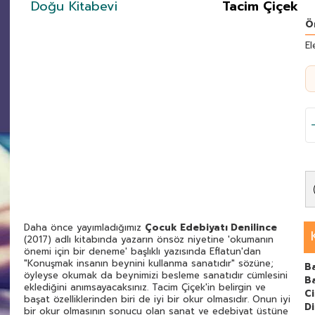
Doğu Kitabevi
Tacim Çiçek
Ö
El
Daha önce yayımladığımız
Çocuk Edebiyatı Denilince
(2017) adlı kitabında yazarın önsöz niyetine 'okumanın
önemi için bir deneme' başlıklı yazısında Eflatun'dan
"Konuşmak insanın beynini kullanma sanatıdır" sözüne;
Ba
öyleyse okumak da beynimizi besleme sanatıdır cümlesini
B
eklediğini anımsayacaksınız. Tacim Çiçek'in belirgin ve
C
başat özelliklerinden biri de iyi bir okur olmasıdır. Onun iyi
Di
bir okur olmasının sonucu olan sanat ve edebiyat üstüne