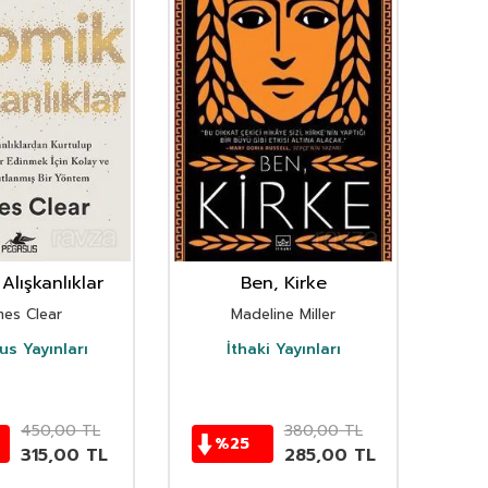
Alışkanlıklar
Ben, Kirke
mes Clear
Madeline Miller
s Yayınları
İthaki Yayınları
D
450,00
TL
380,00
TL
%
25
315,00
TL
285,00
TL