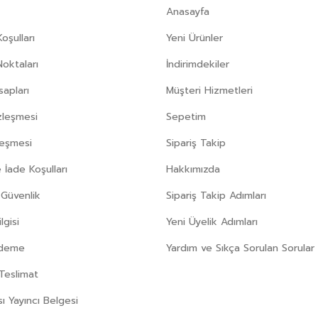
Anasayfa
oşulları
Yeni Ürünler
Noktaları
İndirimdekiler
apları
Müşteri Hizmetleri
zleşmesi
Sepetim
leşmesi
Sipariş Takip
 İade Koşulları
Hakkımızda
e Güvenlik
Sipariş Takip Adımları
gisi
Yeni Üyelik Adımları
Ödeme
Yardım ve Sıkça Sorulan Sorular
Teslimat
sı Yayıncı Belgesi