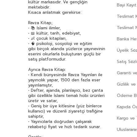
kültür markasıdır. Ve gençliğin
Bayi Kayıt
mektebidir.
Kısaca anlatmak gerekirse:
Teslimat K
Ravza Kitap;
Teslimat 
• 📚 İslami ilimler,
• 📖 kültür, tarih, edebiyat,
• 👶 çocuk kitapları,
Banka Hes
• 🧠 psikoloji, sosyoloji ve eğitim
gibi birçok alanda yüzlerce yayınevinin
Üyelik Sö
eserini okurlarla buluşturan güçlü bir
satış platformudur.
Satış Söz
Ayrıca Ravza Kitap:
Garanti ve
• Kendi bünyesinde Ravza Yayınları ile
yayıncılık yapar, 1500 den fazla eser
Gizlilik v
yayınlamıştır,
• Defter, ajanda, planlayıcı, bez çanta
Ödeme Bil
gibi özellikle İslami temalı hobi ürünleri
üretir ve satar,
• Geniş bir üye kitlesine (yüz binlerce
Kapıda 
kullanıcı) ve düzenli ziyaretçi trafiğine
sahiptir,
Kargo ve 
• Yayıncılarla doğrudan çalışarak
rekabetçi fiyat ve hızlı tedarik sunar.
Uluslarara