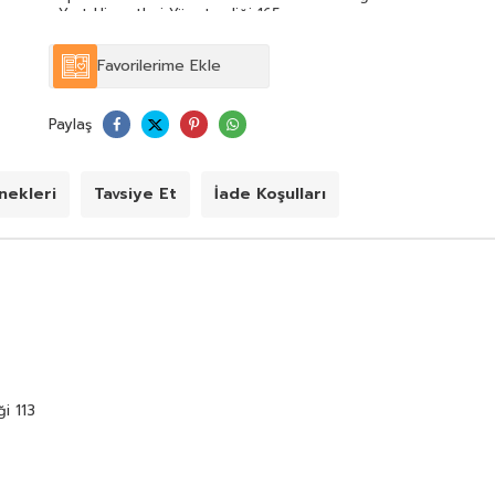
• Yurt Hizmetleri Yönetmeliği 165
• Spor Disiplin Yönetmeliği 181
Favorilerime Ekle
Paylaş
ekleri
Tavsiye Et
İade Koşulları
i 113