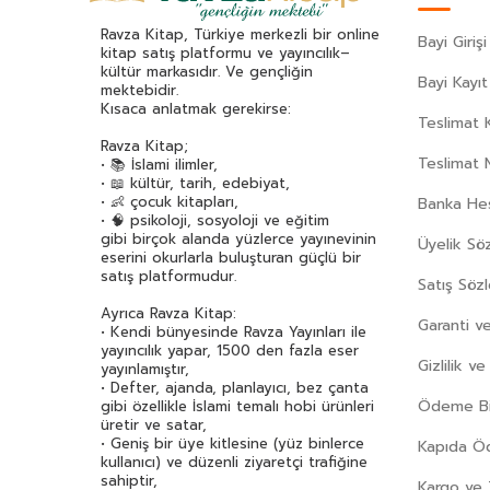
Ravza Kitap, Türkiye merkezli bir online
Bayi Girişi
kitap satış platformu ve yayıncılık–
kültür markasıdır. Ve gençliğin
Bayi Kayıt
mektebidir.
Kısaca anlatmak gerekirse:
Teslimat K
Ravza Kitap;
Teslimat 
• 📚 İslami ilimler,
• 📖 kültür, tarih, edebiyat,
• 👶 çocuk kitapları,
Banka Hes
• 🧠 psikoloji, sosyoloji ve eğitim
gibi birçok alanda yüzlerce yayınevinin
Üyelik Sö
eserini okurlarla buluşturan güçlü bir
satış platformudur.
Satış Söz
Ayrıca Ravza Kitap:
Garanti ve
• Kendi bünyesinde Ravza Yayınları ile
yayıncılık yapar, 1500 den fazla eser
Gizlilik v
yayınlamıştır,
• Defter, ajanda, planlayıcı, bez çanta
Ödeme Bil
gibi özellikle İslami temalı hobi ürünleri
üretir ve satar,
• Geniş bir üye kitlesine (yüz binlerce
Kapıda 
kullanıcı) ve düzenli ziyaretçi trafiğine
sahiptir,
Kargo ve 