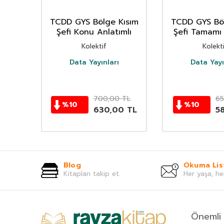
lığı
TCDD GYS Bölge Kısım
TCDD GYS Böl
lme
Şefi Konu Anlatımlı
Şefi Tamamı
 Alan
Çözümlü Soru
Kolektif
Kolekt
ı
ik
Data Yayınları
Data Yayı
TL
700,00
TL
65
%
10
%
10
0
TL
630,00
TL
5
Blog
Okuma Lis
Kitapları takip et.
Her yaşa, he
Önemli 