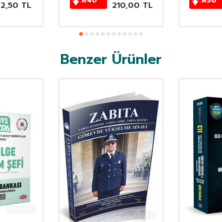
%
40
%
30
62,50
TL
210,00
TL
Benzer Ürünler