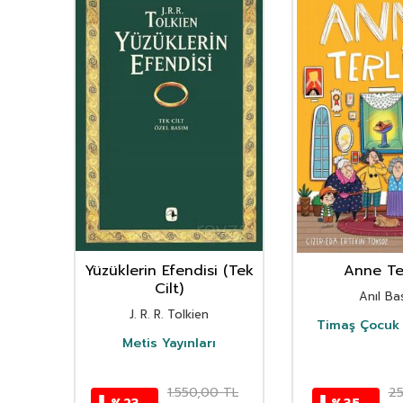
Ürün
nın
Yüzüklerin Efendisi (Tek
Anne Ter
istan
Cilt)
Anıl Bas
i
J. R. R. Tolkien
Timaş Çocuk 
i
Metis Yayınları
TL
1.550,00
TL
2