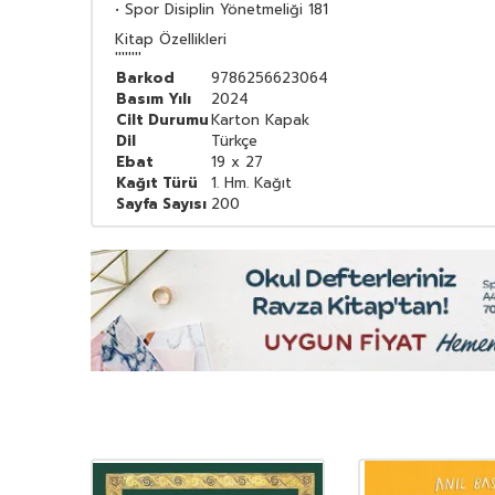
• Spor Disiplin Yönetmeliği 181
Kitap Özellikleri
''''''''
Barkod
9786256623064
Basım Yılı
2024
Cilt Durumu
Karton Kapak
Dil
Türkçe
Ebat
19 x 27
Kağıt Türü
1. Hm. Kağıt
Sayfa Sayısı
200
YENI