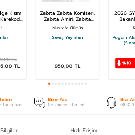
ge Kısım
Zabıta Zabıta Komiseri,
2026 GY
 Karekod
Zabıta Amiri, Zabıta
Bakanl
 Bankası
Müdürü Görevde
Tevkif
if
Mustafa Gümüş
K
Müdürl
Yüksel
nları
Savaş Yayınları
Pegem Aka
(Sına
D
0,00
TL
%
10
85,00
TL
950,00
TL
teleri
Bize Yaz
Bizi Ar
r tarza özel.
Ne zaman istersen!
0850 3
Bilgiler
Hızlı Erişim