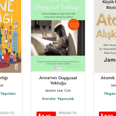
liği
Anne'nin Duygusal
Atomik 
Yokluğu
ılı
Ja
Jasmin Lee Cori
Yayınları
Pegasu
Koridor Yayıncılık
50,00
TL
350,00
TL