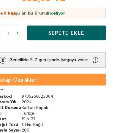
6
kişi
şu an bu ürünü
inceliyor
🔥
SEPETE EKLE
Genellikle 5-7 gün içinde kargoya verilir.
Kitap Özellikleri
''''
arkod
9786256623064
asım Yılı
2024
ilt Durumu
Karton Kapak
l
Türkçe
bat
19 x 27
ağıt Türü
1. Hm. Kağıt
ayfa Sayısı
200