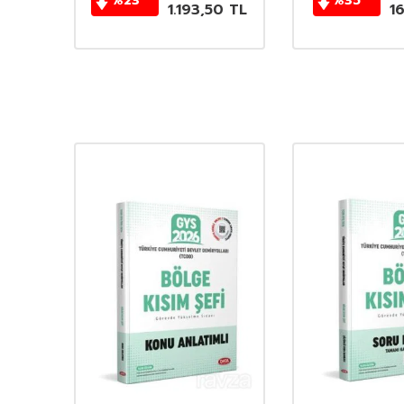
%
23
%
35
TL
1.193,50
TL
1