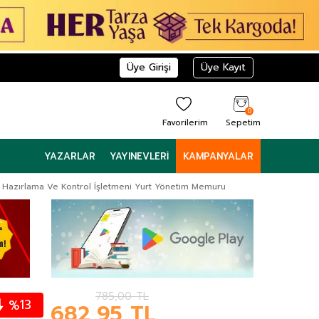
Üye Girişi
Üye Kayıt
0
Favorilerim
Sepetim
YAZARLAR
YAYINEVLERI
KAMPANYALAR
i Hazırlama Ve Kontrol İşletmeni Yurt Yönetim Memuru
785,00
TL
13
%
682,95
TL