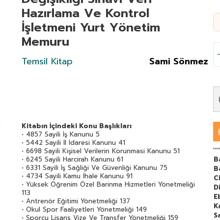
Hazırlama Ve Kontrol
İşletmeni Yurt Yönetim
Memuru
Temsil Kitap
Sami Sönmez
Kitabın İçindeki Konu Başlıkları
• 4857 Sayili İş Kanunu 5
• 5442 Sayili İl İdaresi Kanunu 41
''''
• 6698 Sayili Kişisel Verilerin Korunmasi Kanunu 51
• 6245 Sayili Harcirah Kanunu 61
B
• 6331 Sayili İş Sağliği Ve Güvenliği Kanunu 75
B
• 4734 Sayili Kamu İhale Kanunu 91
C
• Yüksek Öğrenim Özel Barinma Hizmetleri Yönetmeliği
Di
113
E
• Antrenör Eğitimi Yönetmeliği 137
K
• Okul Spor Faaliyetleri Yönetmeliği 149
S
• Sporcu Lisans Vize Ve Transfer Yönetmeliği 159