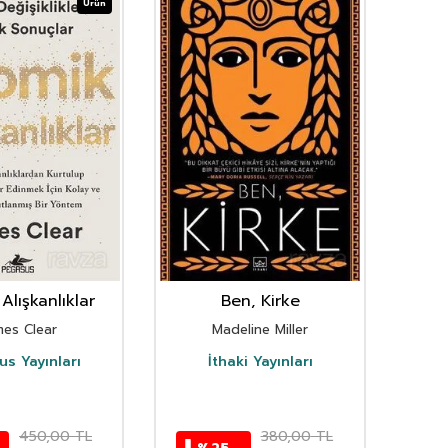
Ürün
Alışkanlıklar
Ben, Kirke
mes Clear
Madeline Miller
s Yayınları
İthaki Yayınları
D
450,00
TL
380,00
TL