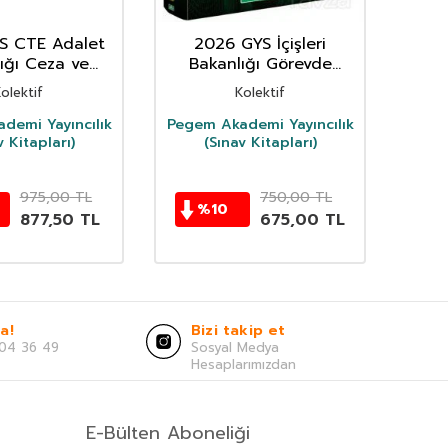
S CTE Adalet
2026 GYS İçişleri
Tür
ığı Ceza ve
Bakanlığı Görevde
Me
evleri Genel
Yükselme Sınavlarına
Or
olektif
Kolektif
üğü Görevde
Hazırlık Konu Anlatımlı
me ve Ünvan
Soru Bankası Şube M
demi Yayıncılık
Pegem Akademi Yayıncılık
v Kitapları)
eğişik
(Sınav Kitapları)
975,00
TL
750,00
TL
%
10
877,50
TL
675,00
TL
a!
Bizi takip et
04 36 49
Sosyal Medya
Hesaplarımızdan
E-Bülten Aboneliği