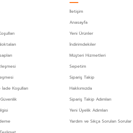
İletişim
Anasayfa
oşulları
Yeni Ürünler
Noktaları
İndirimdekiler
apları
Müşteri Hizmetleri
zleşmesi
Sepetim
leşmesi
Sipariş Takip
 İade Koşulları
Hakkımızda
e Güvenlik
Sipariş Takip Adımları
gisi
Yeni Üyelik Adımları
Ödeme
Yardım ve Sıkça Sorulan Sorular
Teslimat