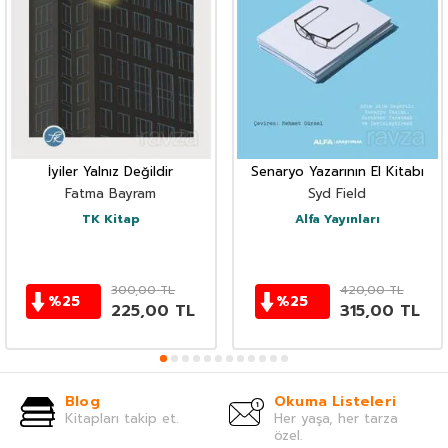
İyiler Yalnız Değildir
Senaryo Yazarının El Kitabı
Fatma Bayram
Syd Field
TK Kitap
Alfa Yayınları
300,00
TL
420,00
TL
%
25
%
25
225,00
TL
315,00
TL
Blog
Okuma Listeleri
Kitapları takip et.
Her yaşa, her tarza
özel.