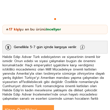
17
kişi
şu an bu ürünü
inceliyor
🔥
Genellikle 5-7 gün içinde kargoya verilir.
Halide Edip Adıvar Türk edebiyatının ve siyasetinin önemli bir
ismidir. Onun edebi ve siyasi çalışmaları bugün de önemini
korumaktadır. Haçlı emperyalist işgalcilere karşı verdiğimiz
istiklâlci mücadelemiz olan Millî Mücadeleye önemli katkıları
yanında Amerika'yla olan teslimiyete sömürge zihniyetine dayalı
yanlış ilişkileri Türkiye'yi Amerikan mandası yapma çalışmaları da
siyaseten affedilebilecek gibi değildir. Özellikle romanlarıyla
Cumhuriyet dönemi Türk romancılığına önemli katkıları olan
Halide Edip'in kadın meselesine yaklaşımı da dikkat çekicidir.
Halide Edip Adıvar İncelemeleri'nde onun hayatı mücadelesi
çalışmaları sanatı ve eserleri üzerinde uzman hocaların farklı
inceleme yazıları yer almaktadır.