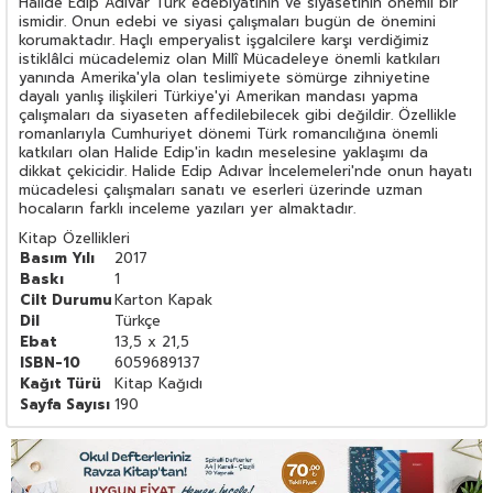
Halide Edip Adıvar Türk edebiyatının ve siyasetinin önemli bir
ismidir. Onun edebi ve siyasi çalışmaları bugün de önemini
korumaktadır. Haçlı emperyalist işgalcilere karşı verdiğimiz
istiklâlci mücadelemiz olan Millî Mücadeleye önemli katkıları
yanında Amerika'yla olan teslimiyete sömürge zihniyetine
dayalı yanlış ilişkileri Türkiye'yi Amerikan mandası yapma
çalışmaları da siyaseten affedilebilecek gibi değildir. Özellikle
romanlarıyla Cumhuriyet dönemi Türk romancılığına önemli
katkıları olan Halide Edip'in kadın meselesine yaklaşımı da
dikkat çekicidir. Halide Edip Adıvar İncelemeleri'nde onun hayatı
mücadelesi çalışmaları sanatı ve eserleri üzerinde uzman
hocaların farklı inceleme yazıları yer almaktadır.
Kitap Özellikleri
Basım Yılı
2017
Baskı
1
Cilt Durumu
Karton Kapak
Dil
Türkçe
Ebat
13,5 x 21,5
ISBN-10
6059689137
Kağıt Türü
Kitap Kağıdı
Sayfa Sayısı
190