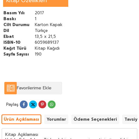
Kitap Özellikleri
Basım Yılı
2017
Baskı
1
Cilt Durumu
Karton Kapak
Dil
Türkçe
Ebat
13,5 x 21,5
ISBN-10
6059689137
Kağıt Türü
Kitap Kağıdı
Sayfa Sayısı
190
Favorilerime Ekle
Paylaş
Ürün Açıklaması
Yorumlar
Ödeme Seçenekleri
Tavsiy
Kitap Açıklaması