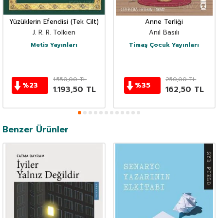
Yüzüklerin Efendisi (Tek Cilt)
Anne Terliği
J. R. R. Tolkien
Anıl Basılı
Metis Yayınları
Timaş Çocuk Yayınları
1.550,00
TL
250,00
TL
%
23
%
35
1.193,50
TL
162,50
TL
Benzer Ürünler