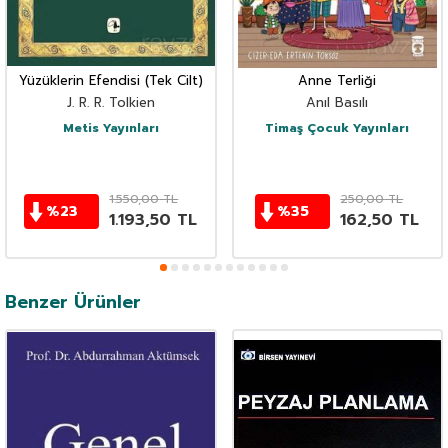
Yüzüklerin Efendisi (Tek Cilt)
Anne Terliği
J. R. R. Tolkien
Anıl Basılı
Metis Yayınları
Timaş Çocuk Yayınları
1.550,00
TL
250,00
TL
%
23
%
35
1.193,50
TL
162,50
TL
Benzer Ürünler