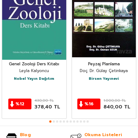
Genel Zooloji Ders Kitabı
Peyzaj Planlama
Leyla Kalyoncu
Doç. Dr. Gülay Çetinkaya
Nobel Yayın Dağıtım
Birsen Yayınevi
430,00
TL
1.000,00
TL
%
12
%
16
378,40
TL
840,00
TL
Blog
Okuma Listeleri