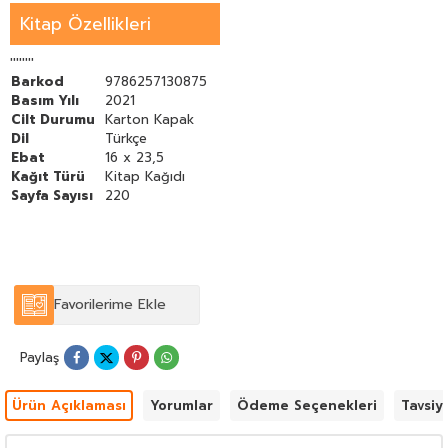
ilgili diğer paydaşların yararlanabilecekleri bir kaynak
Kitap Özellikleri
oluşturmayı amaçlamıştır.
''''''''
Barkod
9786257130875
Basım Yılı
2021
Cilt Durumu
Karton Kapak
Dil
Türkçe
Ebat
16 x 23,5
Kağıt Türü
Kitap Kağıdı
Sayfa Sayısı
220
Favorilerime Ekle
Paylaş
Ürün Açıklaması
Yorumlar
Ödeme Seçenekleri
Tavsiy