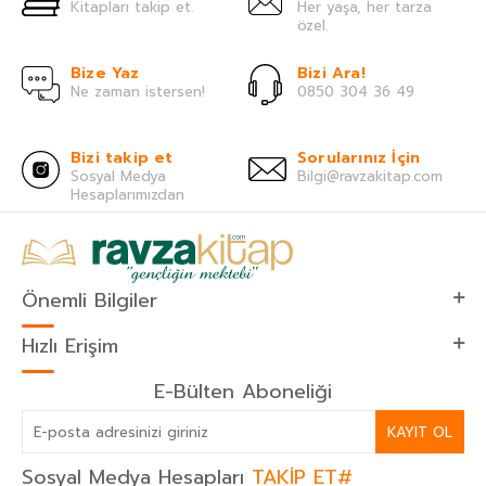
Kitapları takip et.
Her yaşa, her tarza
özel.
Bize Yaz
Bizi Ara!
Ne zaman istersen!
0850 304 36 49
Bizi takip et
Sorularınız İçin
Sosyal Medya
Bilgi@ravzakitap.com
Hesaplarımızdan
Önemli Bilgiler
Hızlı Erişim
E-Bülten Aboneliği
KAYIT OL
Sosyal Medya Hesapları
TAKİP ET#