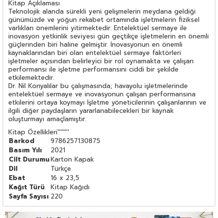
Kitap Açıklaması
Teknolojik alanda sürekli yeni gelişmelerin meydana geldiği
günümüzde ve yoğun rekabet ortamında işletmelerin fiziksel
varlıkları önemlerini yitirmektedir. Entelektüel sermaye ile
inovasyon yetkinlik seviyesi gün geçtikçe işletmelerin en önemli
güçlerinden biri haline gelmiştir. İnovasyonun en önemli
kaynaklarından biri olan entelektüel sermaye faktörleri
işletmeler açısından belirleyici bir rol oynamakta ve çalışan
performansı ile işletme performansını ciddi bir şekilde
etkilemektedir.
Dr. Nil Konyalılar bu çalışmasında; havayolu işletmelerinde
entelektüel sermaye ve inovasyonun çalışan performansına
etkilerini ortaya koymayı İşletme yöneticilerinin çalışanlarının ve
ilgili diğer paydaşların yararlanabilecekleri bir kaynak
oluşturmayı amaçlamıştır.
Kitap Özellikleri
''''''''
Barkod
9786257130875
Basım Yılı
2021
Cilt Durumu
Karton Kapak
Dil
Türkçe
Ebat
16 x 23,5
Kağıt Türü
Kitap Kağıdı
Sayfa Sayısı
220