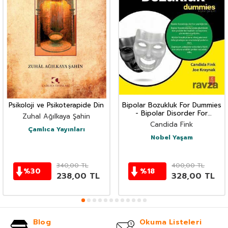
Psikoloji ve Psikoterapide Din
Bipolar Bozukluk For Dummies
- Bipolar Disorder For
Zuhal Ağılkaya Şahin
Dummies
Candida Fink
Çamlıca Yayınları
Nobel Yaşam
340,00
TL
400,00
TL
%
30
%
18
238,00
TL
328,00
TL
Blog
Okuma Listeleri