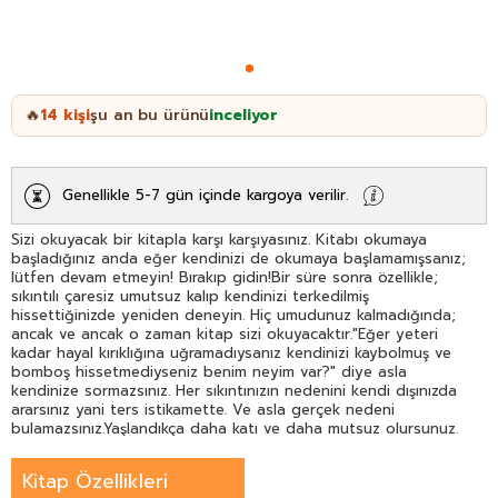
14
kişi
şu an bu ürünü
inceliyor
🔥
Genellikle 5-7 gün içinde kargoya verilir.
Sizi okuyacak bir kitapla karşı karşıyasınız. Kitabı okumaya
başladığınız anda eğer kendinizi de okumaya başlamamışsanız;
lütfen devam etmeyin! Bırakıp gidin!Bir süre sonra özellikle;
sıkıntılı çaresiz umutsuz kalıp kendinizi terkedilmiş
hissettiğinizde yeniden deneyin. Hiç umudunuz kalmadığında;
ancak ve ancak o zaman kitap sizi okuyacaktır."Eğer yeteri
kadar hayal kırıklığına uğramadıysanız kendinizi kaybolmuş ve
bomboş hissetmediyseniz benim neyim var?" diye asla
kendinize sormazsınız. Her sıkıntınızın nedenini kendi dışınızda
ararsınız yani ters istikamette. Ve asla gerçek nedeni
bulamazsınız.Yaşlandıkça daha katı ve daha mutsuz olursunuz.
Karar sizin. Ters yönde gitmeye devam mı edeceksiniz? Yoksa
"benim neyim var?" diye kendinize soracak mısınız? "Bana neler
Kitap Özellikleri
olduğunu öğreneceğim" diyecek misiniz? İşte bu yol hepimizin