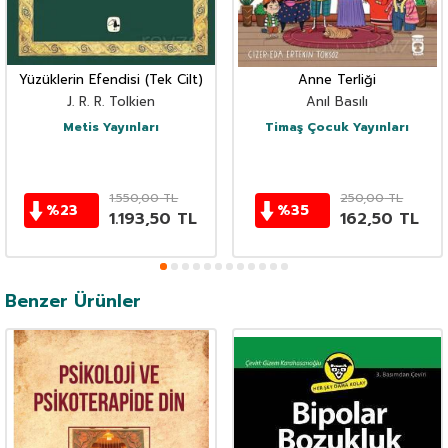
Yüzüklerin Efendisi (Tek Cilt)
Anne Terliği
J. R. R. Tolkien
Anıl Basılı
Metis Yayınları
Timaş Çocuk Yayınları
1.550,00
TL
250,00
TL
%
23
%
35
1.193,50
TL
162,50
TL
Benzer Ürünler