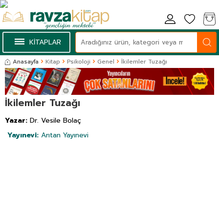
KİTAPLAR
Anasayfa
Kitap
Psikoloji
Genel
İkilemler Tuzağı
İkilemler Tuzağı
Yazar:
Dr. Vesile Bolaç
Yayınevi:
Arıtan Yayınevi