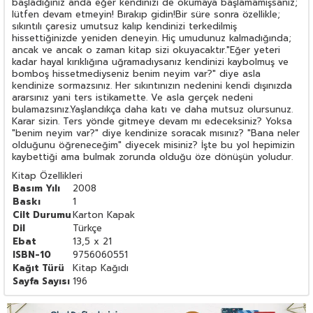
başladığınız anda eğer kendinizi de okumaya başlamamışsanız;
lütfen devam etmeyin! Bırakıp gidin!Bir süre sonra özellikle;
sıkıntılı çaresiz umutsuz kalıp kendinizi terkedilmiş
hissettiğinizde yeniden deneyin. Hiç umudunuz kalmadığında;
ancak ve ancak o zaman kitap sizi okuyacaktır."Eğer yeteri
kadar hayal kırıklığına uğramadıysanız kendinizi kaybolmuş ve
bomboş hissetmediyseniz benim neyim var?" diye asla
kendinize sormazsınız. Her sıkıntınızın nedenini kendi dışınızda
ararsınız yani ters istikamette. Ve asla gerçek nedeni
bulamazsınız.Yaşlandıkça daha katı ve daha mutsuz olursunuz.
Karar sizin. Ters yönde gitmeye devam mı edeceksiniz? Yoksa
"benim neyim var?" diye kendinize soracak mısınız? "Bana neler
olduğunu öğreneceğim" diyecek misiniz? İşte bu yol hepimizin
kaybettiği ama bulmak zorunda olduğu öze dönüşün yoludur.
Kitap Özellikleri
Basım Yılı
2008
Baskı
1
Cilt Durumu
Karton Kapak
Dil
Türkçe
Ebat
13,5 x 21
ISBN-10
9756060551
Kağıt Türü
Kitap Kağıdı
Sayfa Sayısı
196