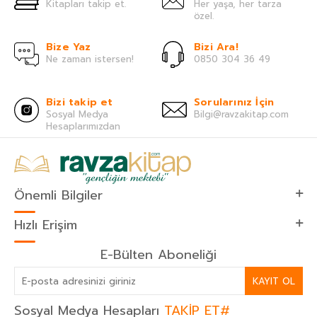
Kitapları takip et.
Her yaşa, her tarza
özel.
Bize Yaz
Bizi Ara!
Ne zaman istersen!
0850 304 36 49
Bizi takip et
Sorularınız İçin
Sosyal Medya
Bilgi@ravzakitap.com
Hesaplarımızdan
Önemli Bilgiler
Hızlı Erişim
E-Bülten Aboneliği
KAYIT OL
Sosyal Medya Hesapları
TAKİP ET#