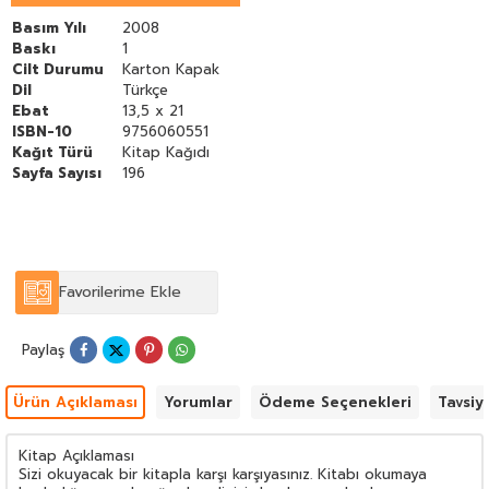
kaybettiği ama bulmak zorunda olduğu öze dönüşün yoludur.
Basım Yılı
2008
Baskı
1
Cilt Durumu
Karton Kapak
Dil
Türkçe
Ebat
13,5 x 21
ISBN-10
9756060551
Kağıt Türü
Kitap Kağıdı
Sayfa Sayısı
196
Favorilerime Ekle
Paylaş
Ürün Açıklaması
Yorumlar
Ödeme Seçenekleri
Tavsiy
Kitap Açıklaması
Sizi okuyacak bir kitapla karşı karşıyasınız. Kitabı okumaya