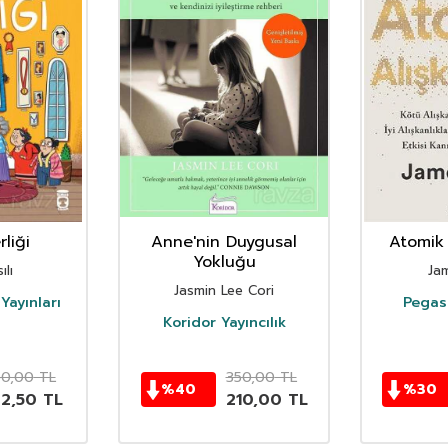
liği
Anne'nin Duygusal
Atomik 
Yokluğu
ılı
Ja
Jasmin Lee Cori
Yayınları
Pegasu
Koridor Yayıncılık
50,00
TL
350,00
TL
%
40
%
30
62,50
TL
210,00
TL