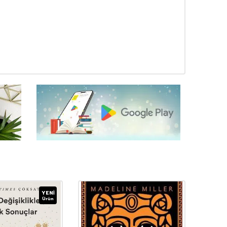
YENI
Ürün