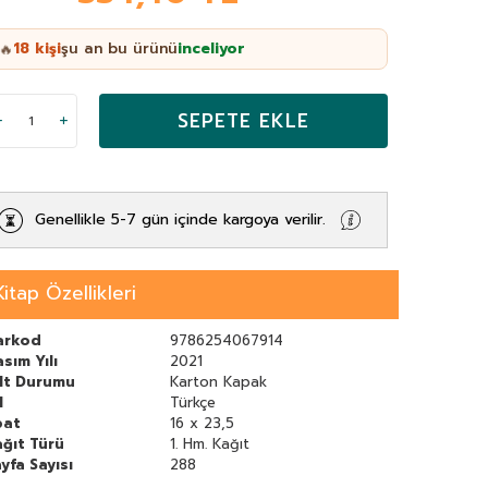
18
kişi
şu an bu ürünü
inceliyor
🔥
SEPETE EKLE
Genellikle 5-7 gün içinde kargoya verilir.
Kitap Özellikleri
arkod
9786254067914
sım Yılı
2021
ilt Durumu
Karton Kapak
l
Türkçe
bat
16 x 23,5
ğıt Türü
1. Hm. Kağıt
yfa Sayısı
288