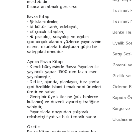
mektebidir.
Kısaca anlatmak gerekirse:
Teslimat K
Ravza Kitap;
Teslimat 
• 📚 İslami ilimler,
• 📖 kültür, tarih, edebiyat,
• 👶 çocuk kitapları,
Banka Hes
• 🧠 psikoloji, sosyoloji ve eğitim
gibi birçok alanda yüzlerce yayınevinin
Üyelik Sö
eserini okurlarla buluşturan güçlü bir
satış platformudur.
Satış Söz
Ayrıca Ravza Kitap:
Garanti ve
• Kendi bünyesinde Ravza Yayınları ile
yayıncılık yapar, 1500 den fazla eser
Gizlilik v
yayınlamıştır,
• Defter, ajanda, planlayıcı, bez çanta
Ödeme Bil
gibi özellikle İslami temalı hobi ürünleri
üretir ve satar,
• Geniş bir üye kitlesine (yüz binlerce
Kapıda 
kullanıcı) ve düzenli ziyaretçi trafiğine
sahiptir,
Kargo ve 
• Yayıncılarla doğrudan çalışarak
rekabetçi fiyat ve hızlı tedarik sunar.
Uluslarara
Özetle:
Ravza Kitap, sadece kitap satan bir