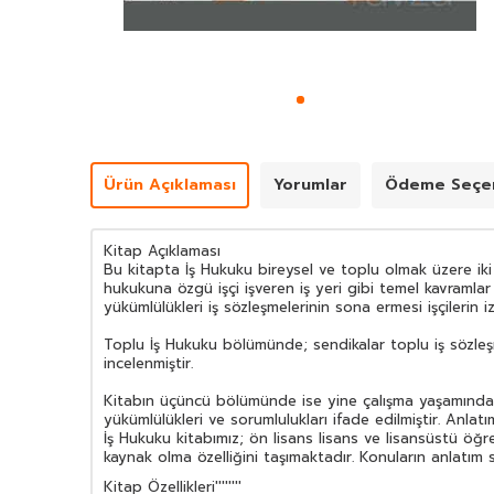
Ürün Açıklaması
Yorumlar
Ödeme Seçen
Kitap Açıklaması
Bu kitapta İş Hukuku bireysel ve toplu olmak üzere iki
hukukuna özgü işçi işveren iş yeri gibi temel kavramlar yar
yükümlülükleri iş sözleşmelerinin sona ermesi işçilerin iz
Toplu İş Hukuku bölümünde; sendikalar toplu iş sözleşm
incelenmiştir.
Kitabın üçüncü bölümünde ise yine çalışma yaşamından 
yükümlülükleri ve sorumlulukları ifade edilmiştir. Anlatı
İş Hukuku kitabımız; ön lisans lisans ve lisansüstü öğr
kaynak olma özelliğini taşımaktadır. Konuların anlatım 
Kitap Özellikleri
''''''''