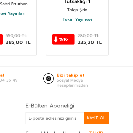
Tutsaklığı 1
Ad
 Sabri Erturhan
Tolga Şirin
evi Yayınları
Tekin Yayınevi
Y
550,00
TL
280,00
TL
%
16
385,00
TL
235,20
TL
a!
Bizi takip et
04 36 49
Sosyal Medya
Hesaplarımızdan
E-Bülten Aboneliği
KAYIT OL