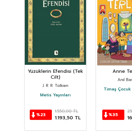
nın
Yüzüklerin Efendisi (Tek
Anne Ter
istan
Cilt)
Anıl Bas
i
J. R. R. Tolkien
Timaş Çocuk 
i
Metis Yayınları
TL
1.550,00
TL
2
%
23
%
35
TL
1.193,50
TL
1