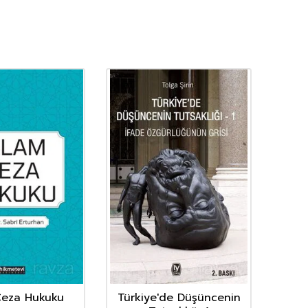
Ceza Hukuku
Türkiye'de Düşüncenin
15-2