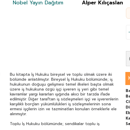
Nobel Yayın Dağıtım
Alper Kılıçaslan
Bu kitapta İş Hukuku bireysel ve toplu olmak üzere iki
bölümde anlatılmıştır. Bireysel İş Hukuku bölümünde; iş
hukukunun doğuşu gelişmesi temel ilkeleri başta olmak
üzere iş hukukuna özgü işçi işveren iş yeri gibi temel
B
kavramlar yargı kararları ışığında akıcı bir tarzda ifade
Ba
edilmiştir. Diğer taraftan iş sözleşmeleri işçi ve işverenlerin
C
karşılıklı borçları yükümlülükleri iş sözleşmelerinin sona
Di
ermesi işçilerin izin ve tazminatları konuları örneklerle ele
E
alınmıştır.
Ka
Toplu İş Hukuku bölümünde; sendikalar toplu iş
Sa
sözleşmeleri grev ve lokavt konuları ele alınmak suretiyle