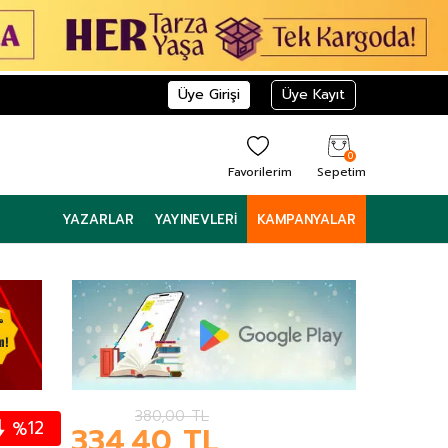
Üye Girişi
Üye Kayıt
0
Favorilerim
Sepetim
YAZARLAR
YAYINEVLERI
KAMPANYALAR
380,00
TL
12
%
334,40
TL