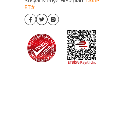
Sosyal Medya Hesapları
TAKİP
ET#