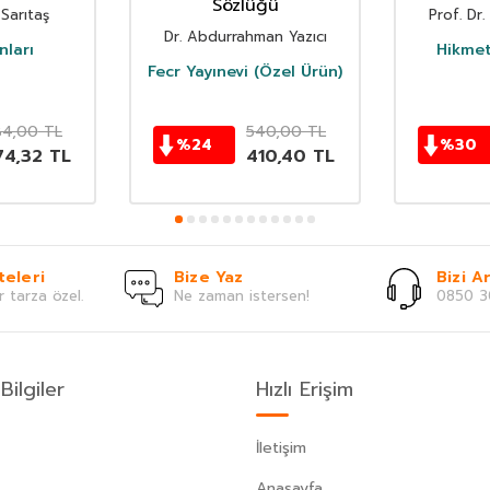
Sözlüğü
Sarıtaş
Prof. Dr.
Dr. Abdurrahman Yazıcı
nları
Hikmet
Fecr Yayınevi (Özel Ürün)
4,00
TL
540,00
TL
%
24
%
30
74,32
TL
410,40
TL
teleri
Bize Yaz
Bizi Ar
r tarza özel.
Ne zaman istersen!
0850 3
Bilgiler
Hızlı Erişim
İletişim
Anasayfa