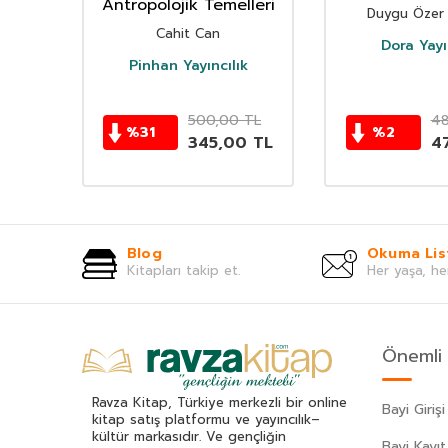
eysel
Antropolojik Temelleri
Duygu Özer 
lut
Cahit Can
Dora Yayı
Pinhan Yayıncılık
TL
500,00
TL
48
%
31
%
2
0
TL
345,00
TL
4
Blog
Okuma Lis
Kitapları takip et.
Her yaşa, he
Önemli 
Ravza Kitap, Türkiye merkezli bir online
Bayi Girişi
kitap satış platformu ve yayıncılık–
kültür markasıdır. Ve gençliğin
Bayi Kayıt