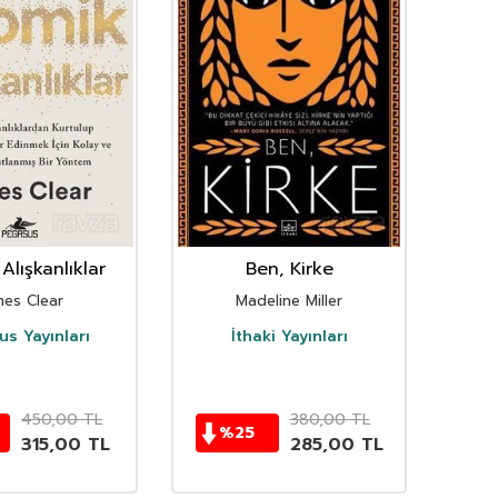
Alışkanlıklar
Ben, Kirke
mes Clear
Madeline Miller
s Yayınları
İthaki Yayınları
D
450,00
TL
380,00
TL
%
25
315,00
TL
285,00
TL