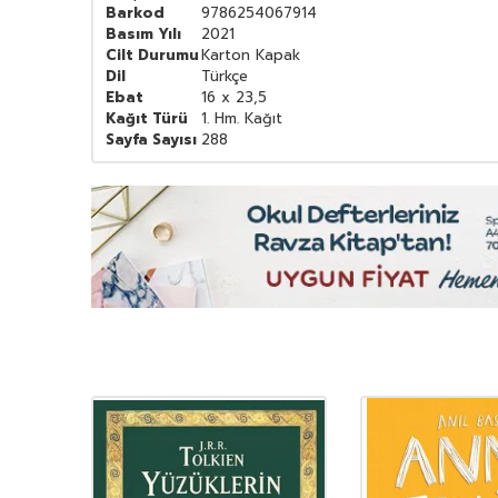
Barkod
9786254067914
Basım Yılı
2021
Cilt Durumu
Karton Kapak
Dil
Türkçe
Ebat
16 x 23,5
Kağıt Türü
1. Hm. Kağıt
Sayfa Sayısı
288
YENI
Ürün