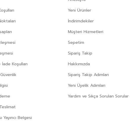
oşulları
Yeni Ürünler
Noktaları
İndirimdekiler
apları
Müşteri Hizmetleri
zleşmesi
Sepetim
leşmesi
Sipariş Takip
 İade Koşulları
Hakkımızda
e Güvenlik
Sipariş Takip Adımları
gisi
Yeni Üyelik Adımları
Ödeme
Yardım ve Sıkça Sorulan Sorular
Teslimat
sı Yayıncı Belgesi