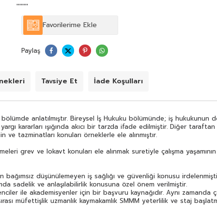
çalışma yaşamının tüm kamuoyunu ilgilendiren kısımları
''''''''
detaylıca incelenmiştir.
Favorilerime Ekle
Kitabın üçüncü bölümünde ise yine çalışma yaşamından
bağımsız düşünülemeyen iş sağlığı ve güvenliği konusu
irdelenmiştir. Bu bağlamda işçinin işverenin ve devletin
Paylaş
yükümlülükleri ve sorumlulukları ifade edilmiştir. Anlatımda
sadelik ve anlaşılabilirlik konusuna özel önem verilmiştir.
İş Hukuku kitabımız; ön lisans lisans ve lisansüstü
öğrenciler ile akademisyenler için bir başvuru kaynağıdır.
ekleri
Tavsiye Et
İade Koşulları
Aynı zamanda çalışma hayatına ilgi duyan herkes için
güvenilir bir kaynak olma özelliğini taşımaktadır. Konuların
anlatım sırası müfettişlik uzmanlık kaymakamlık SMMM
yeterlilik ve staj başlatma gibi sınavlara hazırlanan
 bölümde anlatılmıştır. Bireysel İş Hukuku bölümünde; iş hukukunun d
öğrenciler için uyumludur.
gı kararları ışığında akıcı bir tarzda ifade edilmiştir. Diğer taraftan iş
in ve tazminatları konuları örneklerle ele alınmıştır.
eleri grev ve lokavt konuları ele alınmak suretiyle çalışma yaşamının
bağımsız düşünülemeyen iş sağlığı ve güvenliği konusu irdelenmiştir
mda sadelik ve anlaşılabilirlik konusuna özel önem verilmiştir.
enciler ile akademisyenler için bir başvuru kaynağıdır. Aynı zamanda ça
sırası müfettişlik uzmanlık kaymakamlık SMMM yeterlilik ve staj başlat