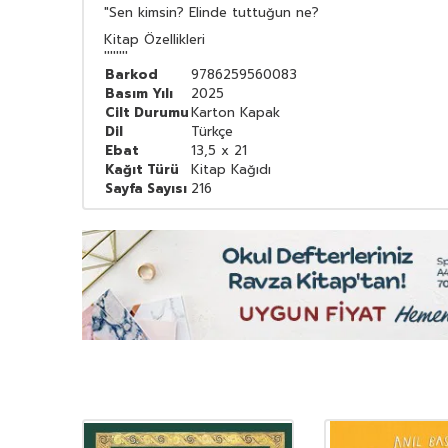
"Sen kimsin? Elinde tuttuğun ne?
Kitap Özellikleri
''''''''
Barkod
9786259560083
Basım Yılı
2025
Cilt Durumu
Karton Kapak
Dil
Türkçe
Ebat
13,5 x 21
Kağıt Türü
Kitap Kağıdı
Sayfa Sayısı
216