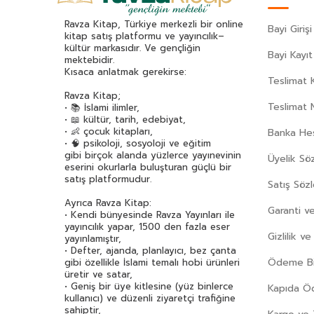
Ravza Kitap, Türkiye merkezli bir online
Bayi Girişi
kitap satış platformu ve yayıncılık–
kültür markasıdır. Ve gençliğin
Bayi Kayıt
mektebidir.
Kısaca anlatmak gerekirse:
Teslimat K
Ravza Kitap;
Teslimat 
• 📚 İslami ilimler,
• 📖 kültür, tarih, edebiyat,
• 👶 çocuk kitapları,
Banka Hes
• 🧠 psikoloji, sosyoloji ve eğitim
gibi birçok alanda yüzlerce yayınevinin
Üyelik Sö
eserini okurlarla buluşturan güçlü bir
satış platformudur.
Satış Söz
Ayrıca Ravza Kitap:
Garanti ve
• Kendi bünyesinde Ravza Yayınları ile
yayıncılık yapar, 1500 den fazla eser
Gizlilik v
yayınlamıştır,
• Defter, ajanda, planlayıcı, bez çanta
Ödeme Bil
gibi özellikle İslami temalı hobi ürünleri
üretir ve satar,
• Geniş bir üye kitlesine (yüz binlerce
Kapıda 
kullanıcı) ve düzenli ziyaretçi trafiğine
sahiptir,