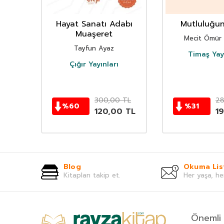
deki
Hayat Sanatı Adabı
Mutluluğun
Muaşeret
Mecit Ömür
Tayfun Ayaz
Timaş Yayı
ıtım
Çığır Yayınları
TL
300,00
TL
28
%
60
%
31
0
TL
120,00
TL
1
Blog
Okuma Lis
Kitapları takip et.
Her yaşa, he
Önemli 