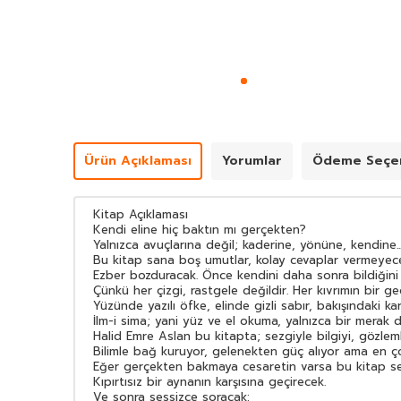
Ürün Açıklaması
Yorumlar
Ödeme Seçen
Kitap Açıklaması
Kendi eline hiç baktın mı gerçekten?
Yalnızca avuçlarına değil; kaderine, yönüne, kendine..
Bu kitap sana boş umutlar, kolay cevaplar vermeyec
Ezber bozduracak. Önce kendini daha sonra bildiğini
Çünkü her çizgi, rastgele değildir. Her kıvrımın bir geç
Yüzünde yazılı öfke, elinde gizli sabır, bakışındaki kara
İlm-i sima; yani yüz ve el okuma, yalnızca bir merak d
Halid Emre Aslan bu kitapta; sezgiyle bilgiyi, gözleml
Bilimle bağ kuruyor, gelenekten güç alıyor ama en ç
Eğer gerçekten bakmaya cesaretin varsa bu kitap se
Kıpırtısız bir aynanın karşısına geçirecek.
Ve sonra sessizce soracak: