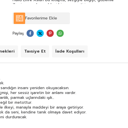
ilkeyi, manayla maddeyi bir araya getiriyor.
Bilimle bağ kuruyor, gelenekten güç alıyor ama en çok
da seni, kendine tanık olmaya davet ediyor.
Favorilerime Ekle
Eğer gerçekten bakmaya cesaretin varsa bu kitap seni
durduracak.
Kıpırtısız bir aynanın karşısına geçirecek.
Paylaş
Ve sonra sessizce soracak:
"Sen kimsin? Elinde tuttuğun ne?
ekleri
Tavsiye Et
İade Koşulları
.
ek.
 sandığın insanı yeniden okuyacaksın.
mişi, her sessiz işaretin bir anlamı vardır.
nlık, parmak uçlarındaki ışık...
eğil bir metottur.
e ilkeyi, manayla maddeyi bir araya getiriyor.
ok da seni, kendine tanık olmaya davet ediyor.
ni durduracak.