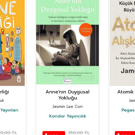
liği
Anne'nin Duygusal
Atomik 
Yokluğu
ılı
Ja
Jasmin Lee Cori
Yayınları
Pegasu
Koridor Yayıncılık
50,00
TL
350,00
TL