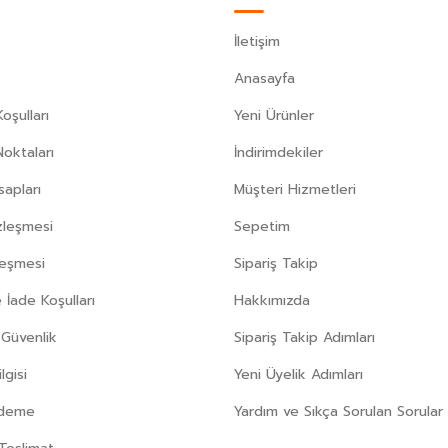
İletişim
Anasayfa
oşulları
Yeni Ürünler
Noktaları
İndirimdekiler
apları
Müşteri Hizmetleri
zleşmesi
Sepetim
leşmesi
Sipariş Takip
 İade Koşulları
Hakkımızda
e Güvenlik
Sipariş Takip Adımları
gisi
Yeni Üyelik Adımları
Ödeme
Yardım ve Sıkça Sorulan Sorular