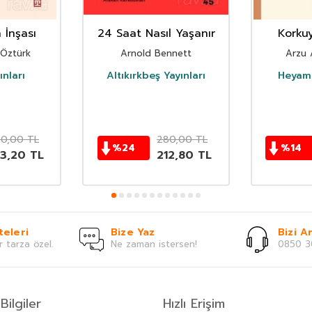
 İnşası
24 Saat Nasıl Yaşanır
Korku
 Öztürk
Arnold Bennett
Arzu 
nları
Altıkırkbeş Yayınları
Heyamo
0,00
TL
280,00
TL
%
24
%
14
93,20
TL
212,80
TL
teleri
Bize Yaz
Bizi Ar
r tarza özel.
Ne zaman istersen!
0850 3
Bilgiler
Hızlı Erişim