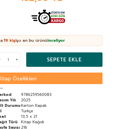
19
kişi
şu an bu ürünü
inceliyor
🔥
SEPETE EKLE
Kitap Özellikleri
''''
arkod
9786259560083
asım Yılı
2025
ilt Durumu
Karton Kapak
l
Türkçe
bat
13,5 x 21
ağıt Türü
Kitap Kağıdı
ayfa Sayısı
216