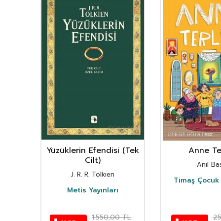
nın
Yüzüklerin Efendisi (Tek
Anne Ter
istan
Cilt)
Anıl Bas
i
J. R. R. Tolkien
Timaş Çocuk 
i
Metis Yayınları
TL
1.550,00
TL
2