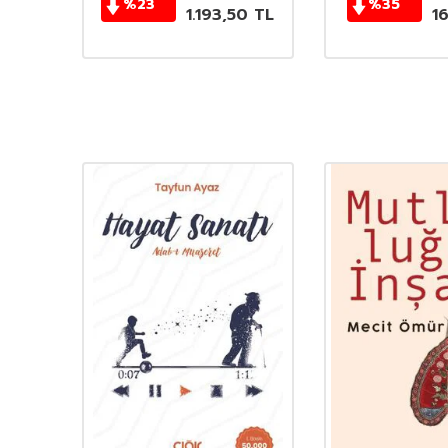
%
23
%
35
TL
1.193,50
TL
1