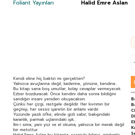
Foliant Yayınları
Halid Emre Aslan
Kendi eline hiç baktın mı gerçekten?
Yalnızca avuçlarına değil; kaderine, yönüne, kendine...
Bu kitap sana boş umutlar, kolay cevaplar vermeyecek.
''''
Ezber bozduracak. Önce kendini daha sonra bildiğini
sandığın insanı yeniden okuyacaksın.
B
Çünkü her çizgi, rastgele değildir. Her kıvrımın bir
B
geçmişi, her sessiz işaretin bir anlamı vardır.
C
Yüzünde yazılı öfke, elinde gizli sabır, bakışındaki
Di
karanlık, parmak uçlarındaki ışık...
E
İlm-i sima; yani yüz ve el okuma, yalnızca bir merak değil
K
bir metottur.
S
Halid Emre Aslan bu kitapta; sezgiyle bilgiyi, gözlemle