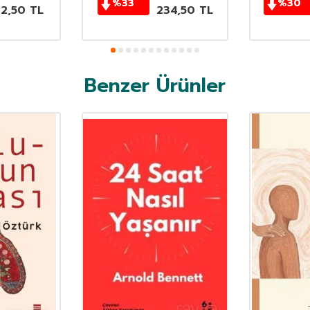
%
33
%
30
62,50
TL
234,50
TL
Benzer Ürünler