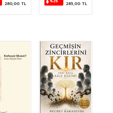
%
25
280,00
TL
285,00
TL