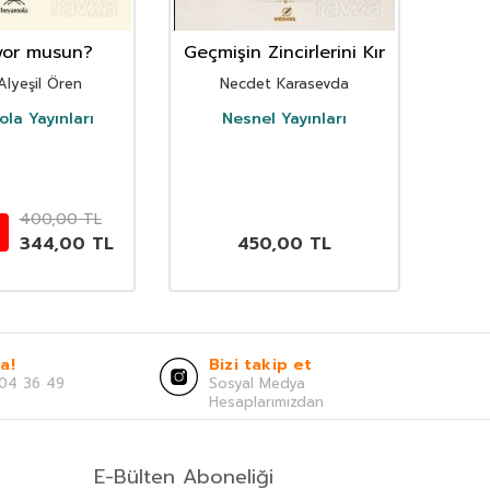
yor musun?
Geçmişin Zincirlerini Kır
Ista
Alyeşil Ören
Necdet Karasevda
la Yayınları
Nesnel Yayınları
K
400,00
TL
344,00
TL
450,00
TL
a!
Bizi takip et
04 36 49
Sosyal Medya
Hesaplarımızdan
E-Bülten Aboneliği