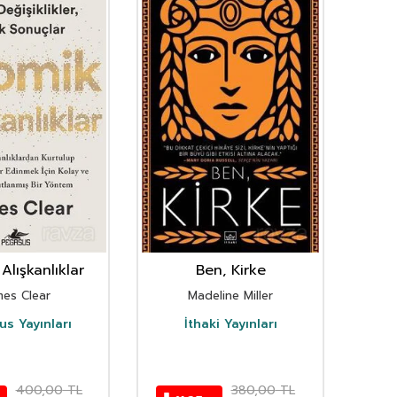
Alışkanlıklar
Ben, Kirke
mes Clear
Madeline Miller
s Yayınları
İthaki Yayınları
D
400,00
TL
380,00
TL