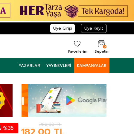
Üye Girişi
Üye Kayıt
0
Favorilerim
Sepetim
YAZARLAR
YAYINEVLERI
KAMPANYALAR
280,00
TL
35
%
182,00
TL