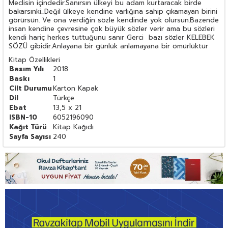
Meclisin içindedir.Sanırsın ülkeyi bu adam kurtaracak birde
bakarsınki...Değil ülkeye kendine varlığına sahip çıkamayan birini
görürsün. Ve ona verdiğin sözle kendinde yok olursun.Bazende
insan kendine çevresine çok büyük sözler verir ama bu sözleri
kendi hariç herkes tuttuğunu sanır Gerci bazı sözler KELEBEK
SÖZÜ gibidir.Anlayana bir günlük anlamayana bir ömürlüktür
Kitap Özellikleri
Basım Yılı
2018
Baskı
1
Cilt Durumu
Karton Kapak
Dil
Türkçe
Ebat
13,5 x 21
ISBN-10
6052196090
Kağıt Türü
Kitap Kağıdı
Sayfa Sayısı
240