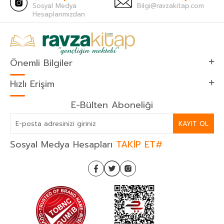
Sosyal Medya
Bilgi@ravzakitap.com
Hesaplarımızdan
Önemli Bilgiler
Hızlı Erişim
E-Bülten Aboneliği
KAYIT OL
Sosyal Medya Hesapları
TAKİP ET#