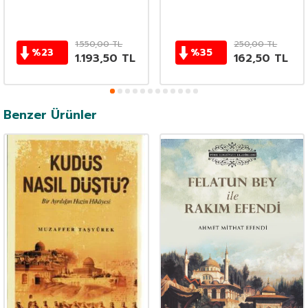
1.550,00
TL
250,00
TL
%
23
%
35
1.193,50
TL
162,50
TL
Benzer Ürünler