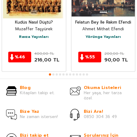
Kudüs Nasıl Düştü?
Felatun Bey İle Rakım Efendi
Muzaffer Taşyürek
Ahmet Mithat Efendi
Ravza Yayınları
Yörünge Yayınları
400,00
TL
200,00
TL
%
46
%
55
216,00
TL
90,00
TL
Blog
Okuma Listeleri
Kitapları takip et.
Her yaşa, her tarza
özel.
Bize Yaz
Bizi Ara!
Ne zaman istersen!
0850 304 36 49
Bizi takip et
Sorularınız İçin