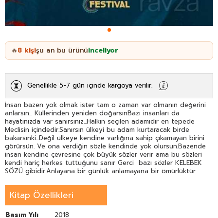
8
kişi
şu an bu ürünü
inceliyor
🔥
Genellikle 5-7 gün içinde kargoya verilir.
İnsan bazen yok olmak ister tam o zaman var olmanın değerini
anlarsın... Küllerinden yeniden doğarsınBazı insanları da
hayatınızda var sanırsınız...Halkın seçilen adamıdır en tepede
Meclisin içindedir.Sanırsın ülkeyi bu adam kurtaracak birde
bakarsınki...Değil ülkeye kendine varlığına sahip çıkamayan birini
görürsün. Ve ona verdiğin sözle kendinde yok olursun.Bazende
insan kendine çevresine çok büyük sözler verir ama bu sözleri
kendi hariç herkes tuttuğunu sanır Gerci bazı sözler KELEBEK
SÖZÜ gibidir.Anlayana bir günlük anlamayana bir ömürlüktür
Kitap Özellikleri
Basım Yılı
2018