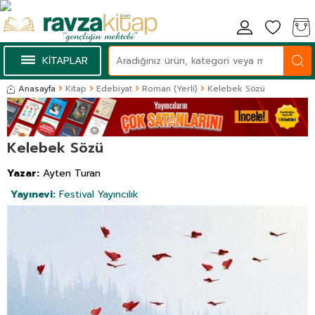
KİTAPLAR
Anasayfa
Kitap
Edebiyat
Roman (Yerli)
Kelebek Sözü
Kelebek Sözü
Yazar:
Ayten Turan
Yayınevi:
Festival Yayıncılık