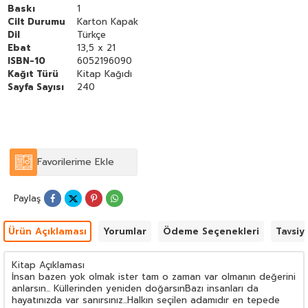
Baskı
1
Cilt Durumu
Karton Kapak
Dil
Türkçe
Ebat
13,5 x 21
ISBN-10
6052196090
Kağıt Türü
Kitap Kağıdı
Sayfa Sayısı
240
Favorilerime Ekle
Paylaş
Ürün Açıklaması
Yorumlar
Ödeme Seçenekleri
Tavsiy
Kitap Açıklaması
İnsan bazen yok olmak ister tam o zaman var olmanın değerini
anlarsın... Küllerinden yeniden doğarsınBazı insanları da
hayatınızda var sanırsınız...Halkın seçilen adamıdır en tepede