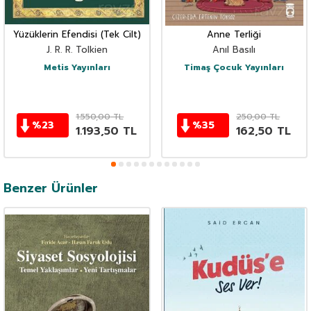
Yüzüklerin Efendisi (Tek Cilt)
Anne Terliği
J. R. R. Tolkien
Anıl Basılı
Metis Yayınları
Timaş Çocuk Yayınları
1.550,00
TL
250,00
TL
%
23
%
35
1.193,50
TL
162,50
TL
Benzer Ürünler