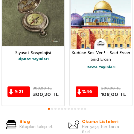
Siyaset Sosyolojisi
Kudüse Ses Ver ! - Said Ercan
Dipnot Yayınları
Said Ercan
Ravza Yayınları
380,00
TL
200,00
TL
%
21
%
46
300,20
TL
108,00
TL
Blog
Okuma Listeleri
Kitapları takip et.
Her yaşa, her tarza
özel.