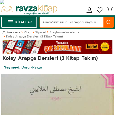
KİTAPLAR
Anasayfa
Kitap
Siyaset
Araştırma-İnceleme
Kolay Arapça Dersleri (3 Kitap Takım)
Kolay Arapça Dersleri (3 Kitap Takım)
Yayınevi:
Darur-Ravza