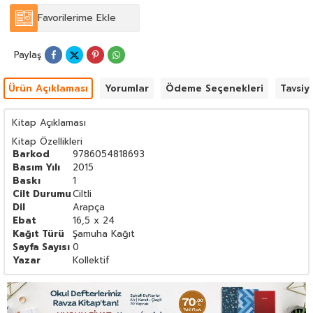
Favorilerime Ekle
Paylaş
Ürün Açıklaması
Yorumlar
Ödeme Seçenekleri
Tavsiy
Kitap Açıklaması
Kitap Özellikleri
Barkod
9786054818693
Basım Yılı
2015
Baskı
1
Cilt Durumu
Ciltli
Dil
Arapça
Ebat
16,5 x 24
Kağıt Türü
Şamuha Kağıt
Sayfa Sayısı
0
Yazar
Kollektif