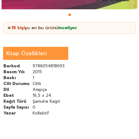
18
kişi
şu an bu ürünü
inceliyor
🔥
Kitap Özellikleri
Barkod
9786054818693
Basım Yılı
2015
Baskı
1
Cilt Durumu
Ciltli
Dil
Arapça
Ebat
16,5 x 24
Kağıt Türü
Şamuha Kağıt
Sayfa Sayısı
0
Yazar
Kollektif