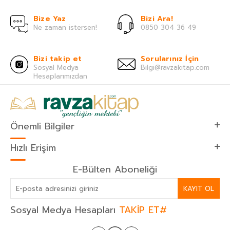
Bize Yaz
Bizi Ara!
Ne zaman istersen!
0850 304 36 49
Bizi takip et
Sorularınız İçin
Sosyal Medya
Bilgi@ravzakitap.com
Hesaplarımızdan
Önemli Bilgiler
Hızlı Erişim
E-Bülten Aboneliği
KAYIT OL
Sosyal Medya Hesapları
TAKİP ET#