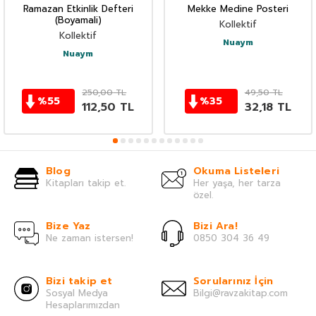
Ramazan Etkinlik Defteri
Mekke Medine Posteri
(Boyamali)
Kollektif
Kollektif
Nuaym
Nuaym
250,00
TL
49,50
TL
%
55
%
35
112,50
TL
32,18
TL
Blog
Okuma Listeleri
Kitapları takip et.
Her yaşa, her tarza
özel.
Bize Yaz
Bizi Ara!
Ne zaman istersen!
0850 304 36 49
Bizi takip et
Sorularınız İçin
Sosyal Medya
Bilgi@ravzakitap.com
Hesaplarımızdan