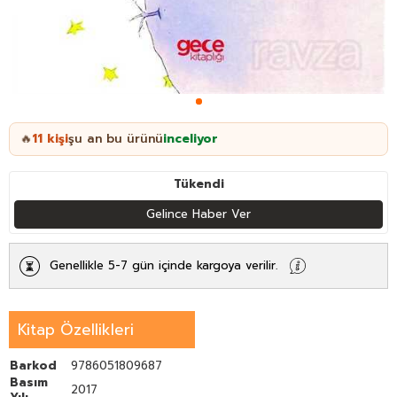
11
kişi
şu an bu ürünü
inceliyor
🔥
Tükendi
Gelince Haber Ver
Genellikle 5-7 gün içinde kargoya verilir.
Kitap Özellikleri
Barkod
9786051809687
Basım
2017