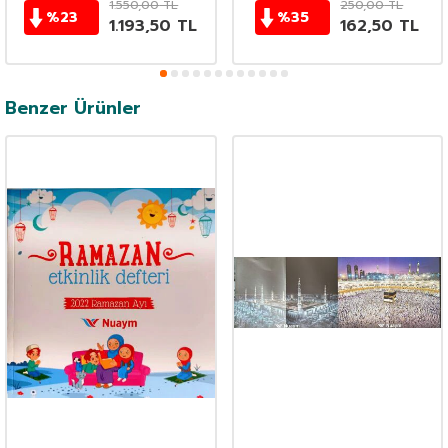
1.550,00
TL
250,00
TL
%
23
%
35
1.193,50
TL
162,50
TL
Benzer Ürünler