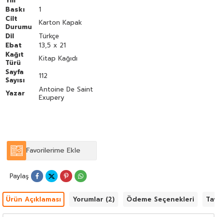
Yılı
Baskı
1
Cilt
Karton Kapak
Durumu
Dil
Türkçe
Ebat
13,5 x 21
Kağıt
Kitap Kağıdı
Türü
Sayfa
112
Sayısı
Antoine De Saint
Yazar
Exupery
Favorilerime Ekle
Paylaş
Ürün Açıklaması
Yorumlar (2)
Ödeme Seçenekleri
Tav