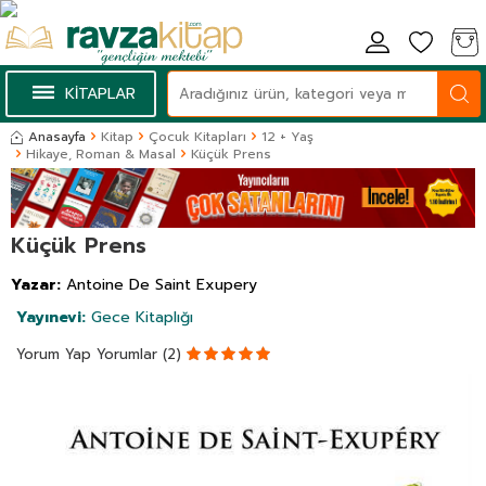
KİTAPLAR
Anasayfa
Kitap
Çocuk Kitapları
12 + Yaş
Hikaye, Roman & Masal
Küçük Prens
Küçük Prens
Yazar:
Antoine De Saint Exupery
Yayınevi:
Gece Kitaplığı
Yorum Yap
Yorumlar (2)