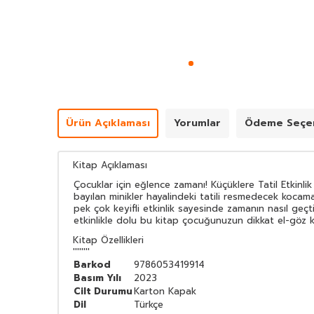
Ürün Açıklaması
Yorumlar
Ödeme Seçen
Kitap Açıklaması
Çocuklar için eğlence zamanı! Küçüklere Tatil Etkinlik 
bayılan minikler hayalindeki tatili resmedecek kocam
pek çok keyifli etkinlik sayesinde zamanın nasıl geçt
etkinlikle dolu bu kitap çocuğunuzun dikkat el-göz k
Kitap Özellikleri
''''''''
Barkod
9786053419914
Basım Yılı
2023
Cilt Durumu
Karton Kapak
Dil
Türkçe