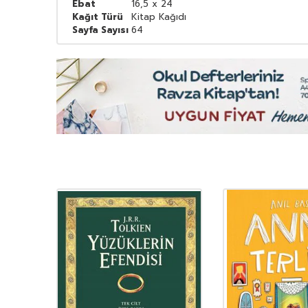
Ebat
16,5 x 24
Kağıt Türü
Kitap Kağıdı
Sayfa Sayısı
64