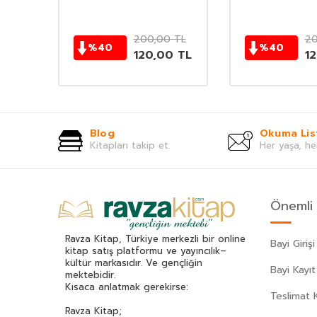
TL
200,00
TL
20
%
40
%
40
0
TL
120,00
TL
1
Blog
Okuma Lis
Kitapları takip et.
Her yaşa, he
Önemli 
Ravza Kitap, Türkiye merkezli bir online
Bayi Girişi
kitap satış platformu ve yayıncılık–
kültür markasıdır. Ve gençliğin
Bayi Kayıt
mektebidir.
Kısaca anlatmak gerekirse:
Teslimat K
Ravza Kitap;