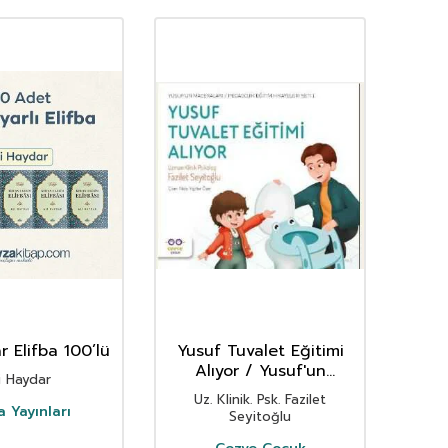
r Elifba 100’lü
Yusuf Tuvalet Eğitimi
Bi
Alıyor / Yusuf'un
Küçü
i Haydar
Maceraları / Pedagojik
Uz. Klinik. Psk. Fazilet
Eğitim Hikayeleri Seti 1
a Yayınları
Seyitoğlu