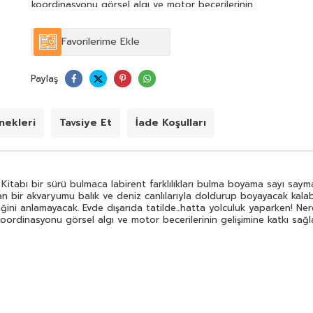
koordinasyonu görsel algı ve motor becerilerinin
gelişimine katkı sağlayacak çocuklar bu kitabı ellerinden
düşürmeyecek!
Favorilerime Ekle
Paylaş
ekleri
Tavsiye Et
İade Koşulları
Kitabı bir sürü bulmaca labirent farklılıkları bulma boyama sayı sayma v
an bir akvaryumu balık ve deniz canlılarıyla doldurup boyayacak kalab
iğini anlamayacak. Evde dışarıda tatilde...hatta yolculuk yaparken! Ner
oordinasyonu görsel algı ve motor becerilerinin gelişimine katkı sağ