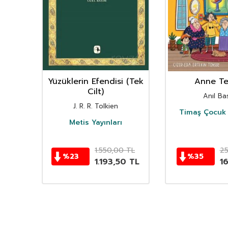
nın
Yüzüklerin Efendisi (Tek
Anne Ter
istan
Cilt)
Anıl Bas
i
J. R. R. Tolkien
Timaş Çocuk 
i
Metis Yayınları
TL
1.550,00
TL
2
%
23
%
35
TL
1.193,50
TL
1