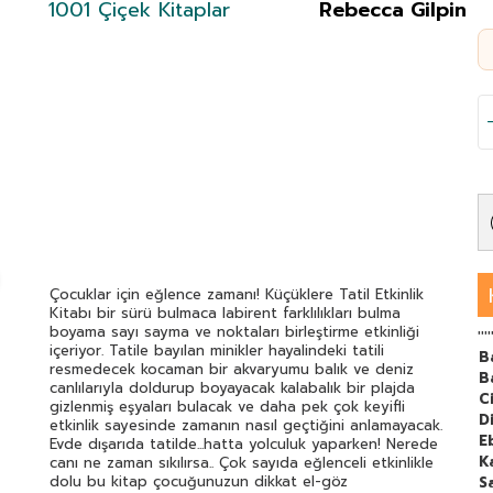
1001 Çiçek Kitaplar
Rebecca Gilpin
Çocuklar için eğlence zamanı! Küçüklere Tatil Etkinlik
Kitabı bir sürü bulmaca labirent farklılıkları bulma
boyama sayı sayma ve noktaları birleştirme etkinliği
''''
içeriyor. Tatile bayılan minikler hayalindeki tatili
B
resmedecek kocaman bir akvaryumu balık ve deniz
B
canlılarıyla doldurup boyayacak kalabalık bir plajda
C
gizlenmiş eşyaları bulacak ve daha pek çok keyifli
Di
etkinlik sayesinde zamanın nasıl geçtiğini anlamayacak.
E
Evde dışarıda tatilde...hatta yolculuk yaparken! Nerede
K
canı ne zaman sıkılırsa.. Çok sayıda eğlenceli etkinlikle
dolu bu kitap çocuğunuzun dikkat el-göz
S