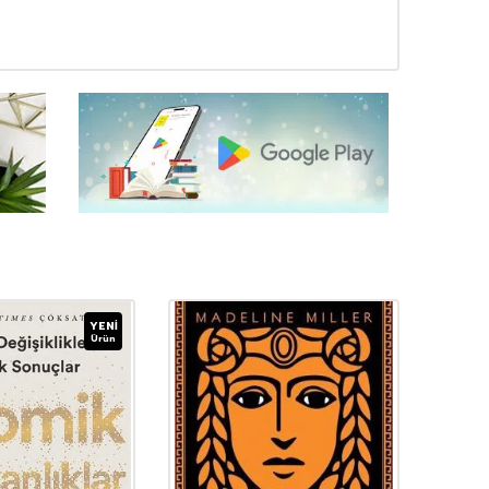
YENI
Ürün