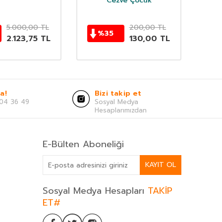
Cezve Çocuk
5.000,00
TL
200,00
TL
%
35
2.123,75
TL
130,00
TL
a!
Bizi takip et
04 36 49
Sosyal Medya
Hesaplarımızdan
E-Bülten Aboneliği
KAYIT OL
Sosyal Medya Hesapları
TAKİP
ET#