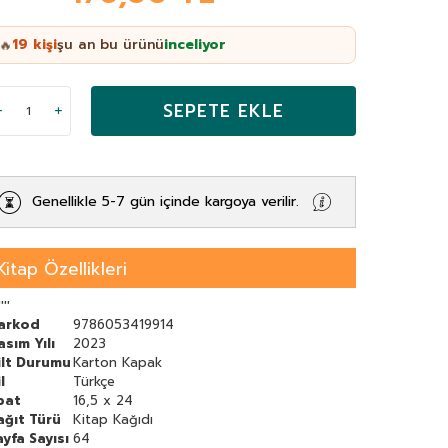
19
kişi
şu an bu ürünü
inceliyor
🔥
SEPETE EKLE
Genellikle 5-7 gün içinde kargoya verilir.
Kitap Özellikleri
''''
arkod
9786053419914
asım Yılı
2023
ilt Durumu
Karton Kapak
l
Türkçe
bat
16,5 x 24
ağıt Türü
Kitap Kağıdı
ayfa Sayısı
64