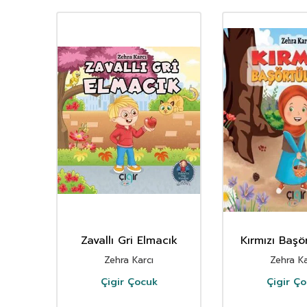
 /
Zavallı Gri Elmacık
Kırmızı Başö
or
Zehra Karcı
Zehra Ka
Çigir Çocuk
Çigir Ç