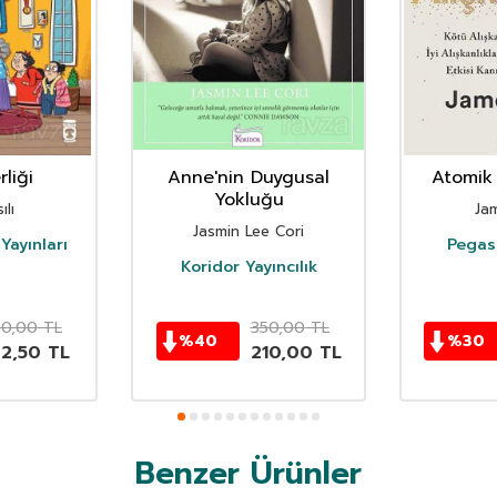
liği
Anne'nin Duygusal
Atomik 
Yokluğu
ılı
Ja
Jasmin Lee Cori
Yayınları
Pegasu
Koridor Yayıncılık
50,00
TL
350,00
TL
%
40
%
30
62,50
TL
210,00
TL
Benzer Ürünler