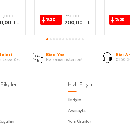
0,00
TL
250,00
TL
%
20
%
58
20,00
TL
200,00
TL
teleri
Bize Yaz
Bizi Ar
r tarza özel.
Ne zaman istersen!
0850 3
Bilgiler
Hızlı Erişim
İletişim
Anasayfa
oşulları
Yeni Ürünler