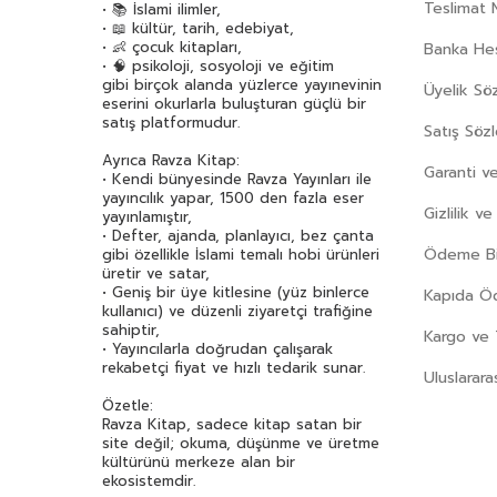
Teslimat 
• 📚 İslami ilimler,
• 📖 kültür, tarih, edebiyat,
• 👶 çocuk kitapları,
Banka Hes
• 🧠 psikoloji, sosyoloji ve eğitim
gibi birçok alanda yüzlerce yayınevinin
Üyelik Sö
eserini okurlarla buluşturan güçlü bir
satış platformudur.
Satış Söz
Ayrıca Ravza Kitap:
Garanti ve
• Kendi bünyesinde Ravza Yayınları ile
yayıncılık yapar, 1500 den fazla eser
Gizlilik v
yayınlamıştır,
• Defter, ajanda, planlayıcı, bez çanta
Ödeme Bil
gibi özellikle İslami temalı hobi ürünleri
üretir ve satar,
• Geniş bir üye kitlesine (yüz binlerce
Kapıda 
kullanıcı) ve düzenli ziyaretçi trafiğine
sahiptir,
Kargo ve 
• Yayıncılarla doğrudan çalışarak
rekabetçi fiyat ve hızlı tedarik sunar.
Uluslarara
Özetle:
Ravza Kitap, sadece kitap satan bir
site değil; okuma, düşünme ve üretme
kültürünü merkeze alan bir
ekosistemdir.