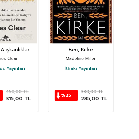
Alışkanlıklar
Ben, Kirke
mes Clear
Madeline Miller
s Yayınları
İthaki Yayınları
D
450,00
TL
380,00
TL
%
25
315,00
TL
285,00
TL