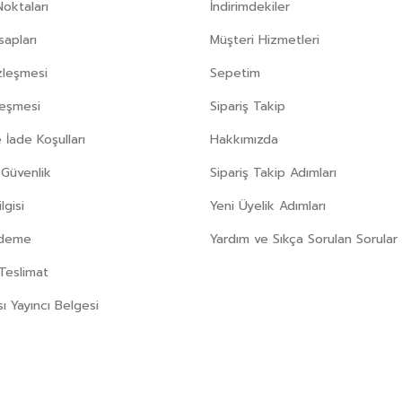
Noktaları
İndirimdekiler
apları
Müşteri Hizmetleri
zleşmesi
Sepetim
leşmesi
Sipariş Takip
 İade Koşulları
Hakkımızda
e Güvenlik
Sipariş Takip Adımları
gisi
Yeni Üyelik Adımları
Ödeme
Yardım ve Sıkça Sorulan Sorular
Teslimat
sı Yayıncı Belgesi