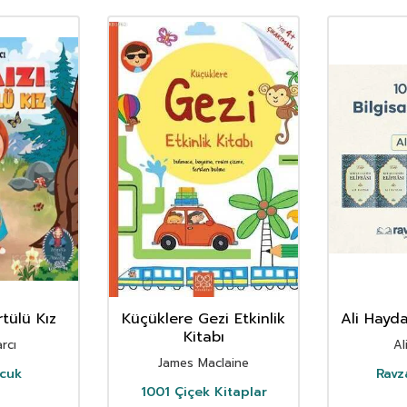
rtülü Kız
Küçüklere Gezi Etkinlik
Ali Hayda
Kitabı
rcı
Al
James Maclaine
ocuk
Ravz
1001 Çiçek Kitaplar