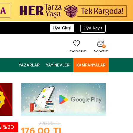
Üye Girişi
Üye Kayıt
0
Favorilerim
Sepetim
YAZARLAR
YAYINEVLERI
KAMPANYALAR
220,00
TL
20
%
176,00
TL