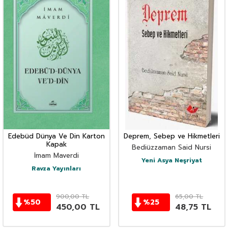
Edebüd Dünya Ve Din Karton
Deprem, Sebep ve Hikmetleri
Kapak
Bediüzzaman Said Nursi
İmam Maverdi
Yeni Asya Neşriyat
Ravza Yayınları
900,00
TL
65,00
TL
%
50
%
25
450,00
TL
48,75
TL