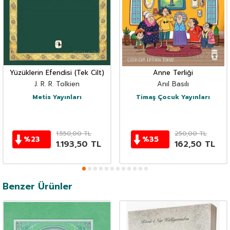
Yüzüklerin Efendisi (Tek Cilt)
Anne Terliği
J. R. R. Tolkien
Anıl Basılı
Metis Yayınları
Timaş Çocuk Yayınları
1.550,00
TL
250,00
TL
%
23
%
35
1.193,50
TL
162,50
TL
Benzer Ürünler