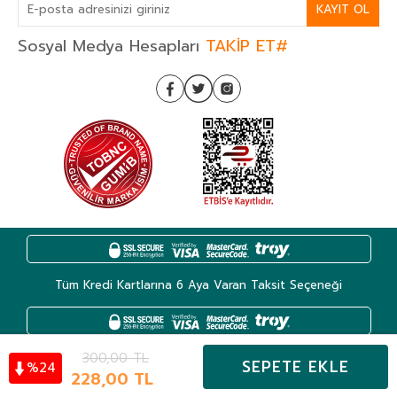
KAYIT OL
Sosyal Medya Hesapları
TAKİP ET#
Tüm Kredi Kartlarına 6 Aya Varan Taksit Seçeneği
300,00
TL
SEPETE EKLE
24
%
Kategoriler
228,00
TL
Hesabım
Favoriler
Sepet