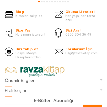
Blog
Okuma Listeleri
Kitapları takip et.
Her yaşa, her tarza
özel.
Bize Yaz
Bizi Ara!
Ne zaman istersen!
0850 304 36 49
Bizi takip et
Sorularınız İçin
Sosyal Medya
Bilgi@ravzakitap.com
Hesaplarımızdan
Önemli Bilgiler
Hızlı Erişim
E-Bülten Aboneliği