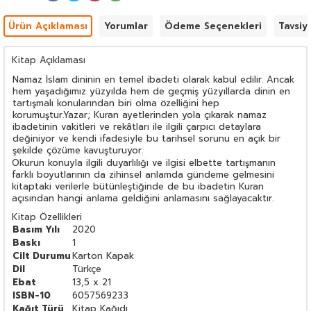
Ürün Açıklaması
Yorumlar
Ödeme Seçenekleri
Tavsiy
Kitap Açıklaması
Namaz İslam dininin en temel ibadeti olarak kabul edilir. Ancak
hem yaşadığımız yüzyılda hem de geçmiş yüzyıllarda dinin en
tartışmalı konularından biri olma özelliğini hep
korumuştur.Yazar; Kuran ayetlerinden yola çıkarak namaz
ibadetinin vakitleri ve rekâtları ile ilgili çarpıcı detaylara
değiniyor ve kendi ifadesiyle bu tarihsel sorunu en açık bir
şekilde çözüme kavuşturuyor.
Okurun konuyla ilgili duyarlılığı ve ilgisi elbette tartışmanın
farklı boyutlarının da zihinsel anlamda gündeme gelmesini
kitaptaki verilerle bütünleştiğinde de bu ibadetin Kuran
açısından hangi anlama geldiğini anlamasını sağlayacaktır.
Kitap Özellikleri
Basım Yılı
2020
Baskı
1
Cilt Durumu
Karton Kapak
Dil
Türkçe
Ebat
13,5 x 21
ISBN-10
6057569233
Kağıt Türü
Kitap Kağıdı