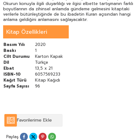
Okurun konuyla ilgili duyarlılığı ve ilgisi elbette tartışmanın farklı
boyutlarının da zihinsel anlamda gündeme gelmesini kitaptaki
verilerle bütünleştiğinde de bu ibadetin Kuran açısından hangi
anlama geldiğini anlamasını sağlayacaktır.
Kitap Özellikleri
Basım Yılı
2020
Baskı
1
Cilt Durumu
Karton Kapak
Dil
Türkçe
Ebat
13,5 x 21
ISBN-10
6057569233
Kağıt Türü
Kitap Kağıdı
Sayfa Sayısı
96
Favorilerime Ekle
Paylaş