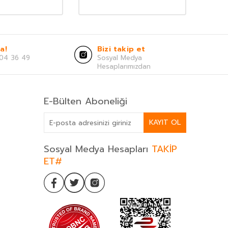
a!
Bizi takip et
04 36 49
Sosyal Medya
Hesaplarımızdan
E-Bülten Aboneliği
KAYIT OL
Sosyal Medya Hesapları
TAKİP
ET#