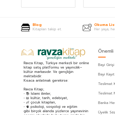
Blog
Okuma Lis
Kitapları takip et.
Her yaşa, he
Önemli 
Ravza Kitap, Türkiye merkezli bir online
Bayi Girişi
kitap satış platformu ve yayıncılık–
kültür markasıdır. Ve gençliğin
Bayi Kayıt
mektebidir.
Kısaca anlatmak gerekirse:
Teslimat K
Ravza Kitap;
Teslimat 
• 📚 İslami ilimler,
• 📖 kültür, tarih, edebiyat,
• 👶 çocuk kitapları,
Banka Hes
• 🧠 psikoloji, sosyoloji ve eğitim
gibi birçok alanda yüzlerce yayınevinin
Üyelik Sö