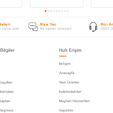
teleri
Bize Yaz
Bizi Ar
r tarza özel.
Ne zaman istersen!
0850 3
Bilgiler
Hızlı Erişim
İletişim
Anasayfa
oşulları
Yeni Ürünler
Noktaları
İndirimdekiler
apları
Müşteri Hizmetleri
zleşmesi
Sepetim