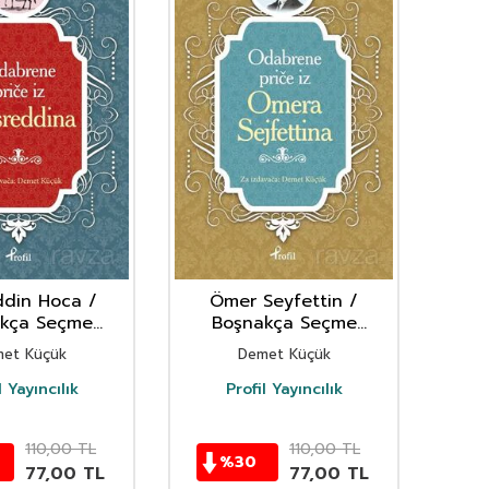
ddin Hoca /
Ömer Seyfettin /
Yunu
kça Seçme
Boşnakça Seçme
S
kayeler
Hikayeler
et Küçük
Demet Küçük
l Yayıncılık
Profil Yayıncılık
110,00
TL
110,00
TL
%
30
77,00
TL
77,00
TL