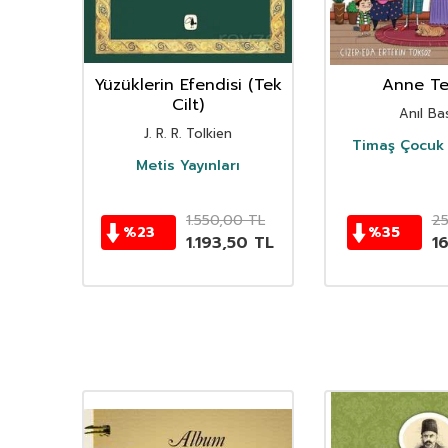
nın
Yüzüklerin Efendisi (Tek
Anne Ter
istan
Cilt)
Anıl Bas
i
J. R. R. Tolkien
Timaş Çocuk 
i
Metis Yayınları
TL
1.550,00
TL
2
%
23
%
35
TL
1.193,50
TL
1