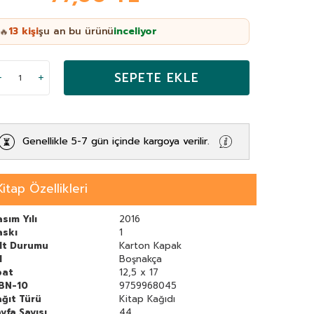
13
kişi
şu an bu ürünü
inceliyor
🔥
SEPETE EKLE
Genellikle 5-7 gün içinde kargoya verilir.
Kitap Özellikleri
sım Yılı
2016
askı
1
ilt Durumu
Karton Kapak
l
Boşnakça
bat
12,5 x 17
SBN-10
9759968045
ğıt Türü
Kitap Kağıdı
yfa Sayısı
44