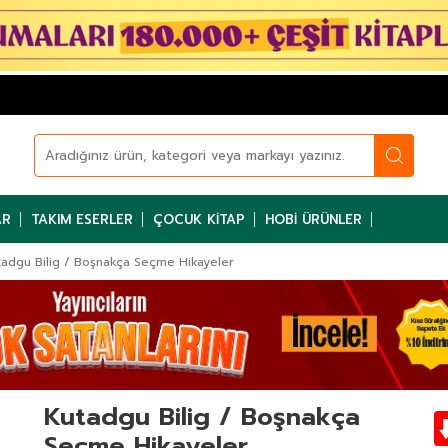
AR
TAKIM ESERLER
ÇOCUK KITAP
HOBI ÜRÜNLER
tadgu Bilig / Boşnakça Seçme Hikayeler
Kutadgu Bilig / Boşnakça
Seçme Hikayeler