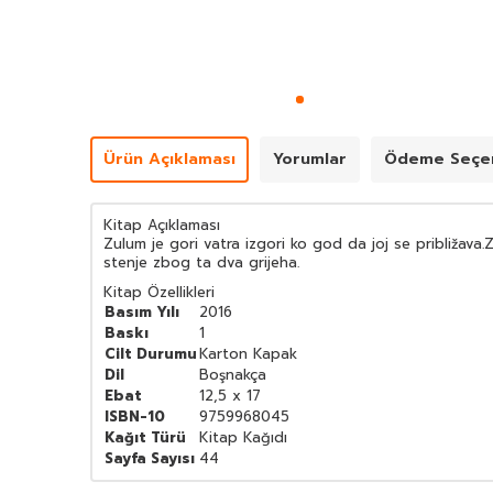
Ürün Açıklaması
Yorumlar
Ödeme Seçen
Kitap Açıklaması
Zulum je gori vatra izgori ko god da joj se približava
stenje zbog ta dva grijeha.
Kitap Özellikleri
Basım Yılı
2016
Baskı
1
Cilt Durumu
Karton Kapak
Dil
Boşnakça
Ebat
12,5 x 17
ISBN-10
9759968045
Kağıt Türü
Kitap Kağıdı
Sayfa Sayısı
44