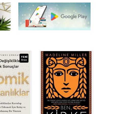
YENI
Ürün