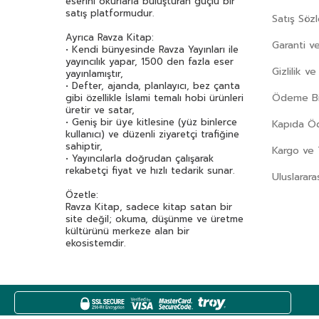
eserini okurlarla buluşturan güçlü bir
satış platformudur.
Satış Söz
Ayrıca Ravza Kitap:
Garanti ve
• Kendi bünyesinde Ravza Yayınları ile
yayıncılık yapar, 1500 den fazla eser
Gizlilik v
yayınlamıştır,
• Defter, ajanda, planlayıcı, bez çanta
Ödeme Bil
gibi özellikle İslami temalı hobi ürünleri
üretir ve satar,
• Geniş bir üye kitlesine (yüz binlerce
Kapıda 
kullanıcı) ve düzenli ziyaretçi trafiğine
sahiptir,
Kargo ve 
• Yayıncılarla doğrudan çalışarak
rekabetçi fiyat ve hızlı tedarik sunar.
Uluslarara
Özetle:
Ravza Kitap, sadece kitap satan bir
site değil; okuma, düşünme ve üretme
kültürünü merkeze alan bir
ekosistemdir.