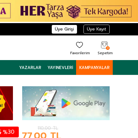
Üye Girişi
Üye Kayıt
0
Favorilerim
Sepetim
YAZARLAR
YAYINEVLERI
KAMPANYALAR
110,00
TL
30
%
77,00
TL