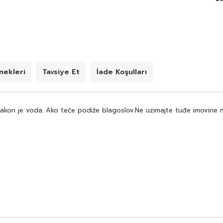
ekleri
Tavsiye Et
İade Koşulları
.Zakon je voda. Ako teče podiže blagoslov.Ne uzimajte tuđe imovine ne 