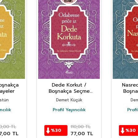
oşnakça
Dede Korkut /
Nasre
ayeler
Boşnakça Seçme
Boşna
Hikayeler
Hi
stün
Demet Küçük
Dem
ncılık
Profil Yayıncılık
Profi
10,00
TL
110,00
TL
%
30
%
30
7,00
TL
77,00
TL