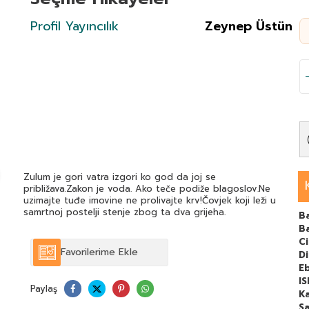
Profil Yayıncılık
Zeynep Üstün
Zulum je gori vatra izgori ko god da joj se
približava.Zakon je voda. Ako teče podiže blagoslov.Ne
uzimajte tuđe imovine ne prolivajte krv!Čovjek koji leži u
samrtnoj postelji stenje zbog ta dva grijeha.
Ba
B
C
Favorilerime Ekle
Di
E
I
Paylaş
Ka
Sa