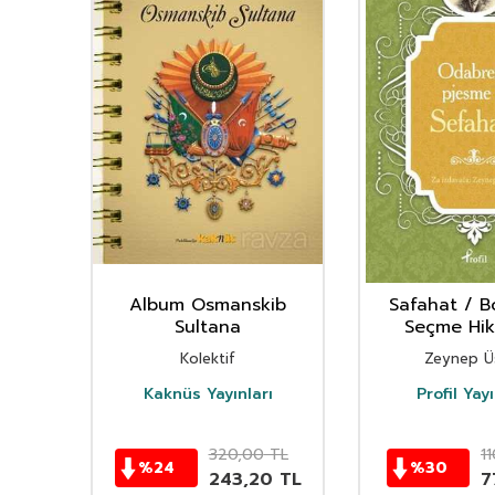
sno
Album Osmanskib
Safahat / B
Sultana
Seçme Hik
Kolektif
Zeynep Ü
vi
Kaknüs Yayınları
Profil Yayı
TL
320,00
TL
1
%
24
%
30
0
TL
243,20
TL
7