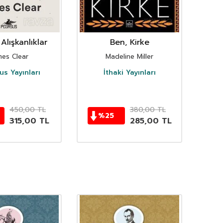
Alışkanlıklar
Ben, Kirke
mes Clear
Madeline Miller
s Yayınları
İthaki Yayınları
D
450,00
TL
380,00
TL
%
25
315,00
TL
285,00
TL