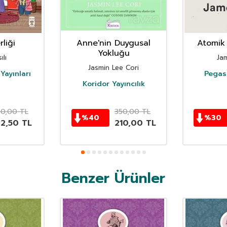
liği
Anne'nin Duygusal
Atomik 
Yokluğu
ılı
Ja
Jasmin Lee Cori
Yayınları
Pegasu
Koridor Yayıncılık
50,00
TL
350,00
TL
%
40
%
30
62,50
TL
210,00
TL
Benzer Ürünler