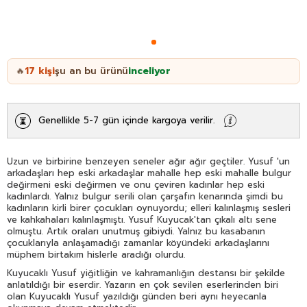
17
kişi
şu an bu ürünü
inceliyor
🔥
Genellikle 5-7 gün içinde kargoya verilir.
Uzun ve birbirine benzeyen seneler ağır ağır geçtiler. Yusuf 'un
arkadaşları hep eski arkadaşlar mahalle hep eski mahalle bulgur
değirmeni eski değirmen ve onu çeviren kadınlar hep eski
kadınlardı. Yalnız bulgur serili olan çarşafın kenarında şimdi bu
kadınların kirli birer çocukları oynuyordu; elleri kalınlaşmış sesleri
ve kahkahaları kalınlaşmıştı. Yusuf Kuyucak'tan çıkalı altı sene
olmuştu. Artık oraları unutmuş gibiydi. Yalnız bu kasabanın
çocuklarıyla anlaşamadığı zamanlar köyündeki arkadaşlarını
müphem birtakım hislerle aradığı olurdu.
Kuyucaklı Yusuf yiğitliğin ve kahramanlığın destansı bir şekilde
anlatıldığı bir eserdir. Yazarın en çok sevilen eserlerinden biri
olan Kuyucaklı Yusuf yazıldığı günden beri aynı heyecanla