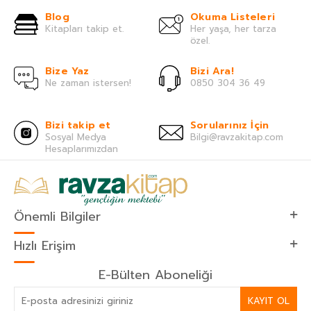
Blog
Okuma Listeleri
Kitapları takip et.
Her yaşa, her tarza
özel.
Bize Yaz
Bizi Ara!
Ne zaman istersen!
0850 304 36 49
Bizi takip et
Sorularınız İçin
Sosyal Medya
Bilgi@ravzakitap.com
Hesaplarımızdan
Önemli Bilgiler
Hızlı Erişim
E-Bülten Aboneliği
KAYIT OL