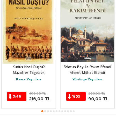
Kudüs Nasıl Düştü?
Felatun Bey İle Rakım Efendi
Muzaffer Taşyürek
Ahmet Mithat Efendi
Ravza Yayınları
Yörünge Yayınları
400,00
TL
200,00
TL
%
46
%
55
216,00
TL
90,00
TL