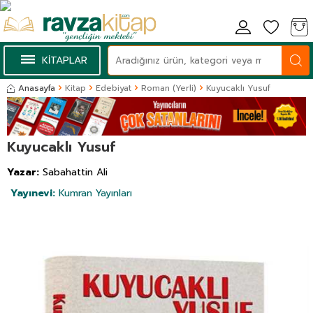
KİTAPLAR
Anasayfa
Kitap
Edebiyat
Roman (Yerli)
Kuyucaklı Yusuf
Kuyucaklı Yusuf
Yazar:
Sabahattin Ali
Yayınevi:
Kumran Yayınları