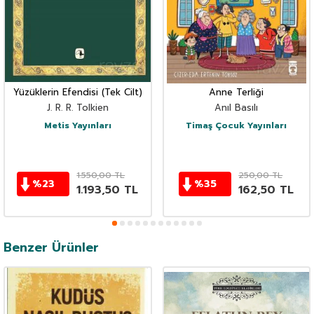
Yüzüklerin Efendisi (Tek Cilt)
Anne Terliği
J. R. R. Tolkien
Anıl Basılı
Metis Yayınları
Timaş Çocuk Yayınları
1.550,00
TL
250,00
TL
%
23
%
35
1.193,50
TL
162,50
TL
Benzer Ürünler