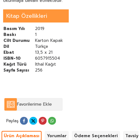
okunmaya devam etmektedir.
Kitap Özellikleri
Basım Yılı
2019
Baskı
1
Cilt Durumu
Karton Kapak
Dil
Türkçe
Ebat
13,5 x 21
ISBN-10
6057915504
Kağıt Türü
İthal Kağıt
Sayfa Sayısı
256
Favorilerime Ekle
Paylaş
Ürün Açıklaması
Yorumlar
Ödeme Seçenekleri
Tavsiy