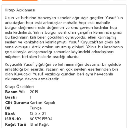
Kitap Açıklaması
Uzun ve birbirine benzeyen seneler ağır ağır geçtiler. Yusuf 'un
arkadaşları hep eski arkadaşlar mahalle hep eski mahalle
bulgur değirmeni eski değirmen ve onu çeviren kadınlar hep
eski kadınlardı. Yalnız bulgur serili olan çarşafın kenarında şimdi
bu kadınların kirli birer çocukları oynuyordu; elleri kalınlaşmış
sesleri ve kahkahaları kalınlaşmıştı. Yusuf Kuyucak'tan çıkalı altı
sene olmuştu. Artık oraları unutmuş gibiydi. Yalnız bu kasabanın
çocuklarıyla anlaşamadığı zamanlar köyündeki arkadaşlarını
müphem birtakım hislerle aradığı olurdu.
Kuyucaklı Yusuf yiğitliğin ve kahramanlığın destansı bir şekilde
anlatıldığı bir eserdir. Yazarın en çok sevilen eserlerinden biri
olan Kuyucaklı Yusuf yazıldığı günden beri aynı heyecanla
okunmaya devam etmektedir.
Kitap Özellikleri
Basım Yılı
2019
Baskı
1
Cilt Durumu
Karton Kapak
Dil
Türkçe
Ebat
13,5 x 21
ISBN-10
6057915504
Kağıt Türü
İthal Kağıt