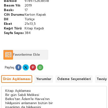
Barkod
9789752638518
Basım Yılı
2019
Baskı
17
Cilt Durumu
Karton Kapak
Dil
Türkçe
Ebat
21x13,5
Kağıt Türü
Kitap Kağıdı
Sayfa Sayısı
384
Favorilerime Ekle
Paylaş
Ürün Açıklaması
Yorumlar
Ödeme Seçenekleri
Tavsiy
Kitap Açıklaması
Bir gün Sabâ Melikesi
Belkıs'tan Âdem'le Havva'nın
hikâyesini anlamanın bütün bir
insanlığın da hikâyesini