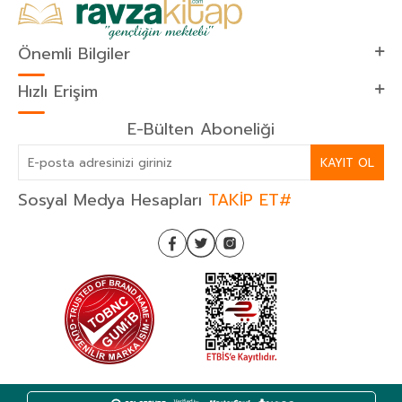
Önemli Bilgiler
Hızlı Erişim
E-Bülten Aboneliği
KAYIT OL
Sosyal Medya Hesapları
TAKİP ET#