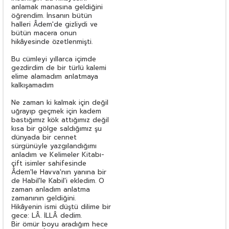
anlamak manasına geldiğini
öğrendim. İnsanın bütün
halleri Âdem'de gizliydi ve
bütün macera onun
hikâyesinde özetlenmişti.
Bu cümleyi yıllarca içimde
gezdirdim de bir türlü kalemi
elime alamadım anlatmaya
kalkışamadım
Ne zaman ki kalmak için değil
uğrayıp geçmek için kadem
bastığımız kök attığımız değil
kısa bir gölge saldığımız şu
dünyada bir cennet
sürgünüyle yazgılandığımı
anladım ve Kelimeler Kitabı-
çift isimler sahifesinde
Âdem'le Havva'nın yanına bir
de Habil'le Kabil'i ekledim. O
zaman anladım anlatma
zamanının geldiğini.
Hikâyenin ismi düştü dilime bir
gece: LÂ. İLLÂ dedim.
Bir ömür boyu aradığım hece