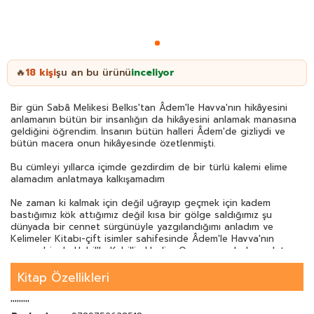
18
kişi
şu an bu ürünü
inceliyor
🔥
Bir gün Sabâ Melikesi Belkıs'tan Âdem'le Havva'nın hikâyesini
anlamanın bütün bir insanlığın da hikâyesini anlamak manasına
geldiğini öğrendim. İnsanın bütün halleri Âdem'de gizliydi ve
bütün macera onun hikâyesinde özetlenmişti.
Bu cümleyi yıllarca içimde gezdirdim de bir türlü kalemi elime
alamadım anlatmaya kalkışamadım
Ne zaman ki kalmak için değil uğrayıp geçmek için kadem
bastığımız kök attığımız değil kısa bir gölge saldığımız şu
dünyada bir cennet sürgünüyle yazgılandığımı anladım ve
Kelimeler Kitabı-çift isimler sahifesinde Âdem'le Havva'nın
yanına bir de Habil'le Kabil'i ekledim. O zaman anladım anlatma
zamanının geldiğini.
Hikâyenin ismi düştü dilime bir gece: LÂ. İLLÂ dedim.
Kitap Özellikleri
Bir ömür boyu aradığım hece harfinin LÂ olduğunu bildim.
'''''''''