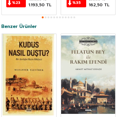
%
23
%
35
1.193,50
TL
162,50
TL
Benzer Ürünler