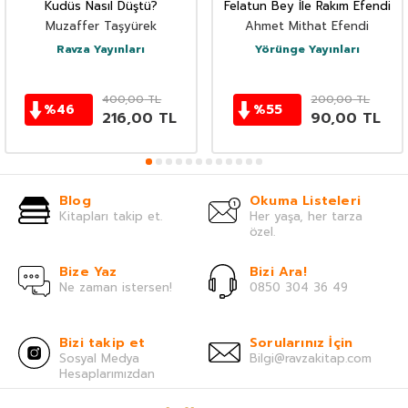
Kudüs Nasıl Düştü?
Felatun Bey İle Rakım Efendi
Muzaffer Taşyürek
Ahmet Mithat Efendi
Ravza Yayınları
Yörünge Yayınları
400,00
TL
200,00
TL
%
46
%
55
216,00
TL
90,00
TL
Blog
Okuma Listeleri
Kitapları takip et.
Her yaşa, her tarza
özel.
Bize Yaz
Bizi Ara!
Ne zaman istersen!
0850 304 36 49
Bizi takip et
Sorularınız İçin
Sosyal Medya
Bilgi@ravzakitap.com
Hesaplarımızdan