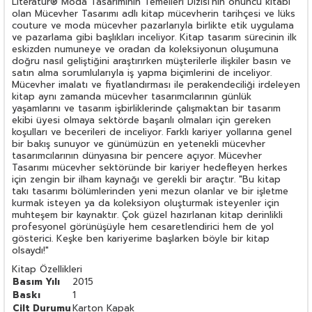
Literatür® Moda Tasarımının Temelleri Dizisi'nin onuncu kitabı
olan Mücevher Tasarımı adlı kitap mücevherin tarihçesi ve lüks
couture ve moda mücevher pazarlarıyla birlikte etik uygulama
ve pazarlama gibi başlıkları inceliyor. Kitap tasarım sürecinin ilk
eskizden numuneye ve oradan da koleksiyonun oluşumuna
doğru nasıl geliştiğini araştırırken müşterilerle ilişkiler basın ve
satın alma sorumlularıyla iş yapma biçimlerini de inceliyor.
Mücevher imalatı ve fiyatlandırması ile perakendeciliği irdeleyen
kitap aynı zamanda mücevher tasarımcılarının günlük
yaşamlarını ve tasarım işbirliklerinde çalışmaktan bir tasarım
ekibi üyesi olmaya sektörde başarılı olmaları için gereken
koşulları ve becerileri de inceliyor. Farklı kariyer yollarına genel
bir bakış sunuyor ve günümüzün en yetenekli mücevher
tasarımcılarının dünyasına bir pencere açıyor. Mücevher
Tasarımı mücevher sektöründe bir kariyer hedefleyen herkes
için zengin bir ilham kaynağı ve gerekli bir araçtır. "Bu kitap
takı tasarımı bölümlerinden yeni mezun olanlar ve bir işletme
kurmak isteyen ya da koleksiyon oluşturmak isteyenler için
muhteşem bir kaynaktır. Çok güzel hazırlanan kitap derinlikli
profesyonel görünüşüyle hem cesaretlendirici hem de yol
gösterici. Keşke ben kariyerime başlarken böyle bir kitap
olsaydı!"
Kitap Özellikleri
Basım Yılı
2015
Baskı
1
Cilt Durumu
Karton Kapak