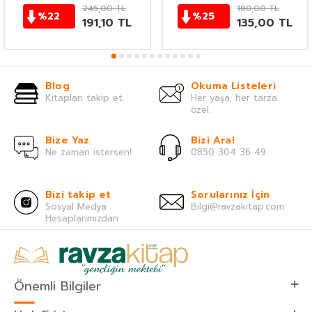
245,00
TL
180,00
TL
%
22
%
25
191,10
TL
135,00
TL
Blog
Okuma Listeleri
Kitapları takip et.
Her yaşa, her tarza
özel.
Bize Yaz
Bizi Ara!
Ne zaman istersen!
0850 304 36 49
Bizi takip et
Sorularınız İçin
Sosyal Medya
Bilgi@ravzakitap.com
Hesaplarımızdan
Önemli Bilgiler