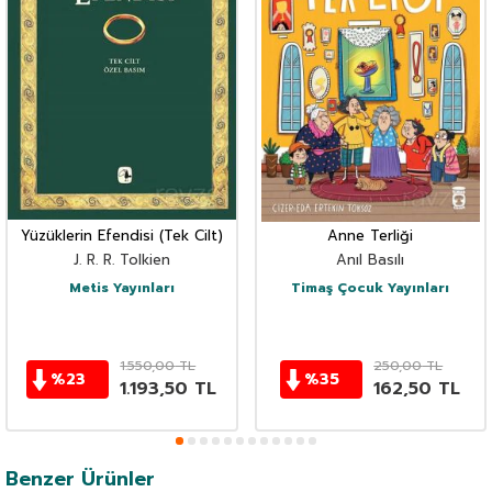
Yüzüklerin Efendisi (Tek Cilt)
Anne Terliği
J. R. R. Tolkien
Anıl Basılı
Metis Yayınları
Timaş Çocuk Yayınları
1.550,00
TL
250,00
TL
%
23
%
35
1.193,50
TL
162,50
TL
Benzer Ürünler