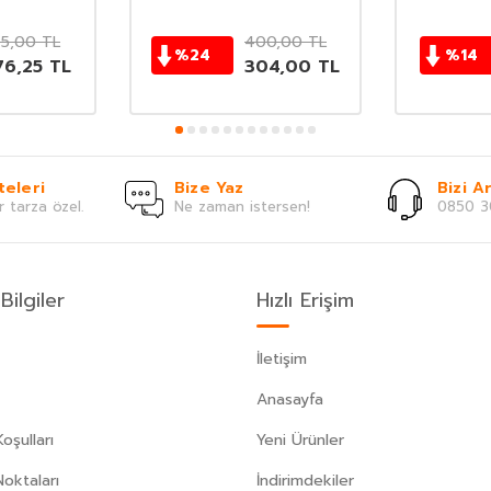
25,00
TL
400,00
TL
%
24
%
14
76,25
TL
304,00
TL
teleri
Bize Yaz
Bizi Ar
r tarza özel.
Ne zaman istersen!
0850 3
Bilgiler
Hızlı Erişim
İletişim
Anasayfa
oşulları
Yeni Ürünler
Noktaları
İndirimdekiler