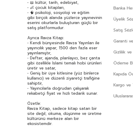
• 📖 kültür, tarih, edebiyat,
• 👶 çocuk kitapları,
Banka Hes
• 🧠 psikoloji, sosyoloji ve eğitim
gibi birçok alanda yüzlerce yayınevinin
Üyelik Sö
eserini okurlarla buluşturan güçlü bir
satış platformudur.
Satış Söz
Ayrıca Ravza Kitap:
Garanti ve
• Kendi bünyesinde Ravza Yayınları ile
yayıncılık yapar, 1500 den fazla eser
Gizlilik v
yayınlamıştır,
• Defter, ajanda, planlayıcı, bez çanta
Ödeme Bil
gibi özellikle İslami temalı hobi ürünleri
üretir ve satar,
• Geniş bir üye kitlesine (yüz binlerce
Kapıda 
kullanıcı) ve düzenli ziyaretçi trafiğine
sahiptir,
Kargo ve 
• Yayıncılarla doğrudan çalışarak
rekabetçi fiyat ve hızlı tedarik sunar.
Uluslarara
Özetle:
Ravza Kitap, sadece kitap satan bir
site değil; okuma, düşünme ve üretme
kültürünü merkeze alan bir
ekosistemdir.