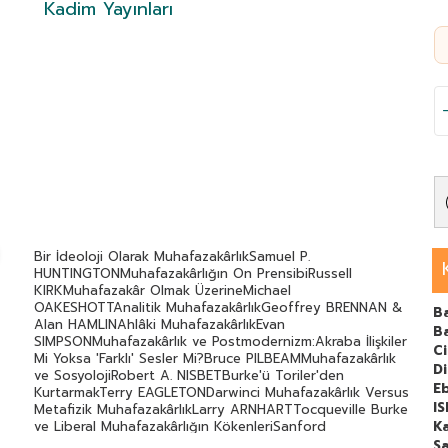
Kadim Yayınları
Bir İdeoloji Olarak MuhafazakârlıkSamuel P.
HUNTINGTONMuhafazakârlığın On PrensibiRussell
KIRKMuhafazakâr Olmak ÜzerineMichael
OAKESHOTTAnalitik MuhafazakârlıkGeoffrey BRENNAN &
Ba
Alan HAMLINAhlâki MuhafazakârlıkEvan
B
SIMPSONMuhafazakârlık ve Postmodernizm:Akraba İlişkiler
C
Mi Yoksa 'Farklı' Sesler Mi?Bruce PILBEAMMuhafazakârlık
Di
ve SosyolojiRobert A. NISBETBurke'ü Toriler'den
E
KurtarmakTerry EAGLETONDarwinci Muhafazakârlık Versus
I
Metafizik MuhafazakârlıkLarry ARNHARTTocqueville Burke
ve Liberal Muhafazakârlığın KökenleriSanford
Ka
LAKOFFEdmund Burke ve F. A. Hayek'in Liberalizmi &
Sa