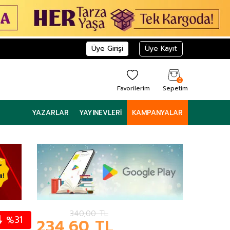
Üye Girişi
Üye Kayıt
0
Favorilerim
Sepetim
YAZARLAR
YAYINEVLERI
KAMPANYALAR
340,00
TL
31
%
234,60
TL