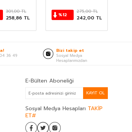
301,00
TL
275,00
TL
%
12
258,86
TL
242,00
TL
a!
Bizi takip et
04 36 49
Sosyal Medya
Hesaplarımızdan
E-Bülten Aboneliği
KAYIT OL
Sosyal Medya Hesapları
TAKİP
ET#