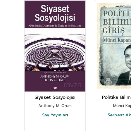
ğı
Siyaset Sosyolojisi
Politika Bilim
mi
Anthony M. Orum
Münci Ka
ezici
Say Yayınları
Serbest A