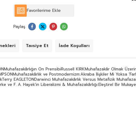
Muhafazakârlığı:Eleştirel Bir MukayeseLinda C.
RAEDERHume ve MuhafazakârlıkSheldon S. WOLIN
Favorilerime Ekle
Paylaş
ekleri
Tavsiye Et
İade Koşulları
TONMuhafazakârlığın On PrensibiRussell KIRKMuhafazakâr Olmak Üzer
SONMuhafazakârlık ve Postmodernizm:Akraba İlişkiler Mi Yoksa 'Fark
akTerry EAGLETONDarwinci Muhafazakârlık Versus Metafizik Muhafaza
 ve F. A. Hayek'in Liberalizmi & Muhafazakârlığı:Eleştirel Bir Muka