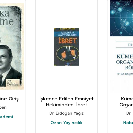
ine Giriş
İşkence Edilen Emniyet
Küme
Hekiminden: İbret
Organ
pani
Bölgeleri
Dr. Erdoğan Yağız
Dr.
Üzerine
kademi
Ozan Yayıncılık
Nobe