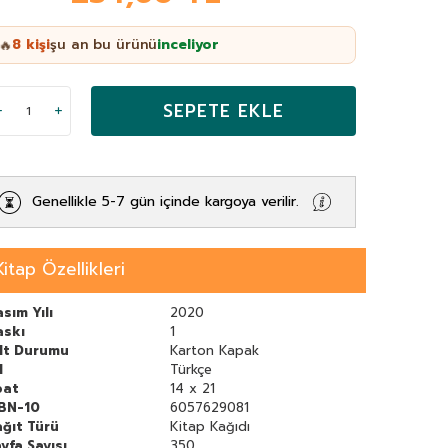
8
kişi
şu an bu ürünü
inceliyor
🔥
SEPETE EKLE
Genellikle 5-7 gün içinde kargoya verilir.
Kitap Özellikleri
sım Yılı
2020
askı
1
ilt Durumu
Karton Kapak
l
Türkçe
bat
14 x 21
SBN-10
6057629081
ğıt Türü
Kitap Kağıdı
yfa Sayısı
350