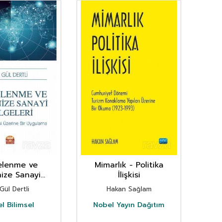
lenme ve
Mimarlık - Politika
ize Sanayi
İlişkisi
Po
: TR 63 Bölgesi
İşbir
 Gül Dertli
Hakan Sağlam
Dr
 Bir Uygulama
l Bilimsel
Nobel Yayın Dağıtım