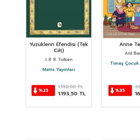
nın
Yüzüklerin Efendisi (Tek
Anne Ter
istan
Cilt)
Anıl Bas
i
J. R. R. Tolkien
Timaş Çocuk 
i
Metis Yayınları
TL
1.550,00
TL
2
%
23
%
35
TL
1.193,50
TL
1