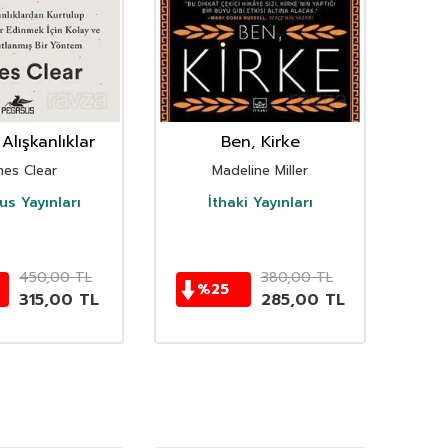
Alışkanlıklar
Ben, Kirke
mes Clear
Madeline Miller
s Yayınları
İthaki Yayınları
D
450,00
TL
380,00
TL
%
25
315,00
TL
285,00
TL