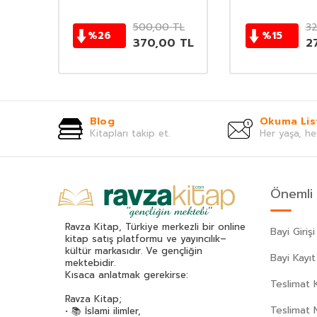
TL
500,00
TL
3
%
26
%
15
0
TL
370,00
TL
2
Blog
Okuma Lis
Kitapları takip et.
Her yaşa, he
Önemli 
Ravza Kitap, Türkiye merkezli bir online
Bayi Girişi
kitap satış platformu ve yayıncılık–
kültür markasıdır. Ve gençliğin
Bayi Kayıt
mektebidir.
Kısaca anlatmak gerekirse:
Teslimat K
Ravza Kitap;
Teslimat 
• 📚 İslami ilimler,