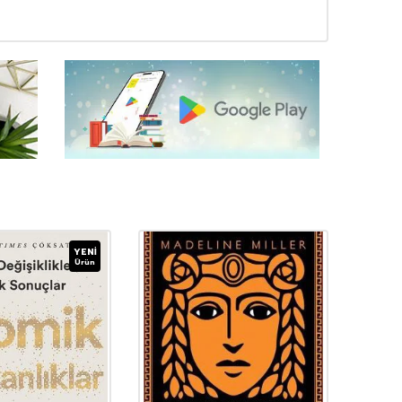
YENI
Ürün