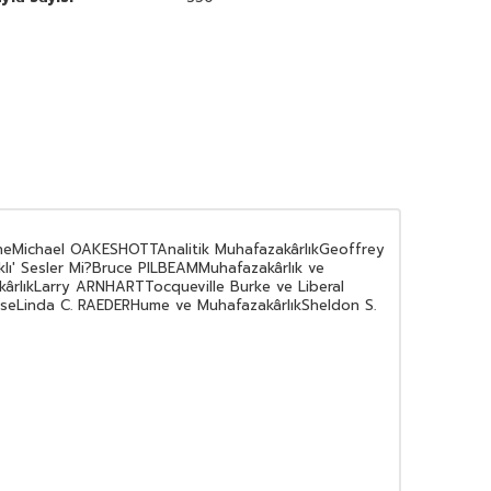
ineMichael OAKESHOTTAnalitik MuhafazakârlıkGeoffrey
lı' Sesler Mi?Bruce PILBEAMMuhafazakârlık ve
kârlıkLarry ARNHARTTocqueville Burke ve Liberal
yeseLinda C. RAEDERHume ve MuhafazakârlıkSheldon S.