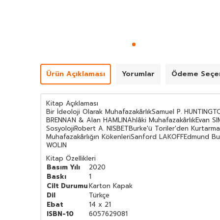
Ürün Açıklaması
Yorumlar
Ödeme Seçen
Kitap Açıklaması
Bir İdeoloji Olarak MuhafazakârlıkSamuel P. HUNTING
BRENNAN & Alan HAMLINAhlâki MuhafazakârlıkEvan SIMP
SosyolojiRobert A. NISBETBurke'ü Toriler'den Kurtarm
Muhafazakârlığın KökenleriSanford LAKOFFEdmund Burke
WOLIN
Kitap Özellikleri
Basım Yılı
2020
Baskı
1
Cilt Durumu
Karton Kapak
Dil
Türkçe
Ebat
14 x 21
ISBN-10
6057629081