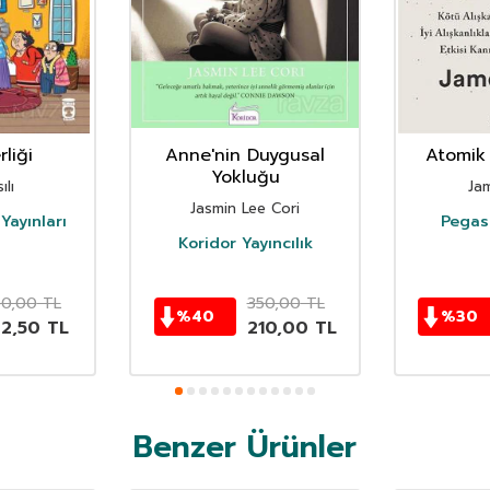
liği
Anne'nin Duygusal
Atomik 
Yokluğu
ılı
Ja
Jasmin Lee Cori
Yayınları
Pegasu
Koridor Yayıncılık
50,00
TL
350,00
TL
%
40
%
30
62,50
TL
210,00
TL
Benzer Ürünler