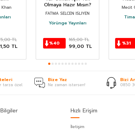
Olmaya Hazır Mısın?
i Khan
Mecit 
FATMA SELCEN ISLIYEN
nları
Timaş
Yörünge Yayınları
75,00
TL
165,00
TL
%
40
%
31
1,50
TL
99,00
TL
teleri
Bize Yaz
Bizi Ar
r tarza özel.
Ne zaman istersen!
0850 3
Bilgiler
Hızlı Erişim
İletişim