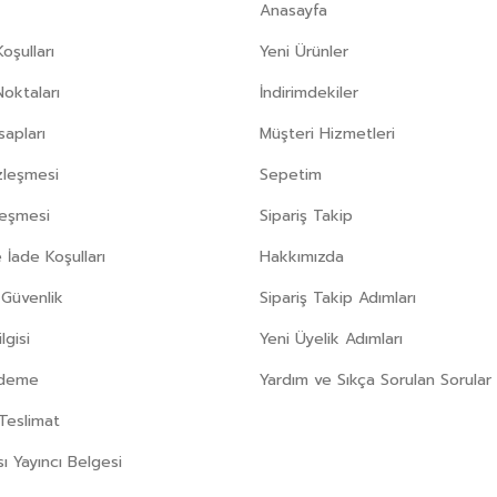
Anasayfa
oşulları
Yeni Ürünler
Noktaları
İndirimdekiler
apları
Müşteri Hizmetleri
zleşmesi
Sepetim
leşmesi
Sipariş Takip
 İade Koşulları
Hakkımızda
e Güvenlik
Sipariş Takip Adımları
gisi
Yeni Üyelik Adımları
Ödeme
Yardım ve Sıkça Sorulan Sorular
Teslimat
sı Yayıncı Belgesi