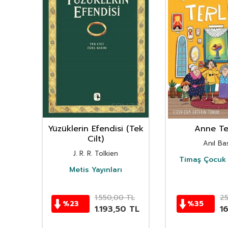
nın
Yüzüklerin Efendisi (Tek
Anne Ter
istan
Cilt)
Anıl Bas
i
J. R. R. Tolkien
Timaş Çocuk 
i
Metis Yayınları
TL
1.550,00
TL
2
%
23
%
35
TL
1.193,50
TL
1