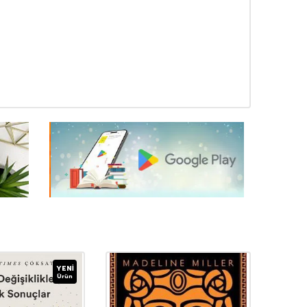
YENI
Ürün