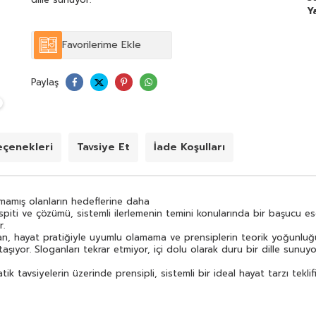
Y
Gereksiz stresler ve yaygın bunalımlara set çeken pratik
tavsiyelerin üzerinde prensipli, sistemli bir ideal hayat
Favorilerime Ekle
tarzı teklifi ortaya koyuyor.
Paylaş
çenekleri
Tavsiye Et
İade Koşulları
amamış olanların hedeflerine daha
spiti ve çözümü, sistemli ilerlemenin temini konularında bir başucu es
r.
n, hayat pratiğiyle uyumlu olamama ve prensiplerin teorik yoğunluğund
şıyor. Sloganları tekrar etmiyor, içi dolu olarak duru bir dille sunuyo
k tavsiyelerin üzerinde prensipli, sistemli bir ideal hayat tarzı teklif