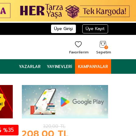
Üye Girişi
Üye Kayıt
0
Favorilerim
Sepetim
YAZARLAR
YAYINEVLERI
KAMPANYALAR
320,00
TL
35
%
208,00
TL