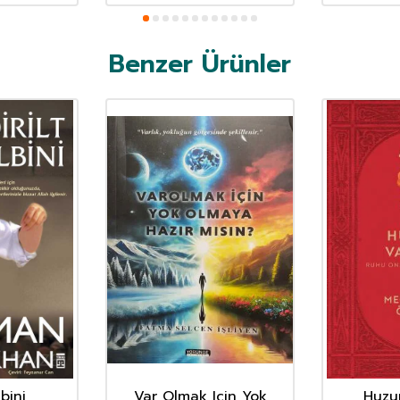
Benzer Ürünler
lbini
Var Olmak Için Yok
Huzu