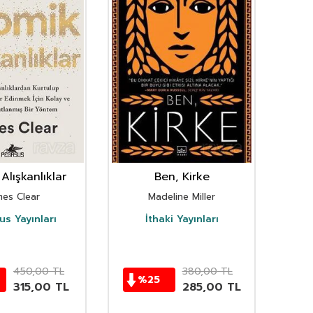
Alışkanlıklar
Ben, Kirke
mes Clear
Madeline Miller
s Yayınları
İthaki Yayınları
D
450,00
TL
380,00
TL
%
25
315,00
TL
285,00
TL