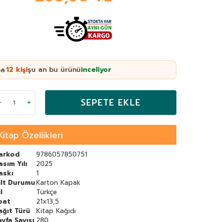
12
kişi
şu an bu ürünü
inceliyor
🔥
SEPETE EKLE
Kitap Özellikleri
arkod
9786057850751
asım Yılı
2025
askı
1
ilt Durumu
Karton Kapak
l
Türkçe
bat
21x13,5
ağıt Türü
Kitap Kağıdı
ayfa Sayısı
280