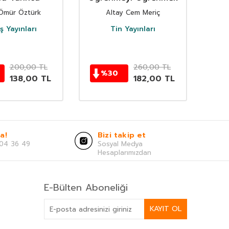
Ömür Öztürk
Altay Cem Meriç
 Yayınları
Tin Yayınları
200,00
TL
260,00
TL
%
30
138,00
TL
182,00
TL
a!
Bizi takip et
04 36 49
Sosyal Medya
Hesaplarımızdan
E-Bülten Aboneliği
KAYIT OL