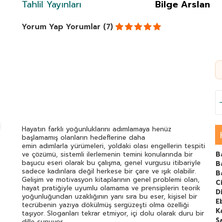
Tahlil Yayınları
Bilge Arslan
Yorum Yap
Yorumlar (7)
Hayatın farklı yoğunluklarını adımlamaya henüz
başlamamış olanların hedeflerine daha
emin adımlarla yürümeleri, yoldaki olası engellerin tespiti
ve çözümü, sistemli ilerlemenin temini konularında bir
B
başucu eseri olarak bu çalışma, genel vurgusu itibariyle
B
sadece kadınlara değil herkese bir çare ve ışık olabilir.
B
Gelişim ve motivasyon kitaplarının genel problemi olan,
C
hayat pratiğiyle uyumlu olamama ve prensiplerin teorik
Di
yoğunluğundan uzaklığının yanı sıra bu eser, kişisel bir
E
tecrübenin yazıya dökülmüş sergüzeşti olma özelliği
K
taşıyor. Sloganları tekrar etmiyor, içi dolu olarak duru bir
S
dille sunuyor.