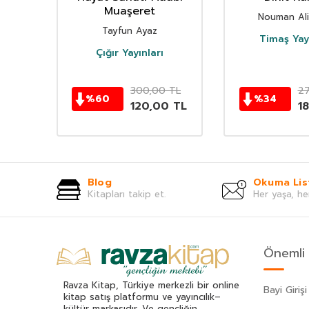
Muaşeret
Nouman Al
Tayfun Ayaz
Timaş Yayı
Çığır Yayınları
TL
300,00
TL
2
%
60
%
34
0
TL
120,00
TL
18
Blog
Okuma Lis
Kitapları takip et.
Her yaşa, he
Önemli 
Ravza Kitap, Türkiye merkezli bir online
Bayi Girişi
kitap satış platformu ve yayıncılık–
kültür markasıdır. Ve gençliğin