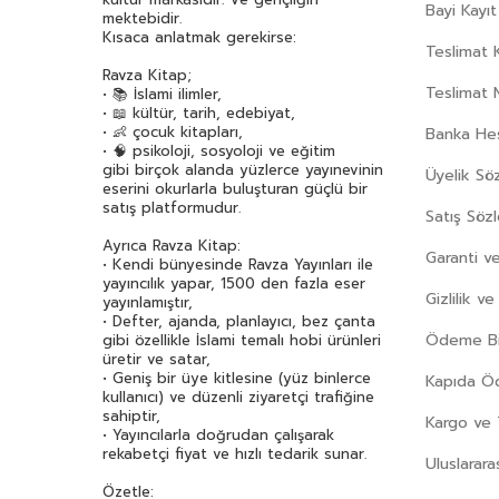
Bayi Kayıt
mektebidir.
Kısaca anlatmak gerekirse:
Teslimat K
Ravza Kitap;
Teslimat 
• 📚 İslami ilimler,
• 📖 kültür, tarih, edebiyat,
• 👶 çocuk kitapları,
Banka Hes
• 🧠 psikoloji, sosyoloji ve eğitim
gibi birçok alanda yüzlerce yayınevinin
Üyelik Sö
eserini okurlarla buluşturan güçlü bir
satış platformudur.
Satış Söz
Ayrıca Ravza Kitap:
Garanti ve
• Kendi bünyesinde Ravza Yayınları ile
yayıncılık yapar, 1500 den fazla eser
Gizlilik v
yayınlamıştır,
• Defter, ajanda, planlayıcı, bez çanta
Ödeme Bil
gibi özellikle İslami temalı hobi ürünleri
üretir ve satar,
• Geniş bir üye kitlesine (yüz binlerce
Kapıda 
kullanıcı) ve düzenli ziyaretçi trafiğine
sahiptir,
Kargo ve 
• Yayıncılarla doğrudan çalışarak
rekabetçi fiyat ve hızlı tedarik sunar.
Uluslarara
Özetle: