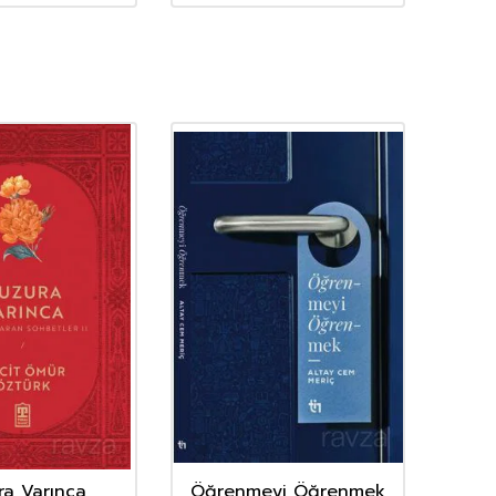
ra Varınca
Öğrenmeyi Öğrenmek
Kend