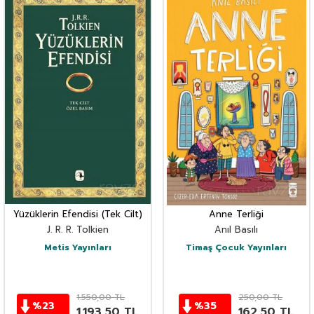
Yüzüklerin Efendisi (Tek Cilt)
Anne Terliği
J. R. R. Tolkien
Anıl Basılı
Metis Yayınları
Timaş Çocuk Yayınları
1.550,00
TL
250,00
TL
%
23
%
35
1.193,50
TL
162,50
TL