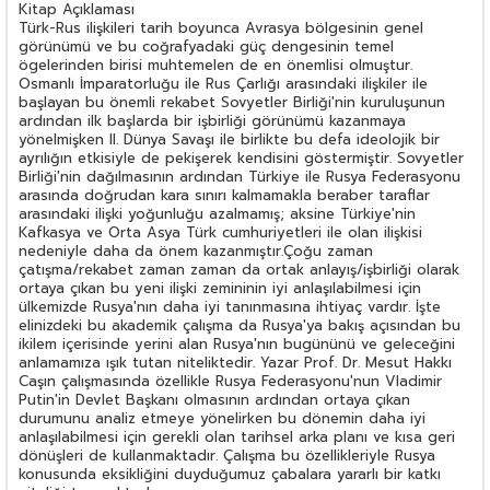
Kitap Açıklaması
Türk-Rus ilişkileri tarih boyunca Avrasya bölgesinin genel
görünümü ve bu coğrafyadaki güç dengesinin temel
ögelerinden birisi muhtemelen de en önemlisi olmuştur.
Osmanlı İmparatorluğu ile Rus Çarlığı arasındaki ilişkiler ile
başlayan bu önemli rekabet Sovyetler Birliği'nin kuruluşunun
ardından ilk başlarda bir işbirliği görünümü kazanmaya
yönelmişken II. Dünya Savaşı ile birlikte bu defa ideolojik bir
ayrılığın etkisiyle de pekişerek kendisini göstermiştir. Sovyetler
Birliği'nin dağılmasının ardından Türkiye ile Rusya Federasyonu
arasında doğrudan kara sınırı kalmamakla beraber taraflar
arasındaki ilişki yoğunluğu azalmamış; aksine Türkiye'nin
Kafkasya ve Orta Asya Türk cumhuriyetleri ile olan ilişkisi
nedeniyle daha da önem kazanmıştır.Çoğu zaman
çatışma/rekabet zaman zaman da ortak anlayış/işbirliği olarak
ortaya çıkan bu yeni ilişki zemininin iyi anlaşılabilmesi için
ülkemizde Rusya'nın daha iyi tanınmasına ihtiyaç vardır. İşte
elinizdeki bu akademik çalışma da Rusya'ya bakış açısından bu
ikilem içerisinde yerini alan Rusya'nın bugününü ve geleceğini
anlamamıza ışık tutan niteliktedir. Yazar Prof. Dr. Mesut Hakkı
Caşın çalışmasında özel­likle Rusya Federasyonu'nun Vladimir
Putin'in Devlet Başkanı olmasının ardından ortaya çıkan
durumunu analiz etmeye yönelirken bu dönemin daha iyi
anlaşılabilmesi için gerekli olan tarihsel arka planı ve kısa geri
dönüşleri de kullanmaktadır. Çalışma bu özellikleriyle Rusya
konusunda eksikliğini duyduğumuz çabalara yararlı bir katkı