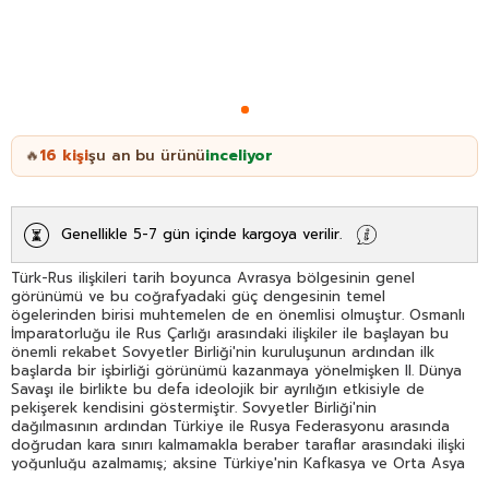
16
kişi
şu an bu ürünü
inceliyor
🔥
Genellikle 5-7 gün içinde kargoya verilir.
Türk-Rus ilişkileri tarih boyunca Avrasya bölgesinin genel
görünümü ve bu coğrafyadaki güç dengesinin temel
ögelerinden birisi muhtemelen de en önemlisi olmuştur. Osmanlı
İmparatorluğu ile Rus Çarlığı arasındaki ilişkiler ile başlayan bu
önemli rekabet Sovyetler Birliği'nin kuruluşunun ardından ilk
başlarda bir işbirliği görünümü kazanmaya yönelmişken II. Dünya
Savaşı ile birlikte bu defa ideolojik bir ayrılığın etkisiyle de
pekişerek kendisini göstermiştir. Sovyetler Birliği'nin
dağılmasının ardından Türkiye ile Rusya Federasyonu arasında
doğrudan kara sınırı kalmamakla beraber taraflar arasındaki ilişki
yoğunluğu azalmamış; aksine Türkiye'nin Kafkasya ve Orta Asya
Türk cumhuriyetleri ile olan ilişkisi nedeniyle daha da önem