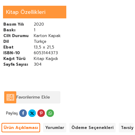
Richard Leppert. Nü yalnızca sanat alanının profesyonellerine ve
öğrencilerine değil aynı zamanda sanat eserlerini
Kitap Özellikleri
değerlendirebilmeyi ve yorumlamayı isteyen herkese yol
gösteriyor...
Basım Yılı
2020
Baskı
1
Cilt Durumu
Karton Kapak
Dil
Türkçe
Ebat
13,5 x 21,5
ISBN-10
6053144373
Kağıt Türü
Kitap Kağıdı
Sayfa Sayısı
304
Favorilerime Ekle
Paylaş
Ürün Açıklaması
Yorumlar
Ödeme Seçenekleri
Tavsiy