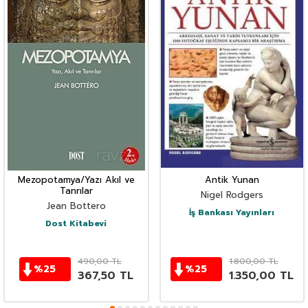
Mezopotamya/Yazı Akıl ve
Antik Yunan
Tanrılar
Nigel Rodgers
Jean Bottero
İş Bankası Yayınları
Dost Kitabevi
490,00
TL
1.800,00
TL
%
25
%
25
367,50
TL
1.350,00
TL