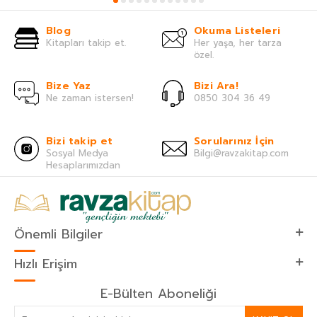
Blog
Okuma Listeleri
Kitapları takip et.
Her yaşa, her tarza
özel.
Bize Yaz
Bizi Ara!
Ne zaman istersen!
0850 304 36 49
Bizi takip et
Sorularınız İçin
Sosyal Medya
Bilgi@ravzakitap.com
Hesaplarımızdan
Önemli Bilgiler
Hızlı Erişim
E-Bülten Aboneliği