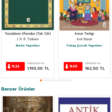
Yüzüklerin Efendisi (Tek Cilt)
Anne Terliği
J. R. R. Tolkien
Anıl Basılı
Metis Yayınları
Timaş Çocuk Yayınları
1.550,00
TL
250,00
TL
%
23
%
35
1.193,50
TL
162,50
TL
Benzer Ürünler