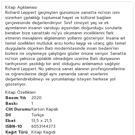
Kitap Açıklaması
Richard Leppert geçmişten günümüze sanatta nü'nün izini
sürerken çıplaklığı toplumsal hayat ve kültürel bağlam
çerçevesinde değerlendiriyor. Sınıf cinsiyet yaş ve ırk
ayrımlarının insanın varoluşu açısından doğurduğu sorularla
beraber bize sanattaki nü'yü okumanın inceliklerini fark
etmenin mesajlarını algılamanın yollarını gösteriyor. İnsana ait
temel özellikleri mutluluk arzu korku kaygı ve utanç gibi temel
duygularla ölçerken Batı modernitesinde insan bedeni'nin
bizlere ne söylemeye çalıştığını gözler önüne seriyor. Sanatta
nü'nün yalnızca çıplaklık olmadığını üzerine Batı dünyasının
tarihçesinin yazıldığı bir anıt olduğunu anlamamızı sağlıyor
Richard Leppert. Nü yalnızca sanat alanının profesyonellerine
ve öğrencilerine değil aynı zamanda sanat eserlerini
değerlendirebilmeyi ve yorumlamayı isteyen herkese yol
gösteriyor...
Kitap Özellikleri
Basım Yılı
2020
Baskı
1
Cilt Durumu
Karton Kapak
Dil
Türkçe
Ebat
13,5 x 21,5
ISBN-10
6053144373
Kağıt Türü
Kitap Kağıdı