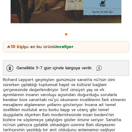
10
kişi
şu an bu ürünü
inceliyor
🔥
Genellikle 5-7 gün içinde kargoya verilir.
Richard Leppert geçmişten günümüze sanatta nü'nün izini
sürerken çıplaklığı toplumsal hayat ve kültürel bağlam
çerçevesinde değerlendiriyor. Sınıf cinsiyet yaş ve ırk
ayrımlarının insanın varoluşu açısından doğurduğu sorularla
beraber bize sanattaki nü'yü okumanın inceliklerini fark etmenin
mesajlarını algılamanın yollarını gösteriyor. İnsana ait temel
özellikleri mutluluk arzu korku kaygı ve utanç gibi temel
duygularla ölçerken Batı modernitesinde insan bedeni'nin
bizlere ne söylemeye çalıştığını gözler önüne seriyor. Sanatta
nü'nün yalnızca çıplaklık olmadığını üzerine Batı dünyasının
tarihçesinin yazıldığı bir anıt olduğunu anlamamızı sağlıyor