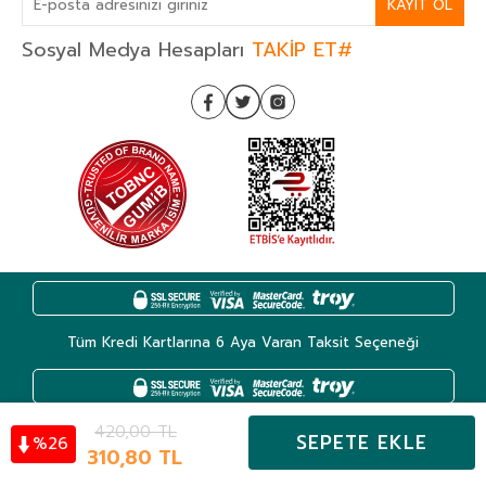
KAYIT OL
Sosyal Medya Hesapları
TAKİP ET#
Tüm Kredi Kartlarına 6 Aya Varan Taksit Seçeneği
420,00
TL
SEPETE EKLE
26
%
Kategoriler
310,80
TL
Hesabım
Favoriler
Sepet