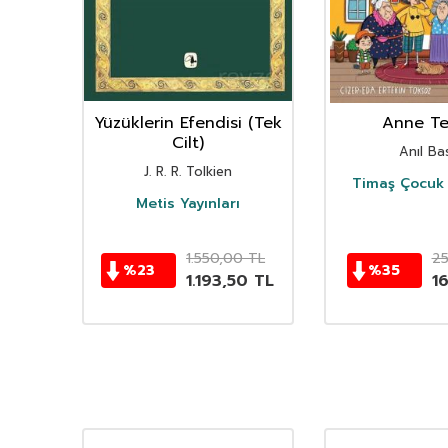
nın
Yüzüklerin Efendisi (Tek
Anne Ter
istan
Cilt)
Anıl Bas
i
J. R. R. Tolkien
Timaş Çocuk 
i
Metis Yayınları
TL
1.550,00
TL
2
%
23
%
35
TL
1.193,50
TL
1