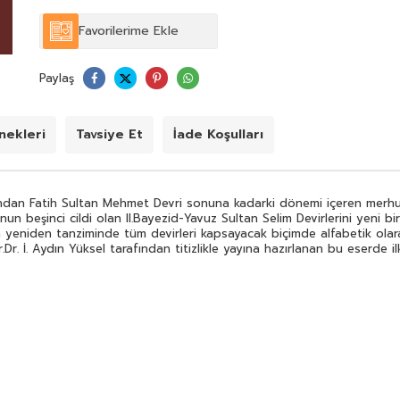
ciltte yer alan bilgiler tekrar incelenmiş yeni bilgiler ve
yeni renkli resimler ilave edilmiştir.
Favorilerime Ekle
Paylaş
ekleri
Tavsiye Et
İade Koşulları
ından Fatih Sultan Mehmet Devri sonuna kadarki dönemi içeren merhum
unun beşinci cildi olan II.Bayezid-Yavuz Sultan Selim Devirlerini yeni b
in yeniden tanziminde tüm devirleri kapsayacak biçimde alfabetik olar
ır.Dr. İ. Aydın Yüksel tarafından titizlikle yayına hazırlanan bu eserde i