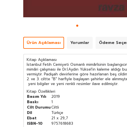
Ürün Açıklaması
Yorumlar
Ödeme Seçen
Kitap Açıklaması
İstanbul Fetih Cemiyeti Osmanlı mimârîsinin başlangıc
mimâri çalışması ile Dr.İ.Aydın Yüksel'in kaleme aldığı b
vermiştir. Padişah devirlerine göre hazırlanan beş cild
2. ve 3. ciltte "B" harfiyle başlayan şehirler ele alınmışt
yeni bilgiler ve yeni renkli resimler ilave edilmiştir.
Kitap Özellikleri
Basım Yılı
2019
Baskı
1
Cilt Durumu
Ciltli
Dil
Türkçe
Ebat
21 x 29,7
ISBN-10
9757618683