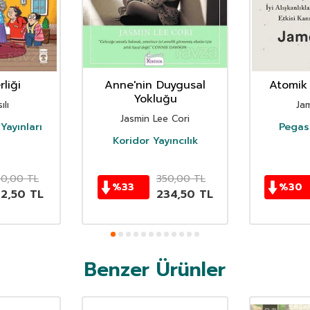
liği
Anne'nin Duygusal
Atomik 
Yokluğu
ılı
Ja
Jasmin Lee Cori
Yayınları
Pegasu
Koridor Yayıncılık
50,00
TL
350,00
TL
%
33
%
30
62,50
TL
234,50
TL
Benzer Ürünler