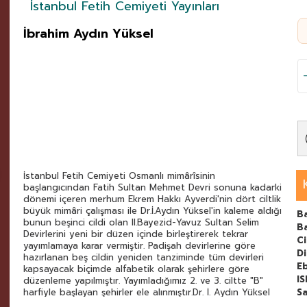
İstanbul Fetih Cemiyeti Yayınları
İbrahim Aydın Yüksel
İstanbul Fetih Cemiyeti Osmanlı mimârîsinin
başlangıcından Fatih Sultan Mehmet Devri sonuna kadarki
dönemi içeren merhum Ekrem Hakkı Ayverdi'nin dört ciltlik
büyük mimâri çalışması ile Dr.İ.Aydın Yüksel'in kaleme aldığı
Ba
bunun beşinci cildi olan II.Bayezid-Yavuz Sultan Selim
B
Devirlerini yeni bir düzen içinde birleştirerek tekrar
C
yayımlamaya karar vermiştir. Padişah devirlerine göre
Di
hazırlanan beş cildin yeniden tanziminde tüm devirleri
E
kapsayacak biçimde alfabetik olarak şehirlere göre
I
düzenleme yapılmıştır. Yayımladığımız 2. ve 3. ciltte "B"
harfiyle başlayan şehirler ele alınmıştır.Dr. İ. Aydın Yüksel
Sa
tarafından titizlikle yayına hazırlanan bu eserde ilk beş