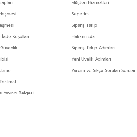
apları
Müşteri Hizmetleri
zleşmesi
Sepetim
leşmesi
Sipariş Takip
 İade Koşulları
Hakkımızda
e Güvenlik
Sipariş Takip Adımları
gisi
Yeni Üyelik Adımları
Ödeme
Yardım ve Sıkça Sorulan Sorular
Teslimat
sı Yayıncı Belgesi