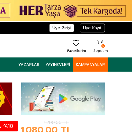
Üye Girişi
Üye Kayıt
0
Favorilerim
Sepetim
YAZARLAR
YAYINEVLERI
KAMPANYALAR
1.200,00
TL
10
%
1.080,00
TL