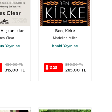
Alışkanlıklar
Ben, Kirke
mes Clear
Madeline Miller
s Yayınları
İthaki Yayınları
D
450,00
TL
380,00
TL
%
25
315,00
TL
285,00
TL