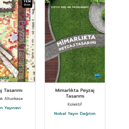
YENI
Ürün
j Tasarımı
Mimarlıkta Peyzaj
Pe
Tasarımı
Ko
uk Altunkasa
Kolektif
G
en Yayınevi
Nobel Yayın Dağıtım
L