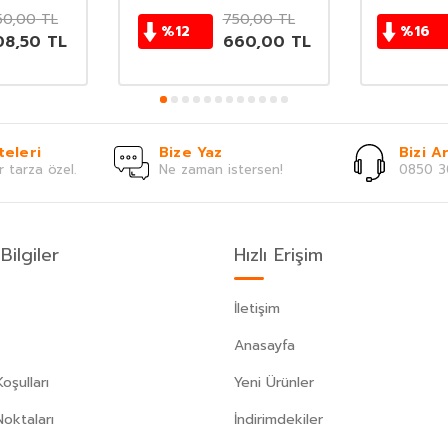
150,00
TL
750,00
TL
%
12
%
16
08,50
TL
660,00
TL
teleri
Bize Yaz
Bizi Ar
r tarza özel.
Ne zaman istersen!
0850 3
Bilgiler
Hızlı Erişim
İletişim
Anasayfa
oşulları
Yeni Ürünler
Noktaları
İndirimdekiler