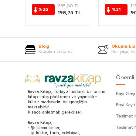
TL
265,00
TL
1.
%
25
%
21
0
TL
198,75
TL
9
Blog
Okuma Lis
Kitapları takip et.
Her yaşa, he
Önemli 
Ravza Kitap, Türkiye merkezli bir online
Bayi Girişi
kitap satış platformu ve yayıncılık–
kültür markasıdır. Ve gençliğin
Bayi Kayıt
mektebidir.
Kısaca anlatmak gerekirse:
Teslimat K
Ravza Kitap;
Teslimat 
• 📚 İslami ilimler,
• 📖 kültür, tarih, edebiyat,