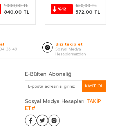
1.000,00
TL
650,00
TL
%
12
840,00
TL
572,00
TL
a!
Bizi takip et
04 36 49
Sosyal Medya
Hesaplarımızdan
E-Bülten Aboneliği
KAYIT OL
Sosyal Medya Hesapları
TAKİP
ET#