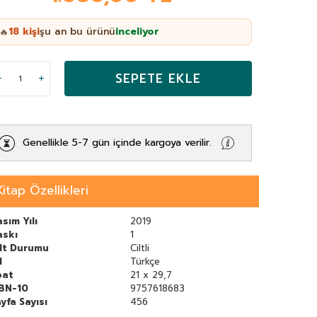
18
kişi
şu an bu ürünü
inceliyor
🔥
SEPETE EKLE
Genellikle 5-7 gün içinde kargoya verilir.
Kitap Özellikleri
sım Yılı
2019
askı
1
ilt Durumu
Ciltli
l
Türkçe
bat
21 x 29,7
SBN-10
9757618683
yfa Sayısı
456