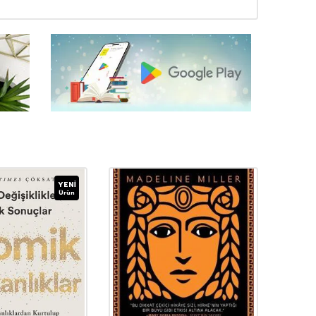
YENI
Ürün