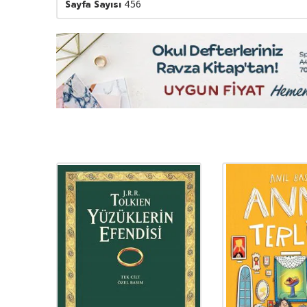
Sayfa Sayısı
456
YENI
Ürün