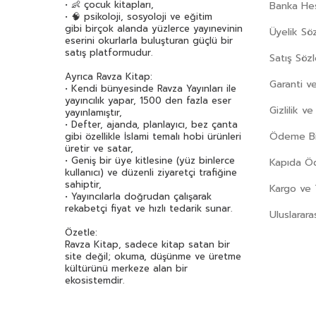
• 👶 çocuk kitapları,
Banka Hes
• 🧠 psikoloji, sosyoloji ve eğitim
gibi birçok alanda yüzlerce yayınevinin
Üyelik Sö
eserini okurlarla buluşturan güçlü bir
satış platformudur.
Satış Söz
Ayrıca Ravza Kitap:
Garanti ve
• Kendi bünyesinde Ravza Yayınları ile
yayıncılık yapar, 1500 den fazla eser
Gizlilik v
yayınlamıştır,
• Defter, ajanda, planlayıcı, bez çanta
Ödeme Bil
gibi özellikle İslami temalı hobi ürünleri
üretir ve satar,
• Geniş bir üye kitlesine (yüz binlerce
Kapıda 
kullanıcı) ve düzenli ziyaretçi trafiğine
sahiptir,
Kargo ve 
• Yayıncılarla doğrudan çalışarak
rekabetçi fiyat ve hızlı tedarik sunar.
Uluslarara
Özetle:
Ravza Kitap, sadece kitap satan bir
site değil; okuma, düşünme ve üretme
kültürünü merkeze alan bir
ekosistemdir.