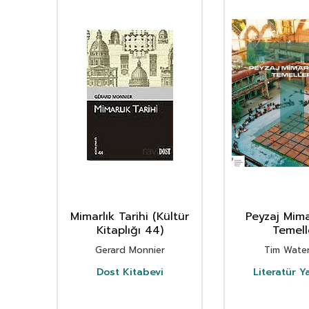
natı
Mimarlık Tarihi (Kültür
Peyzaj Mima
Kitaplığı 44)
Temell
ç
Gerard Monnier
Tim Wate
k
Dost Kitabevi
Literatür Ya