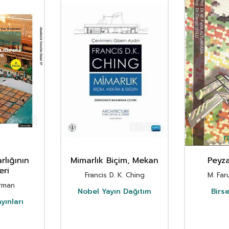
rlığının
Mimarlık Biçim, Mekan
Peyza
eri
Francis D. K. Ching
M. Far
rman
Nobel Yayın Dağıtım
Birs
yınları