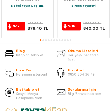
Nobel Yayın Dağıtım
Birsen Yayınevi
430,00
TL
1.000,00
TL
%
12
%
16
378,40
TL
840,00
TL
Blog
Okuma Listeleri
Kitapları takip et.
Her yaşa, her tarza
özel.
Bize Yaz
Bizi Ara!
Ne zaman istersen!
0850 304 36 49
Bizi takip et
Sorularınız İçin
Sosyal Medya
Bilgi@ravzakitap.com
Hesaplarımızdan