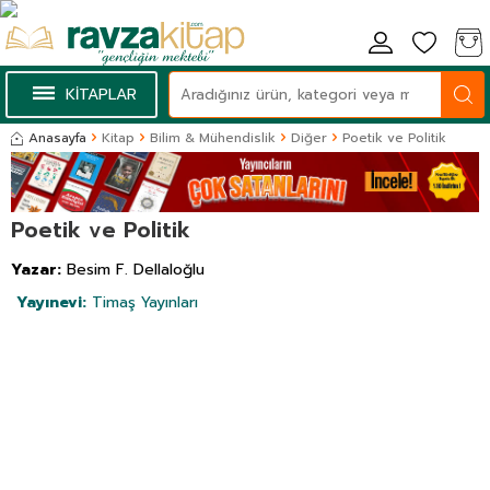
KİTAPLAR
Anasayfa
Kitap
Bilim & Mühendislik
Diğer
Poetik ve Politik
Poetik ve Politik
Yazar:
Besim F. Dellaloğlu
Yayınevi:
Timaş Yayınları