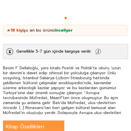
18
kişi
şu an bu ürünü
inceliyor
🔥
Genellikle 5-7 gün içinde kargoya verilir.
Besim F. Dellaloğlu, yeni kitabı Poetik ve Politik'te okuru ‘uzun
bir devrim'e davet edip zihinsel bir yolculuğa çıkarıyor. Ünlü
sosyolog, İstanbul-Sakarya-Lizbon-Strasbourg hattında
şekillenen ‘kültürel çalışmalar ansiklopedisi'nde, kavramlar
üzerine arkeolojik kazılar yapıyor ve bu kazılardan günümüz
Türkiye'sine dair önemli sonuçlar çıkarıyor. "Avrupa
tecrübesinde Müfredat, Maarif'ten önce oluşmuştur. Bu aynı
zamanda şu anlama gelir: Batı'da Müfredat, ulus-devletten
öncedir. […] Rönesans'tan beri gelişen kültürel kamusal alan
Müfredat'ın oluştuğu yerdir. Dolayısıyla Avrupa ulus-devletleri
yurttaş prototiplerini işte bu kamusal alandan devşirmiş ve
zorunlu eğitimle toplumsallaştırmışlardır. Ancak örneğin Türkiye
Kitap Özellikleri
gibi modernleşme toplumlarında ise Maarif gündeme