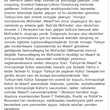
bir devrim'e davet edip zihinsel bir yolculuğa çıkarıyor. Ünlü
sosyolog, İstanbul-Sakarya-Lizbon-Strasbourg hattında
şekillenen ‘kültürel çalışmalar ansiklopedisi'nde, kavramlar
üzerine arkeolojik kazılar yapıyor ve bu kazılardan günümüz
Türkiye'sine dair önemli sonuçlar çıkarıyor. "Avrupa
tecrübesinde Müfredat, Maarif'ten önce oluşmuştur. Bu aynı
zamanda şu anlama gelir: Batı'da Müfredat, ulus-devletten
öncedir. […] Rönesans'tan beri gelişen kültürel kamusal alan
Müfredat'ın oluştuğu yerdir. Dolayısıyla Avrupa ulus-devletleri
yurttaş prototiplerini işte bu kamusal alandan devşirmiş ve
zorunlu eğitimle toplumsallaştırmışlardır. Ancak örneğin Türkiye
gibi modernleşme toplumlarında ise Maarif gündeme
geldiğinde kamusallaşmış bir Müfredat hâlihazırda mevcut
değildir. Kamusallaşmış bir Müfredat'ın eksikliği ise Maarif ile
Antropolojik Kültür arasındaki sürekliliğin yeterince
sağlanamamasına neden olmuştur. Evet, Türkiye'de Maarif ile
Antropolojik Kültür arasındaki mesafe çok fazladır. Hatta o
kadar fazladır ki, bugün Türkiye'de yaşanan Kültür Savaşları'nın
gerilim ekseni tam da buraya konumlanmaktadır. Yani
Türkiye'deki Kültür Savaşları'nın önemli bir boyutu Antropolojik
Kültür ile Maarif arasındadır. İslamcılar, yerliciler, muhafazakârlar
ısrarla Antropolojik Kültür'ü savunurken, laikler, sekülerler,
solcular Maarif'i savunmaktadırlar." Ülkemizin kendine özgü
düşünce insanlarından Besim F. Dellaloğlu, Poetik ve Politik'te
Rönesans'tan medreseye, matbaadan medeniyete şekil veren
kavramlara yeni pencereler açıyor, tabula rasa'ları yeniden
tanımlıyor.