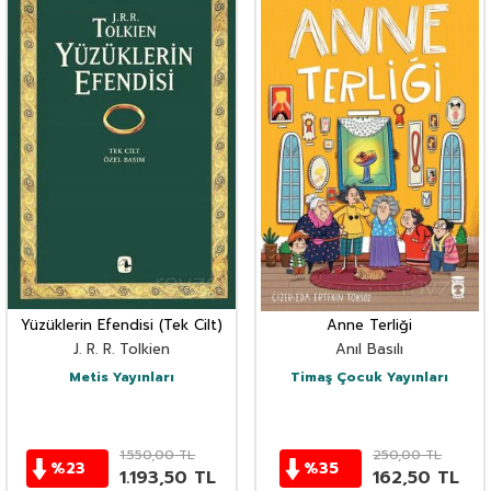
Yüzüklerin Efendisi (Tek Cilt)
Anne Terliği
J. R. R. Tolkien
Anıl Basılı
Metis Yayınları
Timaş Çocuk Yayınları
1.550,00
TL
250,00
TL
%
23
%
35
1.193,50
TL
162,50
TL