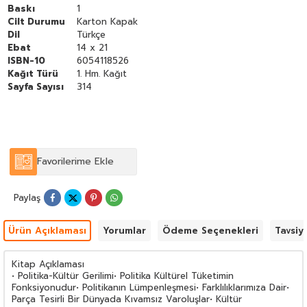
Baskı
1
Cilt Durumu
Karton Kapak
Dil
Türkçe
Ebat
14 x 21
ISBN-10
6054118526
Kağıt Türü
1. Hm. Kağıt
Sayfa Sayısı
314
Favorilerime Ekle
Paylaş
Ürün Açıklaması
Yorumlar
Ödeme Seçenekleri
Tavsiy
Kitap Açıklaması
• Politika-Kültür Gerilimi• Politika Kültürel Tüketimin
Fonksiyonudur• Politikanın Lümpenleşmesi• Farklılıklarımıza Dair•
Parça Tesirli Bir Dünyada Kıvamsız Varoluşlar• Kültür