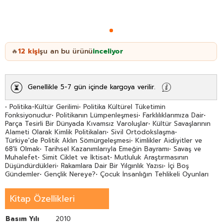
12
kişi
şu an bu ürünü
inceliyor
🔥
Genellikle 5-7 gün içinde kargoya verilir.
• Politika-Kültür Gerilimi• Politika Kültürel Tüketimin
Fonksiyonudur• Politikanın Lümpenleşmesi• Farklılıklarımıza Dair•
Parça Tesirli Bir Dünyada Kıvamsız Varoluşlar• Kültür Savaşlarının
Alameti Olarak Kimlik Politikaları• Sivil Ortodokslaşma•
Türkiye'de Politik Aklın Sömürgeleşmesi• Kimlikler Aidiyitler ve
68'li Olmak• Tarihsel Kazanımlarıyla Emeğin Bayramı• Savaş ve
Muhalefet• Simit Ciklet ve İktisat• Mutluluk Araştırmasının
Düşündürdükleri• Rakamlara Dair Bir Yılgınlık Yazısı• İçi Boş
Gündemler• Gençlik Nereye?• Çocuk İnsanlığın Tehlikeli Oyunları
Kitap Özellikleri
Basım Yılı
2010