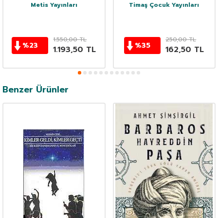
Metis Yayınları
Timaş Çocuk Yayınları
1.550,00
TL
250,00
TL
%
23
%
35
1.193,50
TL
162,50
TL
Benzer Ürünler