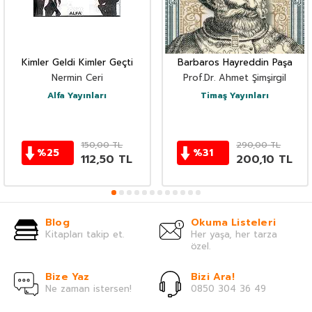
Kimler Geldi Kimler Geçti
Barbaros Hayreddin Paşa
Nermin Ceri
Prof.Dr. Ahmet Şimşirgil
Alfa Yayınları
Timaş Yayınları
150,00
TL
290,00
TL
%
25
%
31
112,50
TL
200,10
TL
Blog
Okuma Listeleri
Kitapları takip et.
Her yaşa, her tarza
özel.
Bize Yaz
Bizi Ara!
Ne zaman istersen!
0850 304 36 49