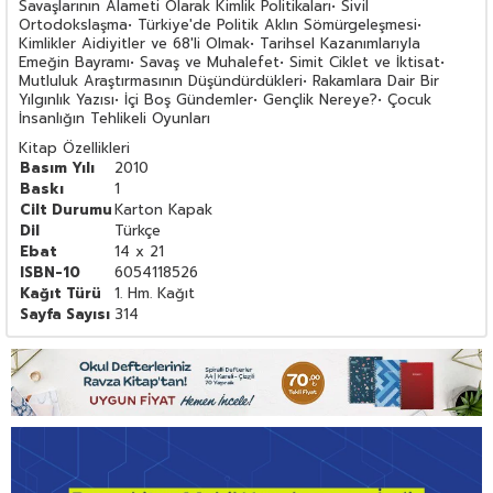
Savaşlarının Alameti Olarak Kimlik Politikaları• Sivil
Ortodokslaşma• Türkiye'de Politik Aklın Sömürgeleşmesi•
Kimlikler Aidiyitler ve 68'li Olmak• Tarihsel Kazanımlarıyla
Emeğin Bayramı• Savaş ve Muhalefet• Simit Ciklet ve İktisat•
Mutluluk Araştırmasının Düşündürdükleri• Rakamlara Dair Bir
Yılgınlık Yazısı• İçi Boş Gündemler• Gençlik Nereye?• Çocuk
İnsanlığın Tehlikeli Oyunları
Kitap Özellikleri
Basım Yılı
2010
Baskı
1
Cilt Durumu
Karton Kapak
Dil
Türkçe
Ebat
14 x 21
ISBN-10
6054118526
Kağıt Türü
1. Hm. Kağıt
Sayfa Sayısı
314