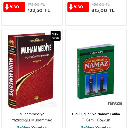
175,00
TL
450,00
TL
%
30
%
30
122,50
TL
315,00
TL
YENI
Ürün
Muhammediye
Dini Bilgiler ve Namaz Fatiha
Suresinden Duha Suresine Kadar
Yazıcıoğlu Muhammed
F. Cemil Coşkun
(Kod: 003)
Sağlam Yayınları
Sağlam Yayınları