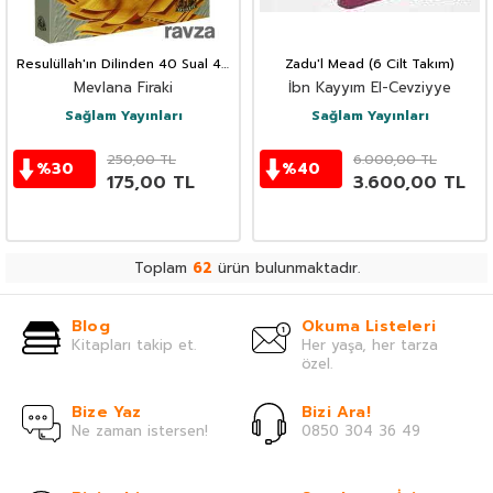
Resulüllah'ın Dilinden 40 Sual 40
Zadu'l Mead (6 Cilt Takım)
Cevap (Cep Boy)
Mevlana Firaki
İbn Kayyım El-Cevziyye
Sağlam Yayınları
Sağlam Yayınları
250,00
TL
6.000,00
TL
%
30
%
40
175,00
TL
3.600,00
TL
Toplam
62
ürün bulunmaktadır.
Blog
Okuma Listeleri
Kitapları takip et.
Her yaşa, her tarza
özel.
Bize Yaz
Bizi Ara!
Ne zaman istersen!
0850 304 36 49