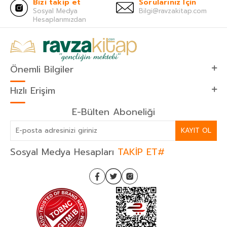
Bizi takip et
Sorularınız İçin
Sosyal Medya
Bilgi@ravzakitap.com
Hesaplarımızdan
Önemli Bilgiler
Hızlı Erişim
E-Bülten Aboneliği
KAYIT OL
Sosyal Medya Hesapları
TAKİP ET#