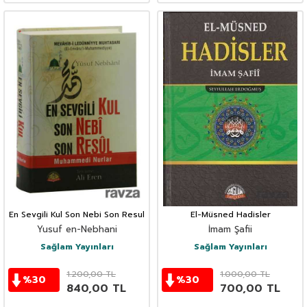
En Sevgili Kul Son Nebi Son Resul
El-Müsned Hadisler
Yusuf en-Nebhani
İmam Şafii
Sağlam Yayınları
Sağlam Yayınları
1.200,00
TL
1.000,00
TL
%
30
%
30
840,00
TL
700,00
TL