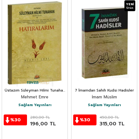
YENI
Ürün
Üstazım Süleyman Hilmi Tunahan
7 İmamdan Sahih Kudsi Hadisler
ve Allah Dostlarından Hatıralarım
Mehmet Emre
İmam Müslim
Sağlam Yayınları
Sağlam Yayınları
280,00
TL
450,00
TL
%
30
%
30
196,00
TL
315,00
TL