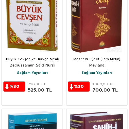
Büyük Cevşen ve Türkçe Meali
Mesnevi-i Şerif (Tam Metin)
(Çanta Boy) Transkriptli Türkçe
Bediüzzaman Said Nursi
Mevlana
Okunuşu
Sağlam Yayınları
Sağlam Yayınları
750,00
TL
1.000,00
TL
%
30
%
30
525,00
TL
700,00
TL