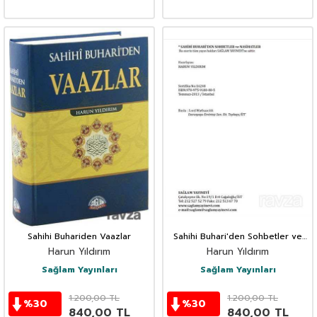
Sahihi Buhariden Vaazlar
Sahihi Buhari'den Sohbetler ve
Nasihatler
Harun Yıldırım
Harun Yıldırım
Sağlam Yayınları
Sağlam Yayınları
1.200,00
TL
1.200,00
TL
%
30
%
30
840,00
TL
840,00
TL