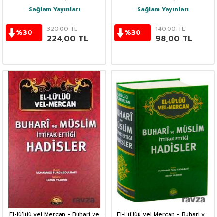
Kitap, Kod 15)
(Kod: 002)
Sağlam Yayınları
Sağlam Yayınları
320,00
TL
140,00
TL
%
30
%
30
224,00
TL
98,00
TL
El-lü'lüü vel Mercan - Buhari ve
El-Lü'lüü vel Mercan - Buhari ve