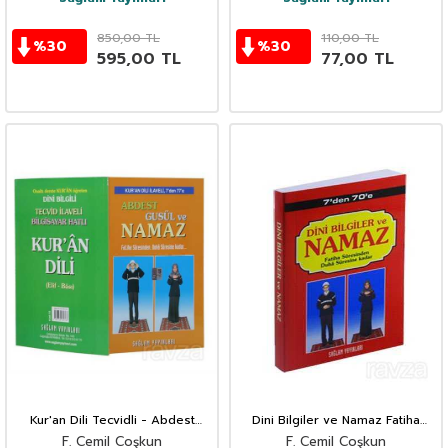
850,00
TL
110,00
TL
%
30
%
30
595,00
TL
77,00
TL
Kur'an Dili Tecvidli - Abdest
Dini Bilgiler ve Namaz Fatiha
Güsul Namaz (Çevirmeli Tek
Suresinden Duha Suresine Kadar
F. Cemil Coşkun
F. Cemil Coşkun