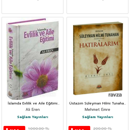
İslamda Evlilik ve Aile Eğitimi
Üstazım Süleyman Hilmi Tunahan
(İthal - Ciltli)
(Kuddise Sirruh) ve Hatıralarım
Ali Eren
Mehmet Emre
Sağlam Yayınları
Sağlam Yayınları
1.000,00
TL
200,00
TL