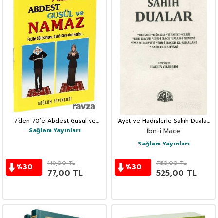
7’den 70’e Abdest Gusül ve
Ayet ve Hadislerle Sahih Dualar
Namaz (Kod: 012, Cep Boy -
Dua ile Tedavi, Rukye
Sağlam Yayınları
İbn-i Mace
Kuşe)
Sağlam Yayınları
110,00
TL
750,00
TL
%
30
%
30
77,00
TL
525,00
TL