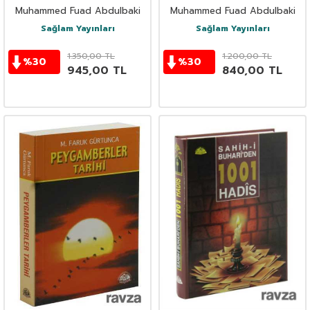
Müslim İttifak Ettiği Hadisler
Müslim İttifak Ettiği Hadisler (İthal)
Muhammed Fuad Abdulbaki
Muhammed Fuad Abdulbaki
(Şamuha - Ciltli)
Sağlam Yayınları
Sağlam Yayınları
1.350,00
TL
1.200,00
TL
%
30
%
30
945,00
TL
840,00
TL