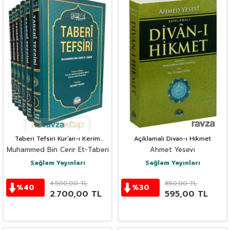
Taberi Tefsiri Kur’an-ı Kerim
Açıklamalı Divan-ı Hikmet
Tefsiri Tercümesi (6 Cilt Takım)
Muhammed Bin Cerir Et-Taberi
Ahmet Yesevi
Sağlam Yayınları
Sağlam Yayınları
4.500,00
TL
850,00
TL
%
40
%
30
2.700,00
TL
595,00
TL