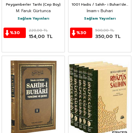
Peygamberler Tarihi (Cep Boy)
1001 Hadis / Sahih- i Buhari'den
(Ciltli)
M. Faruk Gürtunca
İmam-ı Buhari
Sağlam Yayınları
Sağlam Yayınları
220,00
TL
500,00
TL
%
30
%
30
154,00
TL
350,00
TL