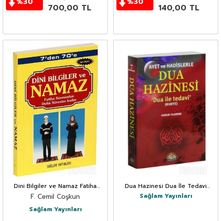
%
30
%
30
700,00
TL
140,00
TL
Dini Bilgiler ve Namaz Fatiha
Dua Hazinesi Dua İle Tedavi
Suresinden Duha Suresine Kadar
Rukye
Sağlam Yayınları
F. Cemil Coşkun
(Kod:001)
Sağlam Yayınları