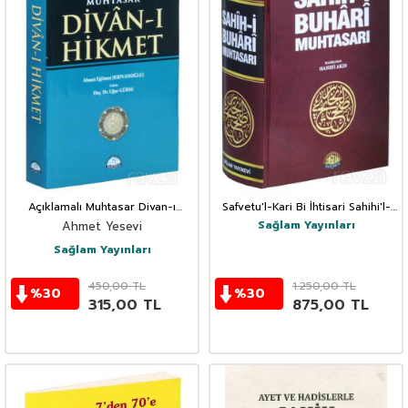
Açıklamalı Muhtasar Divan-ı
Safvetu'l-Kari Bi İhtisari Sahihi'l-
Hikmet
Buhari Muhtasarı (Ciltli)
Sağlam Yayınları
Ahmet Yesevi
Sağlam Yayınları
450,00
TL
1.250,00
TL
%
30
%
30
315,00
TL
875,00
TL