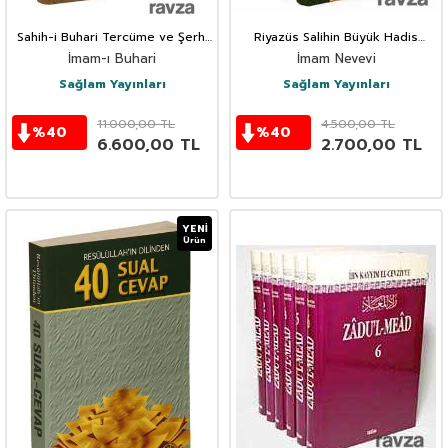
Sahih-i Buhari Tercüme ve Şerhi
Riyazüs Salihin Büyük Hadis
(11 Cilt )ciltli
Kitabı (5 Cilt Takım)
İmam-ı Buhari
İmam Nevevi
Sağlam Yayınları
Sağlam Yayınları
11.000,00
TL
4.500,00
TL
%
40
%
40
6.600,00
TL
2.700,00
TL
YENI
Ürün