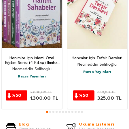
Hanımlar İçin İslami Özel
Hanımlar İçin Tefsir Dersleri
Eğitim Serisi (4 Kitap) İlmihal
Necmeddin Salihoğlu
Tefsir Hadis Dersleri
Necmeddin Salihoğlu
Ravza Yayınları
Ravza Yayınları
2.600,00
TL
650,00
TL
%
50
%
50
1.300,00
TL
325,00
TL
Blog
Okuma Listeleri