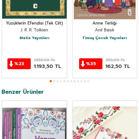
Yüzüklerin Efendisi (Tek Cilt)
Anne Terliği
J. R. R. Tolkien
Anıl Basılı
Metis Yayınları
Timaş Çocuk Yayınları
1.550,00
TL
250,00
TL
%
23
%
35
1.193,50
TL
162,50
TL
Benzer Ürünler