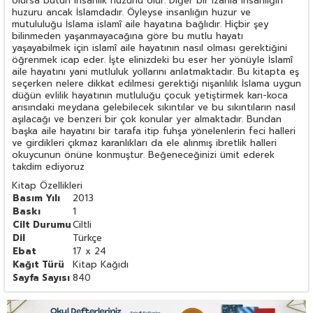
olursa bütün insanlık huzurlu olur. Diğer bir izahla insanlığın
huzuru ancak İslamdadır. Öyleyse insanlığın huzur ve
mutululuğu İslama islamî aile hayatına bağlıdır. Hiçbir şey
bilinmeden yaşanmayacağına göre bu mutlu hayatı
yaşayabilmek için islamî aile hayatının nasıl olması gerektiğini
öğrenmek icap eder. İşte elinizdeki bu eser her yönüyle İslamî
aile hayatını yani mutluluk yollarını anlatmaktadır. Bu kitapta eş
seçerken nelere dikkat edilmesi gerektiği nişanlılık İslama uygun
düğün evlilik hayatının mutluluğu çocuk yetiştirmek karı-koca
arısındaki meydana gelebilecek sıkıntılar ve bu sıkıntıların nasıl
aşılacağı ve benzeri bir çok konular yer almaktadır. Bundan
başka aile hayatını bir tarafa itip fuhşa yönelenlerin feci halleri
ve girdikleri çıkmaz karanlıkları da ele alınmış ibretlik halleri
okuycunun önüne konmuştur. Beğeneceğinizi ümit ederek
takdim ediyoruz
Kitap Özellikleri
Basım Yılı
2013
Baskı
1
Cilt Durumu
Ciltli
Dil
Türkçe
Ebat
17 x 24
Kağıt Türü
Kitap Kağıdı
Sayfa Sayısı
840