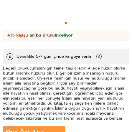
15
kişi
şu an bu ürünü
inceliyor
🔥
Genellikle 5-7 gün içinde kargoya verilir.
Değerli okuyucu!İnsanlığın temel taşı ailedir. Ailede huzur olursa
bütün insanlık huzurlu olur. Diğer bir izahla insanlığın huzuru
ancak İslamdadır. Öyleyse insanlığın huzur ve mutululuğu İslama
islamî aile hayatına bağlıdır. Hiçbir şey bilinmeden
yaşanmayacağına göre bu mutlu hayatı yaşayabilmek için islamî
aile hayatının nasıl olması gerektiğini öğrenmek icap eder. İşte
elinizdeki bu eser her yönüyle İslamî aile hayatını yani mutluluk
yollarını anlatmaktadır. Bu kitapta eş seçerken nelere dikkat
edilmesi gerektiği nişanlılık İslama uygun düğün evlilik hayatının
mutluluğu çocuk yetiştirmek karı-koca arısındaki meydana
gelebilecek sıkıntılar ve bu sıkıntıların nasıl aşılacağı ve benzeri
bir çok konular yer almaktadır. Bundan başka aile hayatını bir
tarafa itip fuhşa yönelenlerin feci halleri ve girdikleri çıkmaz