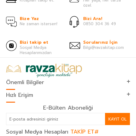
Kitapları takip et.
Her yaşa, her tarza
özel.
Bize Yaz
Bizi Ara!
Ne zaman istersen!
0850 304 36 49
Bizi takip et
Sorularınız İçin
Sosyal Medya
Bilgi@ravzakitap.com
Hesaplarımızdan
Önemli Bilgiler
Hızlı Erişim
E-Bülten Aboneliği
KAYIT OL
Sosyal Medya Hesapları
TAKİP ET#