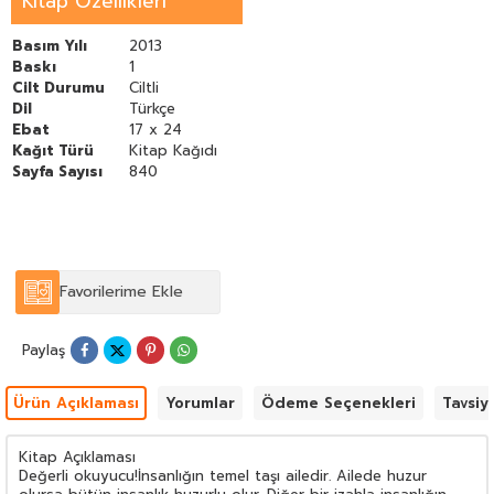
Kitap Özellikleri
karanlıkları da ele alınmış ibretlik halleri okuycunun önüne
konmuştur. Beğeneceğinizi ümit ederek takdim ediyoruz
Basım Yılı
2013
Baskı
1
Cilt Durumu
Ciltli
Dil
Türkçe
Ebat
17 x 24
Kağıt Türü
Kitap Kağıdı
Sayfa Sayısı
840
Favorilerime Ekle
Paylaş
Ürün Açıklaması
Yorumlar
Ödeme Seçenekleri
Tavsiy
Kitap Açıklaması
Değerli okuyucu!İnsanlığın temel taşı ailedir. Ailede huzur