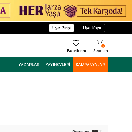
Üye Girişi
Üye Kayıt
0
Favorilerim
Sepetim
YAZARLAR
YAYINEVLERI
KAMPANYALAR
Görünüm :