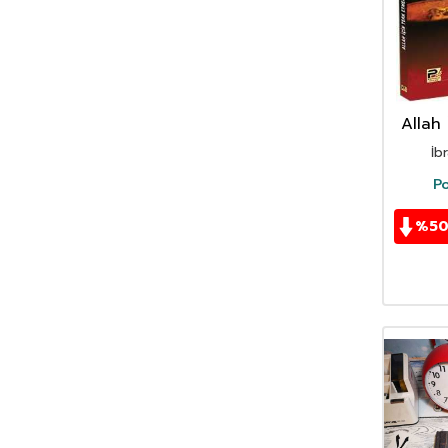
Kasım et-Tahtavi
(1)
Kettani
(1)
Kolektif
(5)
M. Ahmed İsmail El-Mukaddem
(1)
Mahir Ahmed es-Sufi
(1)
Allah
Mahmud b. Mansur
(1)
İb
Mahmud el-Mısri Ebu Ammar
(7)
Po
Mahmud Hasan El-Mısri
(1)
Mahmut Bedi
(1)
%
5
Mecdi Fethi Es-Seyyid
(7)
Mecdi Muhammed Sihavi
(1)
Mehmet Ali Kara
(1)
Muhammed Abdulati Buhayri
(1)
Muhammed Ali Kutub
(1)
Muhammed b. Hüseyin el-Kahtani
(1)
Muhammed Bin Osman
(1)
Muhammed bin Salih el-Useymin
(1)