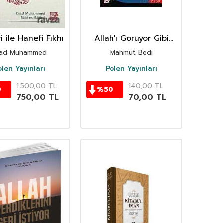
ri ile Hanefi Fıkhı
Allah'ı Görüyor Gibi
Namaz Kılmak
sad Muhammed
Mahmut Bedi
olen Yayınları
Polen Yayınları
1.500,00
TL
140,00
TL
0
%
50
750,00
TL
70,00
TL