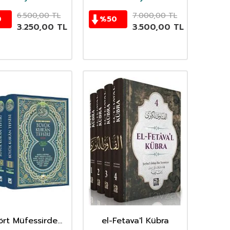
6.500,00
TL
7.000,00
TL
0
%
50
3.250,00
TL
3.500,00
TL
rt Müfessirden
el-Fetava'l Kübra