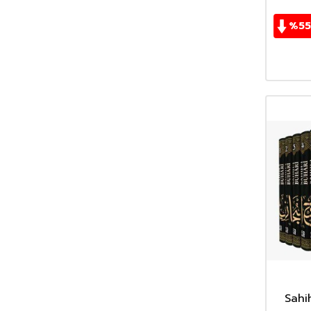
Dr. Atıf Limada
(1)
%
55
Dr. Bedran el-Iyari
(1)
Dr. Ermani Zekeriyya
(1)
Dr. Muhammed el-Umar
(1)
Dr. Muhammed Zeki Hıdır
(1)
Dr. Mustafa Murat el-Mısri
(1)
Dr. Seyyid Bin Hüseyin El-Affani
(5)
Dr. Seyyid Hüseyin el-Affani
(3)
Dr. Yasir Burhami
(1)
Ebu Abdullah İbn Mende
(1)
Ebu Bekir Cabir El Cezairi
(1)
Ebu Davud Süleyman b. Eşas es-
Sicistani
(1)
Ebu Enes Muhammed
(1)
Ebu Hemmâm Seyyid Murad Sellâme
(2)
Ebu Huzeyfe
(4)
Sahi
Ebu Malik el-Mısri
(4)