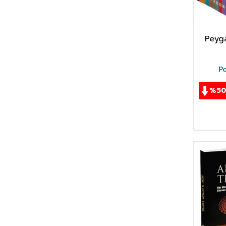
İbrahim Mahmud
(1)
İmad el-Hakim
(1)
İmad Zeki el-Barudi
(1)
Peyga
İmam Ahmed B. Hanbel
(1)
İmam Bâcî
(1)
Po
İmam Beyhaki
(1)
İmam El-Acurri
(1)
%
5
İmam El-Kurtubi
(1)
İmam Gazali
(5)
İmam İbni Recep el-Hanbeli
(2)
İmam Müslim
(3)
İmam Müzenî
(1)
İmam Nevevi
(3)
İmam Şafii
(2)
İmam Şevkani
(1)
İmam-ı Buhari
(4)
İrfan Bin Selim
(1)