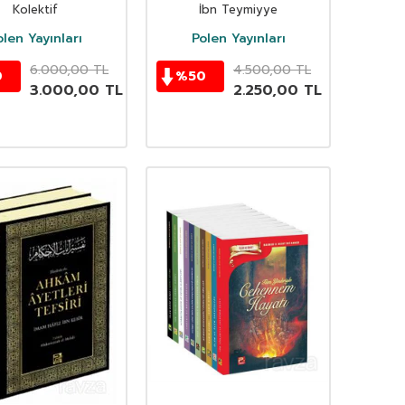
Kur’an Tefsiri 5
Kolektif
İbn Teymiyye
Cilt
olen Yayınları
Polen Yayınları
6.000,00
TL
4.500,00
TL
0
%
50
3.000,00
TL
2.250,00
TL