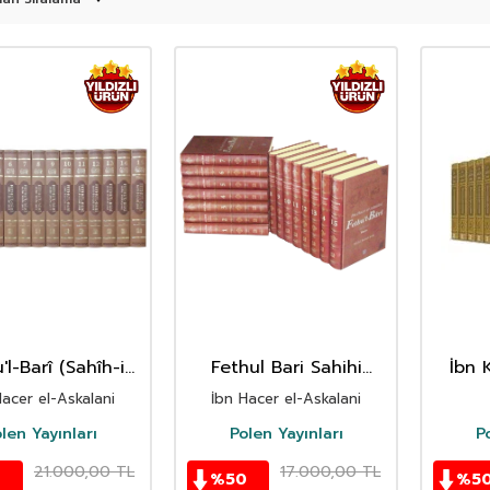
'l-Barî (Sahîh-i
Fethul Bari Sahihi
İbn K
î Şerhi) (Termo
Buhari Şerhi (15 Cilt
Hacer el-Askalani
İbn Hacer el-Askalani
 (15 Cilt Takım)
Takım)
len Yayınları
Polen Yayınları
P
21.000,00
TL
17.000,00
TL
0
%
50
%
5