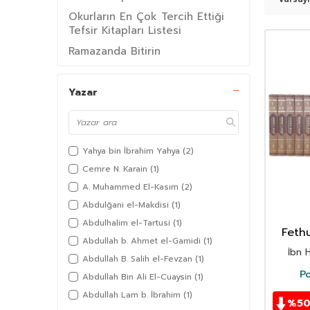
Okurların En Çok Tercih Ettiği
Tefsir Kitapları Listesi
Ramazanda Bitirin
Bir Meal Kitabı Bitirin
Davet ve Tebliğ
Yazar
Fıkıh Usulü
İlahiyat Fakültesi Ders Kitapları
Yahya bin İbrahim Yahya
(2)
Fıkıh Usulü (İslam Hukuku)
Cemre N. Karain
(1)
Hadis Usulü
A. Muhammed El-Kasım
(2)
Okurların En Çok Tercih Ettiği
Abdulğani el-Makdisi
(1)
Fıkıh Kitapları Listesi
Abdulhalim el-Tartusi
(1)
Tüm Kategoriler
Fethu
Abdullah b. Ahmet el-Gamidi
(1)
Buhar
KurtarılanÜrünler
İbn 
Deri)
Abdullah B. Salih el-Fevzan
(1)
Kitap Tavsiyeleri
Po
Abdullah Bin Ali El-Cuaysin
(1)
Müslüman Kadın Okuma Listesi
Abdullah Lam b. İbrahim
(1)
%
5
Sahabe Hayatları Kitapları