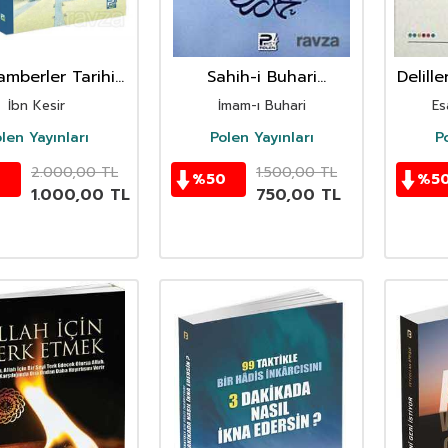
mberler Tarihi
Sahih-i Buhari
Delille
(10 Kitap)
(Muhtasar)
İbn Kesir
İmam-ı Buhari
E
len Yayınları
Polen Yayınları
P
2.000,00
TL
1.500,00
TL
0
%
50
%
5
1.000,00
TL
750,00
TL