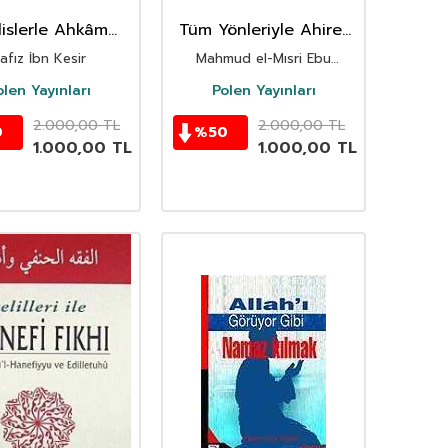
islerle Ahkâm
Tüm Yönleriyle Ahiret
i Tefsîri (2 Cilt)
Hayatı (10 Kitap)
afız İbn Kesir
Mahmud el-Mısri Ebu
Ammar
olen Yayınları
Polen Yayınları
2.000,00
TL
2.000,00
TL
0
%
50
1.000,00
TL
1.000,00
TL