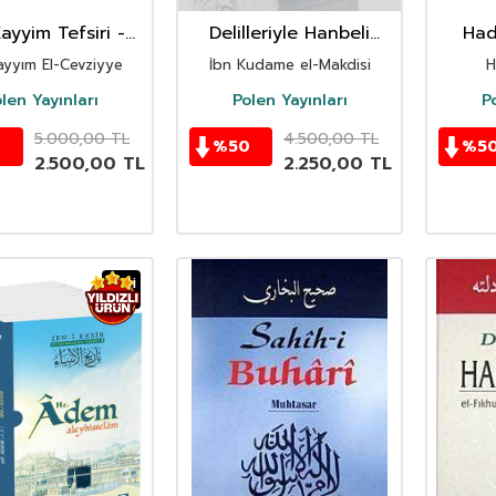
ayyim Tefsiri -
Delilleriyle Hanbeli
Had
ut Tefsir (4 Cilt
Fıkhı el-Muğni
Âyetler
ayyım El-Cevziyye
İbn Kudame el-Makdisi
H
Takım)
(Muhtasar)
len Yayınları
Polen Yayınları
P
5.000,00
TL
4.500,00
TL
0
%
50
%
5
2.500,00
TL
2.250,00
TL
YENI
Ürün