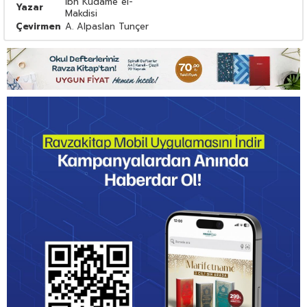
İbn Kudame el-
Yazar
Makdisi
Çevirmen
A. Alpaslan Tunçer