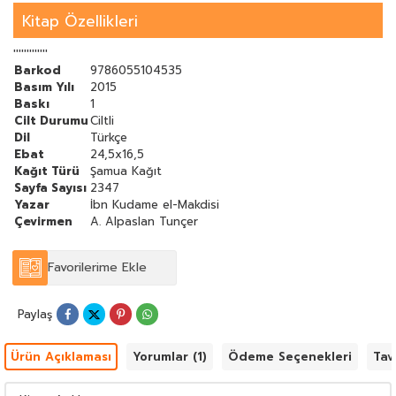
sunmak için kitabı muhtasar bir hale getirmeye çalıştım.
Dr. Hamed b. Abdulaziz el-Hammâd
Kitap Özellikleri
Medine-i Münevvere İslam Üniversitesi
'''''''''''''
Barkod
9786055104535
Basım Yılı
2015
Baskı
1
Cilt Durumu
Ciltli
Dil
Türkçe
Ebat
24,5x16,5
Kağıt Türü
Şamua Kağıt
Sayfa Sayısı
2347
Yazar
İbn Kudame el-Makdisi
Çevirmen
A. Alpaslan Tunçer
Favorilerime Ekle
Paylaş
Ürün Açıklaması
Yorumlar (1)
Ödeme Seçenekleri
Tav