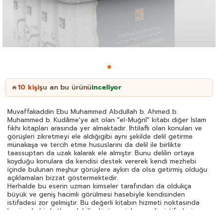
10
kişi
şu an bu ürünü
inceliyor
🔥
Muvaffakaddin Ebu Muhammed Abdullah b. Ahmed b.
Muhammed b. Kudâme'ye ait olan "el-Muğnî" kitabı diğer İslam
fıkhı kitapları arasında yer almaktadır. İhtilaflı olan konuları ve
görüşleri zikretmeyi ele aldığıgibi aynı şekilde delil getirme
münakaşa ve tercih etme hususlarını da delil ile birlikte
taassuptan da uzak kalarak ele almıştır. Bunu delilin ortaya
koyduğu konulara da kendisi destek vererek kendi mezhebi
içinde bulunan meşhur görüşlere aykırı da olsa getirmiş olduğu
açıklamaları bizzat göstermektedir.
Herhalde bu eserin uzman kimseler tarafından da oldukça
büyük ve geniş hacimli görülmesi hasebiyle kendisinden
istifadesi zor gelmiştir. Bu değerli kitabın hizmeti noktasında
benim de bir katkım olabilir düşüncesiyle genelin istifadesine