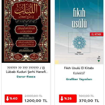
?????? ?? ??? ?????? / El
Fıkıh Usulü El Kitabı
Lübab Kuduri Şerhi Hanefi
Kolektif
Fikhi 2 Cilt - (Arapça)
Darur-Ravza
Grafiker Yayınları
2.000,00
TL
500,00
TL
%
40
%
26
1.200,00
TL
370,00
TL