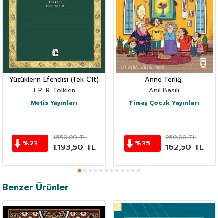
Yüzüklerin Efendisi (Tek Cilt)
Anne Terliği
J. R. R. Tolkien
Anıl Basılı
Metis Yayınları
Timaş Çocuk Yayınları
1.550,00
TL
250,00
TL
%
23
%
35
1.193,50
TL
162,50
TL
Benzer Ürünler