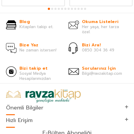
Blog
Okuma Listeleri
Kitapları takip et.
Her yaşa, her tarza
özel.
Bize Yaz
Bizi Ara!
Ne zaman istersen!
0850 304 36 49
Bizi takip et
Sorularınız İçin
Sosyal Medya
Bilgi@ravzakitap.com
Hesaplarımızdan
Önemli Bilgiler
Hızlı Erişim
E-Bülten Aboneliği