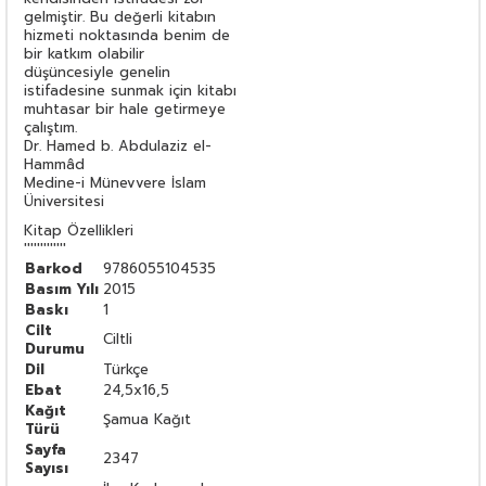
gelmiştir. Bu değerli kitabın
hizmeti noktasında benim de
bir katkım olabilir
düşüncesiyle genelin
istifadesine sunmak için kitabı
muhtasar bir hale getirmeye
çalıştım.
Dr. Hamed b. Abdulaziz el-
Hammâd
Medine-i Münevvere İslam
Üniversitesi
Kitap Özellikleri
'''''''''''''
Barkod
9786055104535
Basım Yılı
2015
Baskı
1
Cilt
Ciltli
Durumu
Dil
Türkçe
Ebat
24,5x16,5
Kağıt
Şamua Kağıt
Türü
Sayfa
2347
Sayısı