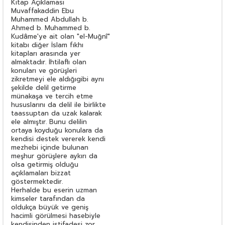
Kitap Açıklaması
Muvaffakaddin Ebu
Muhammed Abdullah b.
Ahmed b. Muhammed b.
Kudâme'ye ait olan "el-Muğnî"
kitabı diğer İslam fıkhı
kitapları arasında yer
almaktadır. İhtilaflı olan
konuları ve görüşleri
zikretmeyi ele aldığıgibi aynı
şekilde delil getirme
münakaşa ve tercih etme
hususlarını da delil ile birlikte
taassuptan da uzak kalarak
ele almıştır. Bunu delilin
ortaya koyduğu konulara da
kendisi destek vererek kendi
mezhebi içinde bulunan
meşhur görüşlere aykırı da
olsa getirmiş olduğu
açıklamaları bizzat
göstermektedir.
Herhalde bu eserin uzman
kimseler tarafından da
oldukça büyük ve geniş
hacimli görülmesi hasebiyle
kendisinden istifadesi zor