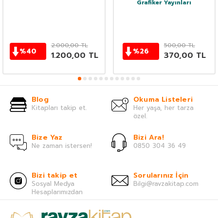
Grafiker Yayınları
2.000,00
TL
500,00
TL
%
40
%
26
1.200,00
TL
370,00
TL
Blog
Okuma Listeleri
Kitapları takip et.
Her yaşa, her tarza
özel.
Bize Yaz
Bizi Ara!
Ne zaman istersen!
0850 304 36 49
Bizi takip et
Sorularınız İçin
Sosyal Medya
Bilgi@ravzakitap.com
Hesaplarımızdan