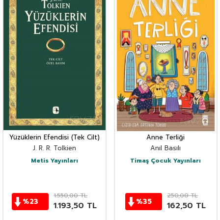
Yüzüklerin Efendisi (Tek Cilt)
Anne Terliği
J. R. R. Tolkien
Anıl Basılı
Metis Yayınları
Timaş Çocuk Yayınları
1.550,00
TL
250,00
TL
%
23
%
35
1.193,50
TL
162,50
TL