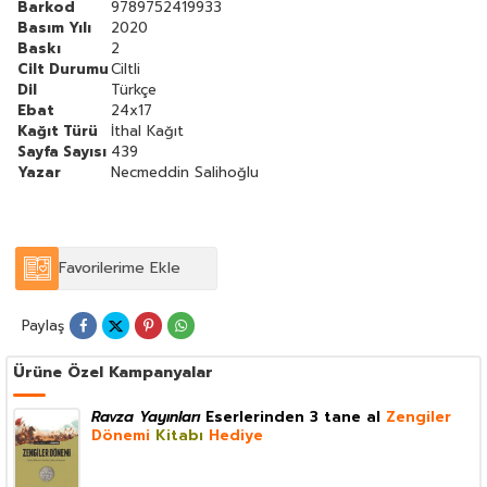
Barkod
9789752419933
Basım Yılı
2020
Baskı
2
Cilt Durumu
Ciltli
Dil
Türkçe
Ebat
24x17
Kağıt Türü
İthal Kağıt
Sayfa Sayısı
439
Yazar
Necmeddin Salihoğlu
Favorilerime Ekle
Paylaş
Ürüne Özel Kampanyalar
Ravza Yayınları
Eserlerinden 3 tane al
Zengiler
Dönemi
Kitabı
Hediye