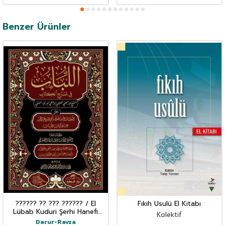
Benzer Ürünler
?????? ?? ??? ?????? / El
Fıkıh Usulü El Kitabı
Lübab Kuduri Şerhi Hanefi
Kolektif
Fikhi 2 Cilt - (Arapça)
Darur-Ravza