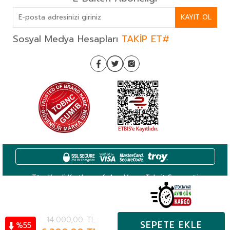
KAYIT OL
Sosyal Medya Hesapları
TAKİP ET#
Tüm Kredi Kartlarına 6 Aya Varan Taksit Seçeneği
14.000,00
TL
SEPETE EKLE
55
%
Kategoriler
Hesabım
Favoriler
Sepet