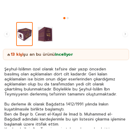
13
kişi
şu an bu ürünü
inceliyor
🔥
Şeyhul-İslâmın özel olarak tefsire dair yazıp önceden
basılmış olan açıklamaları dört cilt kadardır. Geri kalan
açıklamaları ise bizim onun diğer eserlerinden çıkardığımız
açıklamaları olup bu da tarafımızdan yedi cilt olarak
çıkartılmış bulunmaktadır. Böylelikle bu Şeyhul-İslâm İbn
Teymiyyenin derlenmiş tefsirinin tamamını oluşturmaktadır.
Bu derleme ilk olarak Bağdatta 1412/1991 yılında Irakın
kuşatılmasıile birlikte başlamıştı.
Ben de Beşir b. Cevat el-Kaysî ile İmad b. Muhammed el-
Bağdadî adındaki kardeşlerimle bu işin listesini çıkarma işlemine
başlamak üzere ittifak ettim.
Yapılacak ilk iş İbn Teymiyyenin tekrara kaçmadan bütün