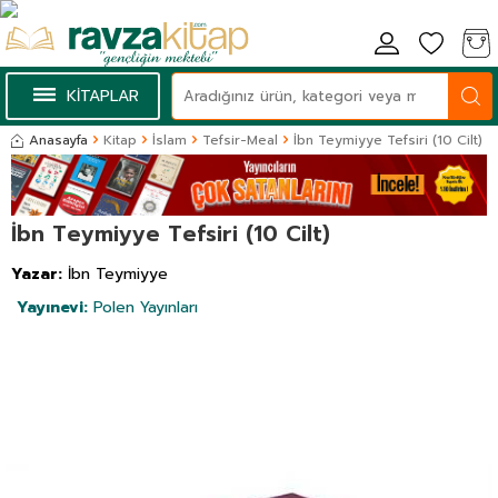
KİTAPLAR
Anasayfa
Kitap
İslam
Tefsir-Meal
İbn Teymiyye Tefsiri (10 Cilt)
İbn Teymiyye Tefsiri (10 Cilt)
Yazar:
İbn Teymiyye
Yayınevi:
Polen Yayınları