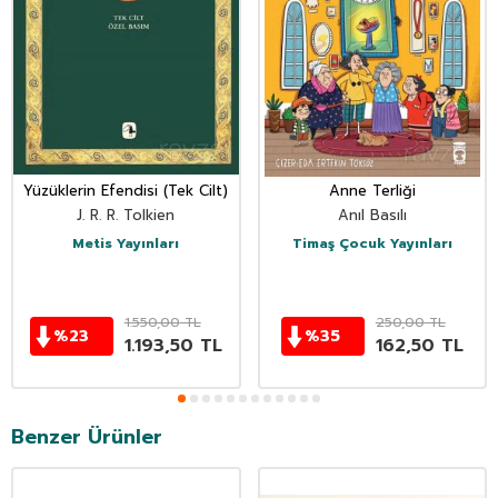
eksiklik sözkonusu olmamak üzere tamamen ilgili yere
yerleştirdim.
• Bir kısmı tefsir değil tanık olarak gösterilen açıklamalardır.
Yahut da sadece âyet-i kerimeyi delil göstermekten
ibarettir. Bunun tefsir olmadığı hususunda da
görüş ayrılığı yoktur.
• Bir kısmı ise bir istidrat (ek açıklama) ve âyetin yahut
sûrenin anlamı hakkında geniş çerçeveli bir ifadedir. Bu da
bir bakıma tefsirle ilgilidir. Fakat doğr
Yüzüklerin Efendisi (Tek Cilt)
Anne Terliği
J. R. R. Tolkien
Anıl Basılı
Metis Yayınları
Timaş Çocuk Yayınları
1.550,00
TL
250,00
TL
%
23
%
35
1.193,50
TL
162,50
TL
Benzer Ürünler