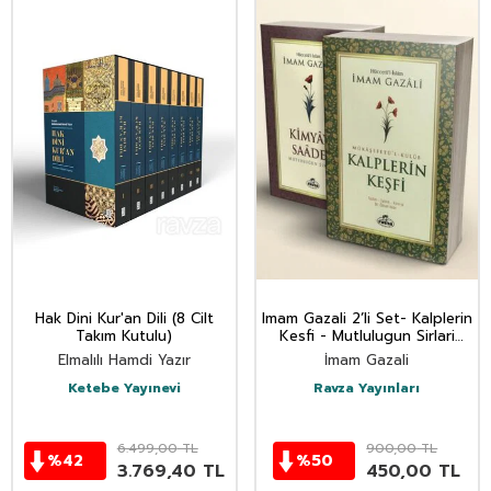
Hak Dini Kur'an Dili (8 Cilt
Imam Gazali 2’li Set- Kalplerin
Takım Kutulu)
Kesfi - Mutlulugun Sirlari
Kimyayi Saadet
Elmalılı Hamdi Yazır
İmam Gazali
Ketebe Yayınevi
Ravza Yayınları
6.499,00
TL
900,00
TL
%
42
%
50
3.769,40
TL
450,00
TL