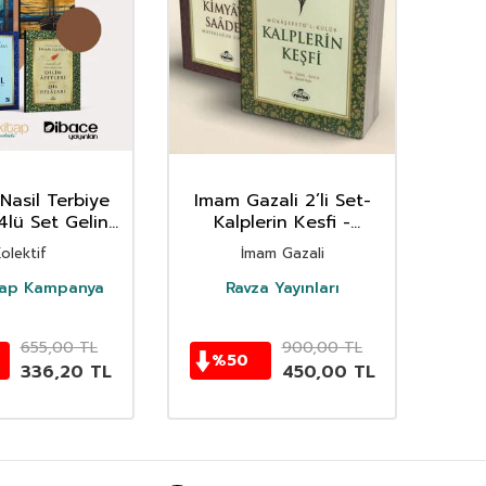
Nasil Terbiye
Imam Gazali 2’li Set-
Herk
4lü Set Gelin
Kalplerin Kesfi -
Muh
lamet Gemisi
Mutlulugun Sirlari
olektif
İmam Gazali
etleri Ey Oğul
Kimyayi Saadet
tap Kampanya
Ravza Yayınları
655,00
TL
900,00
TL
%
50
336,20
TL
450,00
TL