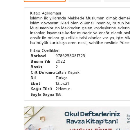
Kitap Açıklaması
İslâmın ilk yıllarında Mekkede Müslüman olmak demek
İslâm davasının ilkleri olan o şanslı insanlar, bütün 
Müslümanlar da Mekkeden gelen kardeşlerine evlerini v
insanlar, kıyamete kadar muhacir ve ensår olarak anı
ensår ile onlara güzellikle tabi olanlar var ya, işte A
bu büyük kurtuluşa eren nesil, sahâbe neslidir. Yüce 
Kitap Özellikleri
Barkod
9786258081725
Basım Yılı
2022
Baskı
2
Cilt Durumu
Ciltsiz Kapak
Dil
Türkçe
Ebat
13,5x21
Kağıt Türü
2.Hamur
Sayfa Sayısı
168