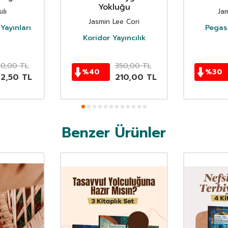
Yokluğu
ılı
Ja
Jasmin Lee Cori
Yayınları
Pegasu
Koridor Yayıncılık
50,00
TL
350,00
TL
%
40
%
30
62,50
TL
210,00
TL
Benzer Ürünler