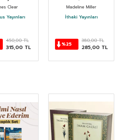
mes Clear
Madeline Miller
s Yayınları
İthaki Yayınları
D
450,00
TL
380,00
TL
%
25
315,00
TL
285,00
TL