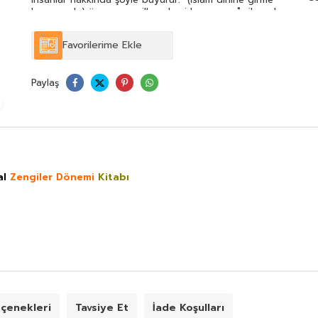
hususunda) öne geçen ilk muhacirler ve ensår ile onlara
güzellikle tabi olanlar var ya, işte Allah Teâlâ onlara,
içinde ebedi kalacakları, zemininden ırmaklar akan
Favorilerime Ekle
cennetler hazırlamıştır. İşte bu, büyük kurtuluştur. İşte bu
büyük kurtuluşa eren nesil, sahâbe neslidir. Yüce Allah,
bu nesilden razı olmuştur.
Paylaş
al
Zengiler Dönemi
Kitabı
çenekleri
Tavsiye Et
İade Koşulları