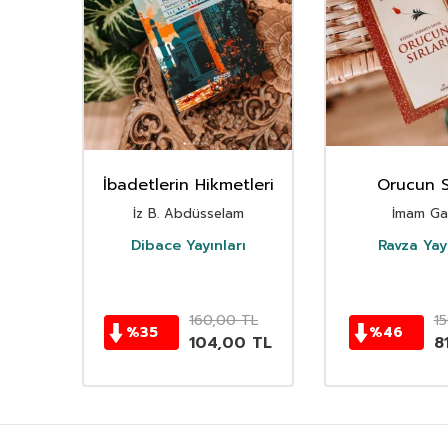
ltli-
İbadetlerin Hikmetleri
Orucun Sı
İz B. Abdüsselam
İmam Gaz
Dibace Yayınları
Ravza Yayı
0
TL
160,00
TL
1
%
35
%
46
0
TL
104,00
TL
8