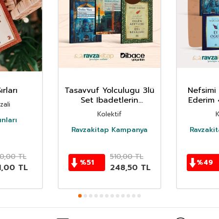
rları
Tasavvuf Yolculugu 3lü
Nefsimi 
Set Ibadetlerin
Ederim 
ali
Hikmetleri Dilin Afetleri
Tacı Se
Kolektif
K
Gelin Taci
Dilin Af
nları
Ravzakitap Kampanya
Ravzaki
50,00
TL
510,00
TL
%
51
%
49
1,00
TL
248,50
TL