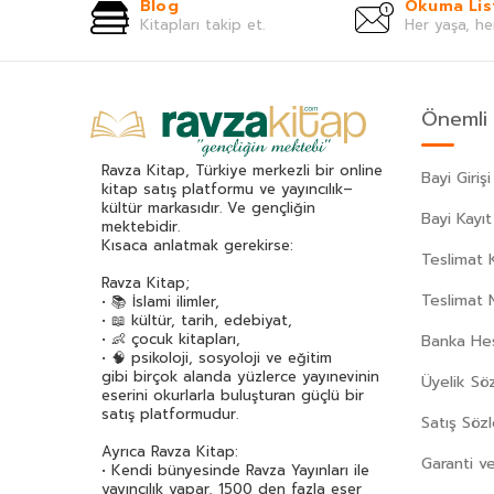
Blog
Okuma Lis
Kitapları takip et.
Her yaşa, he
Önemli 
Ravza Kitap, Türkiye merkezli bir online
Bayi Girişi
kitap satış platformu ve yayıncılık–
kültür markasıdır. Ve gençliğin
Bayi Kayıt
mektebidir.
Kısaca anlatmak gerekirse:
Teslimat K
Ravza Kitap;
Teslimat 
• 📚 İslami ilimler,
• 📖 kültür, tarih, edebiyat,
• 👶 çocuk kitapları,
Banka Hes
• 🧠 psikoloji, sosyoloji ve eğitim
gibi birçok alanda yüzlerce yayınevinin
Üyelik Sö
eserini okurlarla buluşturan güçlü bir
satış platformudur.
Satış Söz
Ayrıca Ravza Kitap:
Garanti ve
• Kendi bünyesinde Ravza Yayınları ile
yayıncılık yapar, 1500 den fazla eser