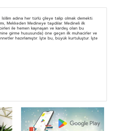
slâm adına her türlü çileye talip olmak demekti.
lâmı, Mekkeden Medineye taşıdılar. Medineli ilk
rbirleri ile hemen kaynaşan ve kardeş olan bu
 dinine girme hususunda) öne geçen ilk muhacirler ve
netler hazırlamıştır. İşte bu, büyük kurtuluştur. İşte