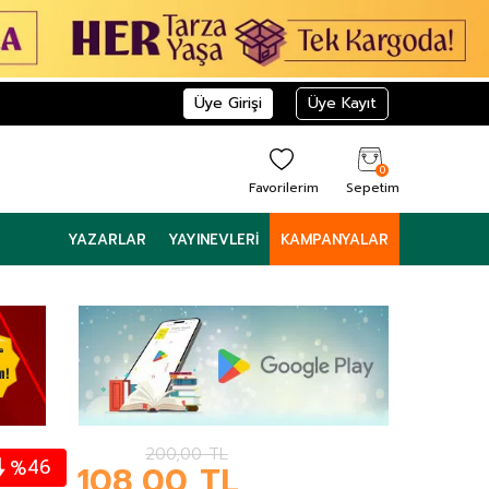
Üye Girişi
Üye Kayıt
0
Favorilerim
Sepetim
YAZARLAR
YAYINEVLERI
KAMPANYALAR
200,00
TL
46
%
108,00
TL