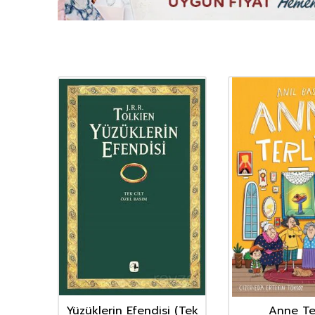
nın
Yüzüklerin Efendisi (Tek
Anne Ter