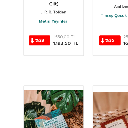
istan
Cilt)
Anıl Bas
i
J. R. R. Tolkien
Timaş Çocuk 
i
Metis Yayınları
TL
1.550,00
TL
2
%
23
%
35
TL
1.193,50
TL
1