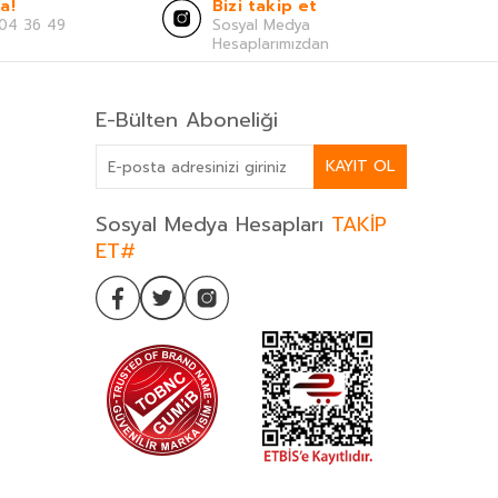
a!
Bizi takip et
04 36 49
Sosyal Medya
Hesaplarımızdan
E-Bülten Aboneliği
KAYIT OL
Sosyal Medya Hesapları
TAKİP
ET#