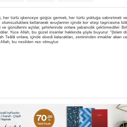
, her türlü işkenceye göğüs germek, her türlü yokluğa sabretmek ve İ
bu olumsuzluklara katlanarak avuçlarının içinde kor ateşi taşırcasına İs
e gönüllerini açtılar, şehirlerinde onlara yabancılık çektirmediler. Bi
ldılar. Yüce Allah, bu güzel insanlar hakkında şöyle buyurur: "(İslam
llah Teâlâ onlara, içinde ebedi kalacakları, zemininden ırmaklar akan cen
Allah, bu nesilden razı olmuştur.