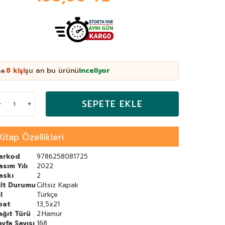
8
kişi
şu an bu ürünü
inceliyor
🔥
SEPETE EKLE
Kitap Özellikleri
arkod
9786258081725
asım Yılı
2022
askı
2
ilt Durumu
Ciltsiz Kapak
l
Türkçe
bat
13,5x21
ağıt Türü
2.Hamur
ayfa Sayısı
168