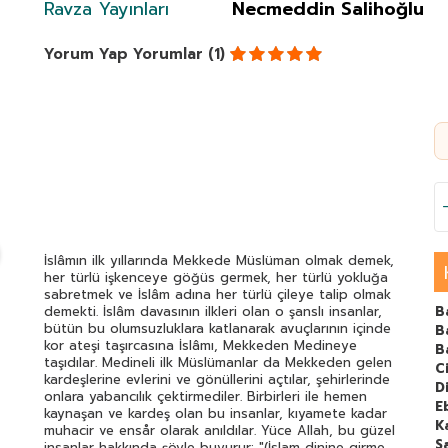
Ravza Yayınları
Necmeddin Salihoğlu
Yorum Yap
Yorumlar (1)
İslâmın ilk yıllarında Mekkede Müslüman olmak demek,
her türlü işkenceye göğüs germek, her türlü yokluğa
sabretmek ve İslâm adına her türlü çileye talip olmak
demekti. İslâm davasının ilkleri olan o şanslı insanlar,
B
bütün bu olumsuzluklara katlanarak avuçlarının içinde
B
kor ateşi taşırcasına İslâmı, Mekkeden Medineye
B
taşıdılar. Medineli ilk Müslümanlar da Mekkeden gelen
C
kardeşlerine evlerini ve gönüllerini açtılar, şehirlerinde
Di
onlara yabancılık çektirmediler. Birbirleri ile hemen
E
kaynaşan ve kardeş olan bu insanlar, kıyamete kadar
K
muhacir ve ensår olarak anıldılar. Yüce Allah, bu güzel
S
insanlar hakkında şöyle buyurur: "(İslam dinine girme