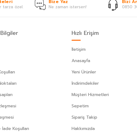
teleri
Bize Yaz
Bizi Ar
r tarza özel.
Ne zaman istersen!
0850 3
Bilgiler
Hızlı Erişim
İletişim
Anasayfa
oşulları
Yeni Ürünler
Noktaları
İndirimdekiler
apları
Müşteri Hizmetleri
zleşmesi
Sepetim
leşmesi
Sipariş Takip
 İade Koşulları
Hakkımızda