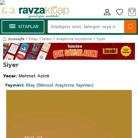
KİTAPLAR
Anasayfa
Kitap
İslam
Araştırma-Inceleme
Siyer
Siyer
Yazar:
Mehmet Azimli
Yayınevi:
Bilay (Bilimsel Araştırma Yayınları)