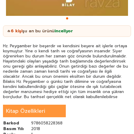
6
kişi
şu an bu ürünü
inceliyor
🔥
Hz. Peygamber bir beşerdir ve kendisini beşere ait işlerle ortaya
koymuştur. Yine o kendi tarih ve coğrafyasının insanıdır. Siyer
öğrenirken bu durum her zaman göz önünde bulundurulmalıdır.
Hayatındaki olayları yaşadığı tarih bağlamında değerlendirirsek
onu gereği gibi anlayabiliriz. Onun getirdiği bazı değerler de bu
nedenle zaman zaman kendi tarihi ve coğrafyası ile ilgili
olacaktır. Ancak bu onun önemini eksilten bir durum değildir.
Bilakis Hz. Peygamber o günkü tarih dilimine ve coğrafyasına
kendini kabullendirdiği gibi çağlar ötesine de ışık tutabilecek
değerler manzumesi hediye ettiği için tüm insanlık ona şükran
borçludur. Bu tarihsel gerçeklik net olarak kabullenilebilirse
övgü adına yüceltenler gibi yergi adına eleştirenler de onu
daha iyi anlamış olacaklar böylece o gereksiz eleştirilerden ve
Kitap Özellikleri
yersiz övgülerden kurtulacaktır.
Hz. Peygamberin hayatı konusunda gerek telif gerek tercüme
Barkod
9786058228368
binlerce eserin olduğu bilinen bir gerçektir ve genelde birbirinin
Basım Yılı
2018
tekrarı olan mecburen aynı bilgi ve fikirler etrafında dönen