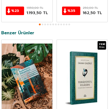
1.550,00
TL
250,00
TL
%
23
%
35
1.193,50
TL
162,50
TL
Benzer Ürünler
YENI
Ürün