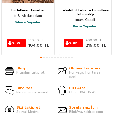
İbadetlerin Hikmetleri
Tehafütü'l Felasife Filozofların
Tutarsızlığı
İz B. Abdüsselam
İmam Gazali
Dibace Yayınları
Ravza Yayınları
160,00
TL
400,00
TL
%
35
%
46
104,00
TL
216,00
TL
Blog
Okuma Listeleri
Kitapları takip et.
Her yaşa, her tarza
özel.
Bize Yaz
Bizi Ara!
Ne zaman istersen!
0850 304 36 49
Bizi takip et
Sorularınız İçin
Sosyal Medya
Bilgi@ravzakitap.com