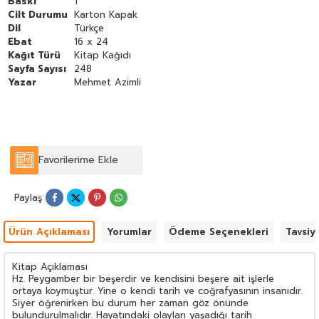
Baskı
1
eserler enflasyonu mevcuttur. Ancak bu eserlerde Hz.
Cilt Durumu
Karton Kapak
Peygamberin hayatının abartılardan arındırılmış bir şekilde
Dil
Türkçe
gerçeğe uygun olarak ele alındığını söylemek zordur. Diğer
Ebat
16 x 24
taraftan böyle bir eser hazırlamak eldeki malzeme açısından da
Kağıt Türü
Kitap Kağıdı
zordur.
Sayfa Sayısı
248
Bu noktada İslami ilimlerin son aşamasındaki bir öğrencinin
Yazar
Mehmet Azimli
İslam Peygamberinin hayatını öğrenmede doğruya en yakın
bilgilere ulaşması büyük önem taşımaktadır. Çünkü İlahiyat
öğrencisi lisansını tamamladıktan sonra ya Milli Eğitimde veya
Diyanet İşleri Başkanlığında görev alacak öğrencilere veya halka
en temel siyer bilgilerini ilk ağızdan aktaracaktır. Bu amaçla
hazırladığımız kitapta ilk elden kaynaklardan derlenmiş bilgilerle
Favorilerime Ekle
lisans öğrencisine gerçeğe en uygun siyeri nakletmeye çalıştık.
Paylaş
Ürün Açıklaması
Yorumlar
Ödeme Seçenekleri
Tavsiy
Kitap Açıklaması
Hz. Peygamber bir beşerdir ve kendisini beşere ait işlerle
ortaya koymuştur. Yine o kendi tarih ve coğrafyasının insanıdır.
Siyer öğrenirken bu durum her zaman göz önünde
bulundurulmalıdır. Hayatındaki olayları yaşadığı tarih