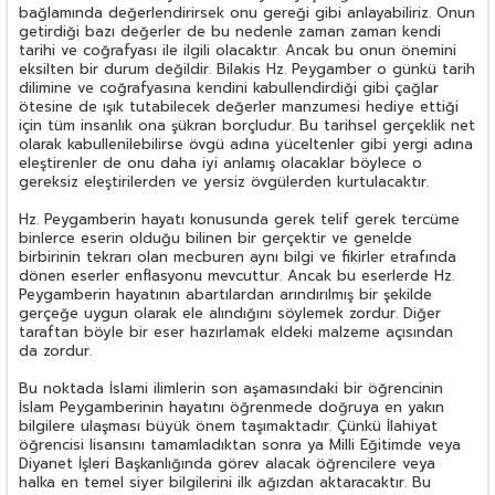
bağlamında değerlendirirsek onu gereği gibi anlayabiliriz. Onun
getirdiği bazı değerler de bu nedenle zaman zaman kendi
tarihi ve coğrafyası ile ilgili olacaktır. Ancak bu onun önemini
eksilten bir durum değildir. Bilakis Hz. Peygamber o günkü tarih
dilimine ve coğrafyasına kendini kabullendirdiği gibi çağlar
ötesine de ışık tutabilecek değerler manzumesi hediye ettiği
için tüm insanlık ona şükran borçludur. Bu tarihsel gerçeklik net
olarak kabullenilebilirse övgü adına yüceltenler gibi yergi adına
eleştirenler de onu daha iyi anlamış olacaklar böylece o
gereksiz eleştirilerden ve yersiz övgülerden kurtulacaktır.
Hz. Peygamberin hayatı konusunda gerek telif gerek tercüme
binlerce eserin olduğu bilinen bir gerçektir ve genelde
birbirinin tekrarı olan mecburen aynı bilgi ve fikirler etrafında
dönen eserler enflasyonu mevcuttur. Ancak bu eserlerde Hz.
Peygamberin hayatının abartılardan arındırılmış bir şekilde
gerçeğe uygun olarak ele alındığını söylemek zordur. Diğer
taraftan böyle bir eser hazırlamak eldeki malzeme açısından
da zordur.
Bu noktada İslami ilimlerin son aşamasındaki bir öğrencinin
İslam Peygamberinin hayatını öğrenmede doğruya en yakın
bilgilere ulaşması büyük önem taşımaktadır. Çünkü İlahiyat
öğrencisi lisansını tamamladıktan sonra ya Milli Eğitimde veya
Diyanet İşleri Başkanlığında görev alacak öğrencilere veya
halka en temel siyer bilgilerini ilk ağızdan aktaracaktır. Bu