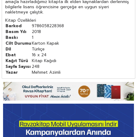
amaçla hazırladığımız kitapta ilk elden kaynaklardan derlenmiş
bilgilerle lisans öğrencisine gerçeğe en uygun siyeri
nakletmeye çalıştık.
Kitap Özellikleri
Barkod
9786058228368
Basım Yılı
2018
Baskı
1
Cilt Durumu
Karton Kapak
Dil
Türkçe
Ebat
16 x 24
Kağıt Türü
Kitap Kağıdı
Sayfa Sayısı
248
Yazar
Mehmet Azimli