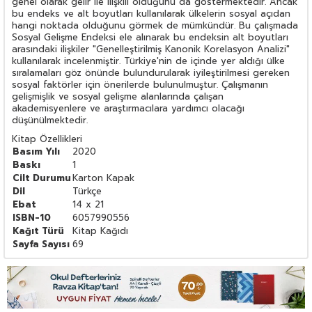
genel olarak gelir ile ilişkili olduğunu da göstermektedir. Ancak
bu endeks ve alt boyutları kullanılarak ülkelerin sosyal açıdan
hangi noktada olduğunu görmek de mümkündür. Bu çalışmada
Sosyal Gelişme Endeksi ele alınarak bu endeksin alt boyutları
arasındaki ilişkiler "Genelleştirilmiş Kanonik Korelasyon Analizi"
kullanılarak incelenmiştir. Türkiye'nin de içinde yer aldığı ülke
sıralamaları göz önünde bulundurularak iyileştirilmesi gereken
sosyal faktörler için önerilerde bulunulmuştur. Çalışmanın
gelişmişlik ve sosyal gelişme alanlarında çalışan
akademisyenlere ve araştırmacılara yardımcı olacağı
düşünülmektedir.
Kitap Özellikleri
Basım Yılı
2020
Baskı
1
Cilt Durumu
Karton Kapak
Dil
Türkçe
Ebat
14 x 21
ISBN-10
6057990556
Kağıt Türü
Kitap Kağıdı
Sayfa Sayısı
69