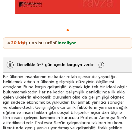
20
kişi
şu an bu ürünü
inceliyor
🔥
Genellikle 5-7 gün içinde kargoya verilir.
Bir ülkenin insanlarının ne kadar refah içerisinde yaşadığını
belirlemek adına o ülkenin gelişmişlik düzeyinin ölçülmesi
amaçlanır. Buna karşın gelişmişliği ölçmek için tek bir ideal ölçüt
bulunmamaktadır. Her ne kadar gelişmişlik denildiğinde ilk akla
gelen ülkelerin ekonomik durumları olsa da gelişmişliği ölçmek
için sadece ekonomik büyüklükleri kullanmak yanıltıcı sonuçlar
verebilmektedir. Gelişmişliği ekonomik faktörlerin yanı sıra sağlık
eğitim ve insan hakları gibi sosyal bileşenler açısından ölçme
fikri insani gelişme kavramının kurucusu Profesör Amartya Sen'e
atfedilmektedir. Profesör Sen'in çalışmalarını takiben bu konu
literatürde geniş yankı uyandırmış ve gelişmişliği farklı şekilde
tanımlayan çeşitli ölçü araçları ortaya atılmıştır. Bu araçlardan