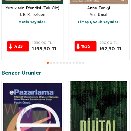
Yüzüklerin Efendisi (Tek Cilt)
Anne Terliği
J. R. R. Tolkien
Anıl Basılı
Metis Yayınları
Timaş Çocuk Yayınları
1.550,00
TL
250,00
TL
%
23
%
35
1.193,50
TL
162,50
TL
Benzer Ürünler