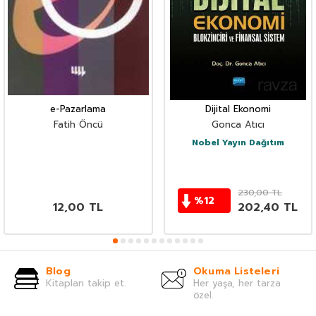
e-Pazarlama
Dijital Ekonomi
Fatih Öncü
Gonca Atıcı
Nobel Yayın Dağıtım
230,00
TL
%
12
12,00
TL
202,40
TL
Blog
Okuma Listeleri
Kitapları takip et.
Her yaşa, her tarza
özel.