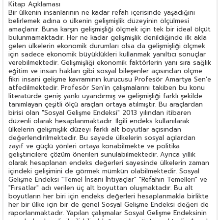
Kitap Açıklaması
Bir ülkenin insanlarının ne kadar refah içerisinde yaşadığını
belirlemek adına o ülkenin gelişmişlik düzeyinin ölçülmesi
amaçlanır. Buna karşın gelişmişliği ölçmek için tek bir ideal ölçüt
bulunmamaktadır. Her ne kadar gelişmişlik denildiğinde ilk akla
gelen ülkelerin ekonomik durumları olsa da gelişmişliği ölçmek
için sadece ekonomik büyüklükleri kullanmak yanıltıcı sonuçlar
verebilmektedir. Gelişmişliği ekonomik faktörlerin yanı sıra sağlık
eğitim ve insan hakları gibi sosyal bileşenler açısından ölçme
fikri insani gelişme kavramının kurucusu Profesör Amartya Sen'e
atfedilmektedir. Profesör Sen'in çalışmalarını takiben bu konu
literatürde geniş yankı uyandırmış ve gelişmişliği farklı şekilde
tanımlayan çeşitli ölçü araçları ortaya atılmıştır. Bu araçlardan
birisi olan "Sosyal Gelişme Endeksi" 2013 yılından itibaren
düzenli olarak hesaplanmaktadır. İlgili endeks kullanılarak
ülkelerin gelişmişlik düzeyi farklı alt boyutlar açısından
değerlendirilmektedir. Bu sayede ülkelerin sosyal açılardan
zayıf ve güçlü yönleri ortaya konabilmekte ve politika
geliştiricilere çözüm önerileri sunulabilmektedir. Ayrıca yıllık
olarak hesaplanan endeks değerleri sayesinde ülkelerin zaman
içindeki gelişimini de görmek mümkün olabilmektedir. Sosyal
Gelişme Endeksi "Temel İnsani İhtiyaçlar" "Refahın Temelleri" ve
"Fırsatlar" adı verilen üç alt boyuttan oluşmaktadır. Bu alt
boyutların her biri için endeks değerleri hesaplanmakla birlikte
her bir ülke için bir de genel Sosyal Gelişme Endeksi değeri de
raporlanmaktadır. Yapılan çalışmalar Sosyal Gelişme Endeksinin